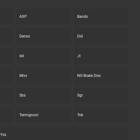
AXP
Bando
Denso
Did
Ixil
Jt
Mivv
NG Brake Disc
Sbs
Sgr
Termignoni
Tnk
Yss