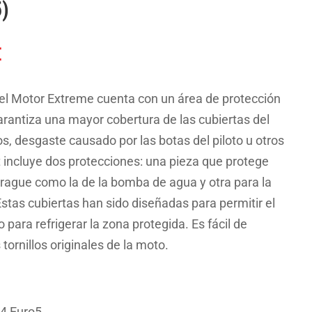
)
El
€
precio
l
actual
 del Motor Extreme cuenta con un área de protección
es:
arantiza una mayor cobertura de las cubiertas del
.
44.84€.
s, desgaste causado por las botas del piloto u otros
t incluye dos protecciones: una pieza que protege
brague como la de la bomba de agua y otra para la
stas cubiertas han sido diseñadas para permitir el
 para refrigerar la zona protegida. Es fácil de
 tornillos originales de la moto.
4 Euro5.