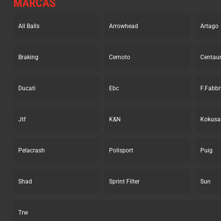
MARCAS
All Balls
Arrowhead
Artago
Braking
Cemoto
Centau
Ducati
Ebc
F.Fabbr
Jtf
K&N
Kokusa
Pelacrash
Polisport
Puig
Shad
Sprint Filter
Sun
Trw