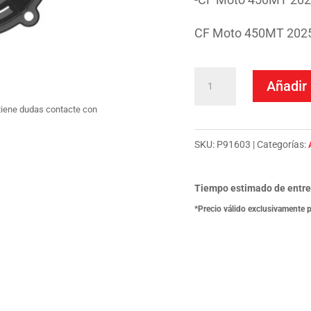
CF Moto 450MT 2025
Kit
Añadir 
De
tiene dudas contacte con
Protección
De
SKU:
P91603
Categorías:
Motor
Extreme
Tiempo estimado de entr
CFMOTO
*Precio válido exclusivamente 
450MT
(24-
25)
cantidad