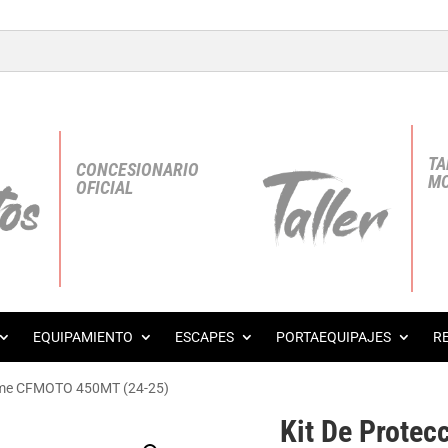
TA
CONCESIONARIO
MO
OFICIAL
EQUIPAMIENTO
ESCAPES
PORTAEQUIPAJES
R
reme CFMOTO 450MT (24-25)
Kit De Prote