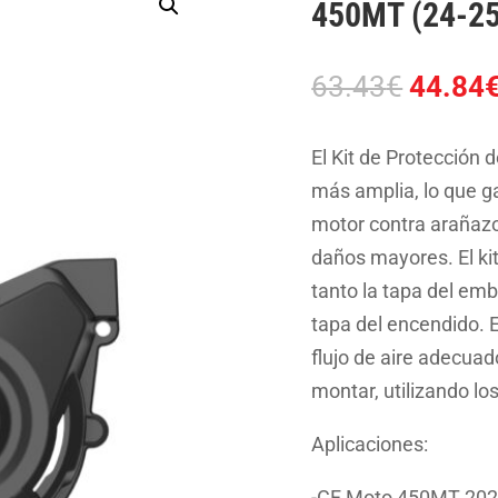
450MT (24-25
El
63.43
€
44.84
precio
origina
El Kit de Protección
era:
más amplia, lo que g
63.43€
motor contra arañazo
daños mayores. El ki
tanto la tapa del em
tapa del encendido. E
flujo de aire adecuado
montar, utilizando los
Aplicaciones:
-CF Moto 450MT 202