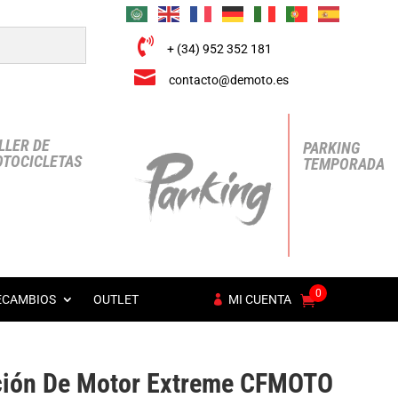

+ (34) 952 352 181

contacto@demoto.es
LLER DE
PARKING
TOCICLETAS
TEMPORADA
0
ECAMBIOS
OUTLET
MI CUENTA
cción De Motor Extreme CFMOTO