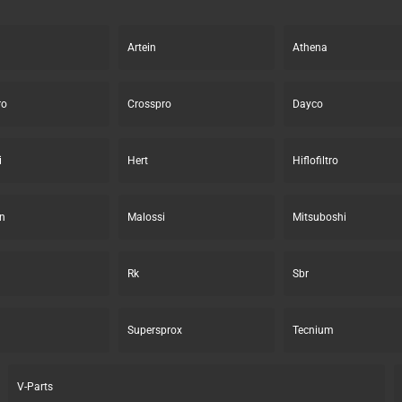
Artein
Athena
ro
Crosspro
Dayco
i
Hert
Hiflofiltro
n
Malossi
Mitsuboshi
Rk
Sbr
Supersprox
Tecnium
V-Parts