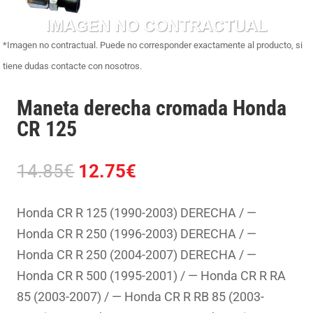
*Imagen no contractual. Puede no corresponder exactamente al producto, si
tiene dudas contacte con nosotros.
Maneta derecha cromada Honda
CR 125
El
El
14.85
€
12.75
€
precio
precio
original
actual
Honda CR R 125 (1990-2003) DERECHA / —
era:
es:
Honda CR R 250 (1996-2003) DERECHA / —
14.85€.
12.75€.
Honda CR R 250 (2004-2007) DERECHA / —
Honda CR R 500 (1995-2001) / — Honda CR R RA
85 (2003-2007) / — Honda CR R RB 85 (2003-