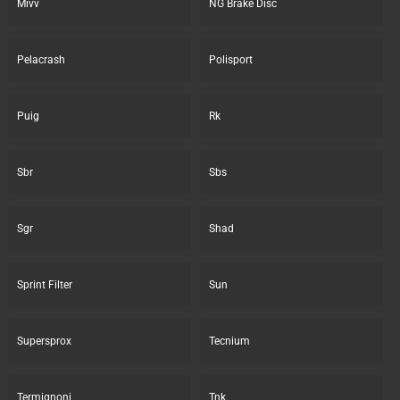
Mivv
NG Brake Disc
Pelacrash
Polisport
Puig
Rk
Sbr
Sbs
Sgr
Shad
Sprint Filter
Sun
Supersprox
Tecnium
Termignoni
Tnk