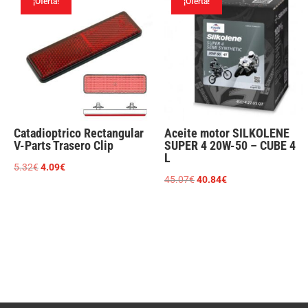
¡Oferta!
¡Oferta!
187.76€.
187.23€.
Catadioptrico Rectangular
Aceite motor SILKOLENE
V-Parts Trasero Clip
SUPER 4 20W-50 – CUBE 4
L
El
El
5.32
€
4.09
€
El
El
45.07
€
40.84
€
precio
precio
precio
precio
original
actual
original
actual
era:
es:
era:
es:
5.32€.
4.09€.
45.07€.
40.84€.