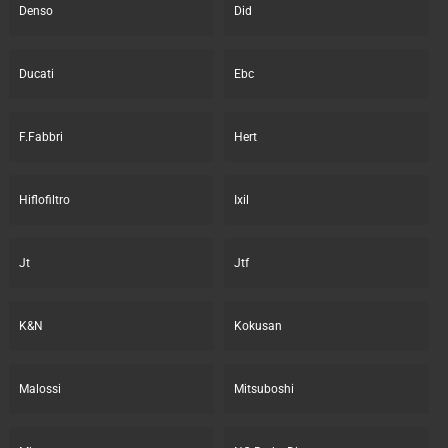
Denso
Did
Ducati
Ebc
F.Fabbri
Hert
Hiflofiltro
Ixil
Jt
Jtf
K&N
Kokusan
Malossi
Mitsuboshi