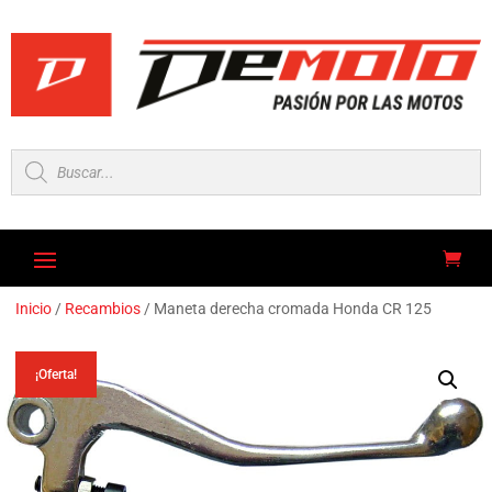
Búsqueda
de
productos
Inicio
/
Recambios
/ Maneta derecha cromada Honda CR 125
¡Oferta!