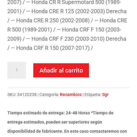
2007) / — Honda CR R Supermotard 500 (1989-
2001) / — Honda CRE R 125 (2002-2003) Derecha
/ — Honda CRE R 250 (2002-2008) / — Honda CRE
R 500 (1989-2001) / — Honda CRF F 150 (2003-
2009) / — Honda CRF F 230 (2003-2010) Derecha
/ — Honda CRF R 150 (2007-2017) /
Maneta
Añadir al carrito
derecha
cromada
Honda
SKU:
34120238
Categoría:
Recambios
Etiqueta:
Sgr
CR
125
Tiempo estimado de entrega: 24-48 Horas *Tiempo de
cantidad
entrega estimados, pueden ser superiores según
disponibilidad de fabricante. En este caso contactaremos con