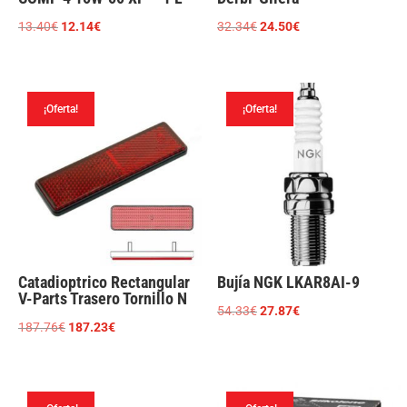
El
El
El
El
13.40
€
12.14
€
32.34
€
24.50
€
precio
precio
precio
precio
original
actual
original
actual
era:
es:
era:
es:
¡Oferta!
¡Oferta!
13.40€.
12.14€.
32.34€.
24.50€.
Catadioptrico Rectangular
Bujía NGK LKAR8AI-9
V-Parts Trasero Tornillo N
El
El
54.33
€
27.87
€
El
El
187.76
€
187.23
€
precio
precio
precio
precio
original
actual
original
actual
era:
es:
era:
es:
54.33€.
27.87€.