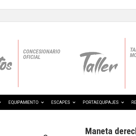
TA
CONCESIONARIO
MO
OFICIAL
EQUIPAMIENTO
ESCAPES
PORTAEQUIPAJES
R
Maneta dere