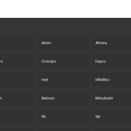
Artein
Athena
ro
Crosspro
Dayco
Hert
Hiflofiltro
n
Malossi
Mitsuboshi
Rk
Sbr