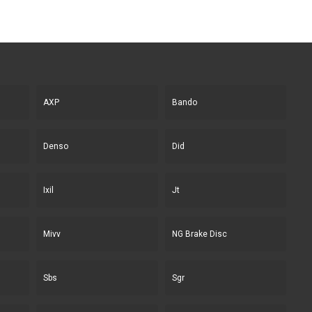
AXP
Bando
Denso
Did
Ixil
Jt
Mivv
NG Brake Disc
Sbs
Sgr