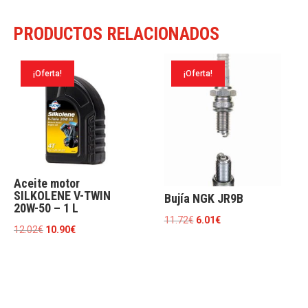
PRODUCTOS RELACIONADOS
¡Oferta!
¡Oferta!
Aceite motor
SILKOLENE V-TWIN
Bujía NGK JR9B
20W-50 – 1 L
El
El
11.72
€
6.01
€
El
El
12.02
€
10.90
€
precio
precio
precio
precio
original
actual
original
actual
era:
es:
era:
es:
11.72€.
6.01€.
12.02€.
10.90€.