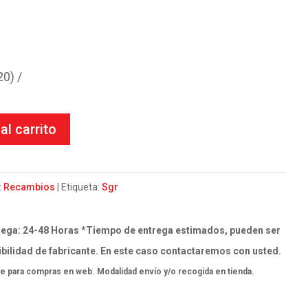
l
recio
l
ctual
0) /
s:
.
.57€.
al carrito
:
Recambios
Etiqueta:
Sgr
ega: 24-48 Horas *Tiempo de entrega estimados, pueden ser
bilidad de fabricante. En este caso contactaremos con usted.
e para compras en web. Modalidad envío y/o recogida en tienda.