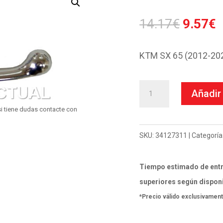
El
E
14.17
€
9.57
€
precio
p
origina
a
KTM SX 65 (2012-202
era:
e
14.17€
9
Maneta
Añadir 
derecha
i tiene dudas contacte con
cromada
KTM
SKU:
34127311
Categoría
SX
cantidad
Tiempo estimado de entr
superiores según disponi
*Precio válido exclusivament