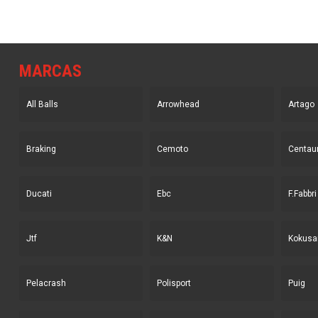
MARCAS
All Balls
Arrowhead
Artago
Braking
Cemoto
Centau
Ducati
Ebc
F.Fabbri
Jtf
K&N
Kokusa
Pelacrash
Polisport
Puig