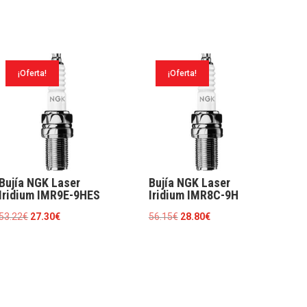
¡Oferta!
¡Oferta!
Bujía NGK Laser
Bujía NGK Laser
Iridium IMR9E-9HES
Iridium IMR8C-9H
El
El
El
El
53.22
€
27.30
€
56.15
€
28.80
€
precio
precio
precio
precio
original
actual
original
actual
era:
es:
era:
es:
53.22€.
27.30€.
56.15€.
28.80€.