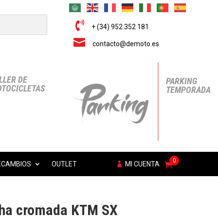

+ (34) 952 352 181

contacto@demoto.es
LLER DE
PARKING
TOCICLETAS
TEMPORADA
0
ECAMBIOS
OUTLET
MI CUENTA
cha cromada KTM SX