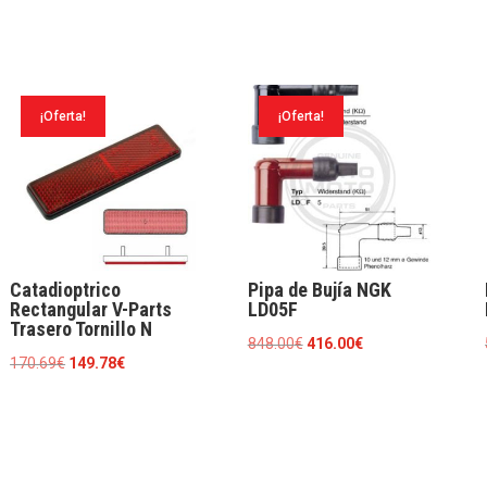
¡Oferta!
¡Oferta!
Catadioptrico
Pipa de Bujía NGK
Rectangular V-Parts
LD05F
Trasero Tornillo N
El
El
848.00
€
416.00
€
El
El
170.69
€
149.78
€
precio
precio
precio
precio
original
actual
original
actual
era:
es:
era:
es:
848.00€.
416.00€.
170.69€.
149.78€.