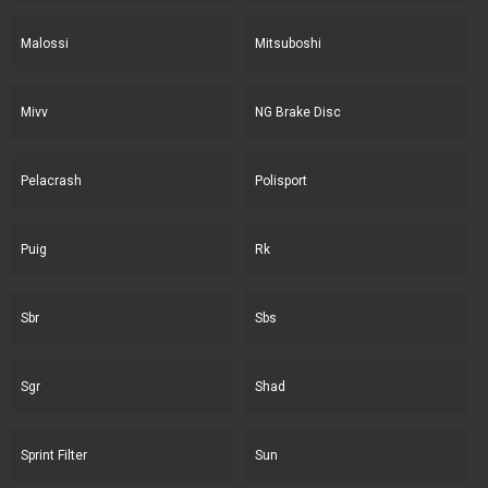
Malossi
Mitsuboshi
Mivv
NG Brake Disc
Pelacrash
Polisport
Puig
Rk
Sbr
Sbs
Sgr
Shad
Sprint Filter
Sun