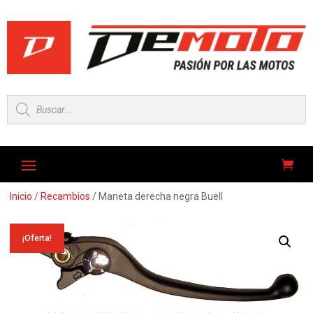
Búsqueda
de
productos
Inicio
/
Recambios
/ Maneta derecha negra Buell
¡Oferta!