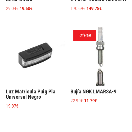
El
El
El
El
29.04
€
19.60
€
170.69
€
149.78
€
precio
precio
precio
precio
original
actual
original
actual
era:
es:
era:
es:
¡Oferta!
29.04€.
19.60€.
170.69€.
149.78€.
Luz Matricula Puig Pla
Bujía NGK LMAR8A-9
Universal Negro
El
El
22.99
€
11.79
€
19.87
€
precio
precio
original
actual
era:
es:
22.99€.
11.79€.