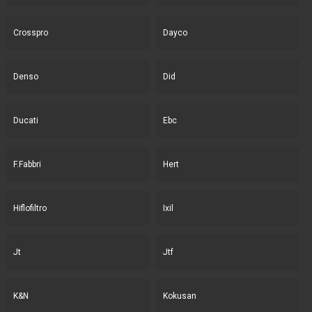
Crosspro
Dayco
Denso
Did
Ducati
Ebc
F.Fabbri
Hert
Hiflofiltro
Ixil
Jt
Jtf
K&N
Kokusan