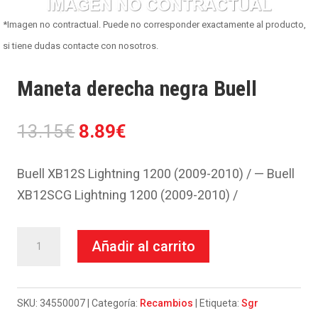
*Imagen no contractual. Puede no corresponder exactamente al producto,
si tiene dudas contacte con nosotros.
Maneta derecha negra Buell
El
El
13.15
€
8.89
€
precio
precio
original
actual
Buell XB12S Lightning 1200 (2009-2010) / — Buell
era:
es:
XB12SCG Lightning 1200 (2009-2010) /
13.15€.
8.89€.
Maneta
Añadir al carrito
derecha
negra
Buell
SKU:
34550007
Categoría:
Recambios
Etiqueta:
Sgr