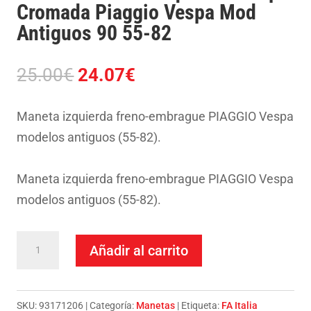
Cromada Piaggio Vespa Mod
Antiguos 90 55-82
El
El
25.00
€
24.07
€
precio
precio
original
actual
Maneta izquierda freno-embrague PIAGGIO Vespa
era:
es:
modelos antiguos (55-82).
25.00€.
24.07€.
Maneta izquierda freno-embrague PIAGGIO Vespa
modelos antiguos (55-82).
Maneta
Añadir al carrito
Fa
Italia
Izquierda
SKU:
93171206
Categoría:
Manetas
Etiqueta:
FA Italia