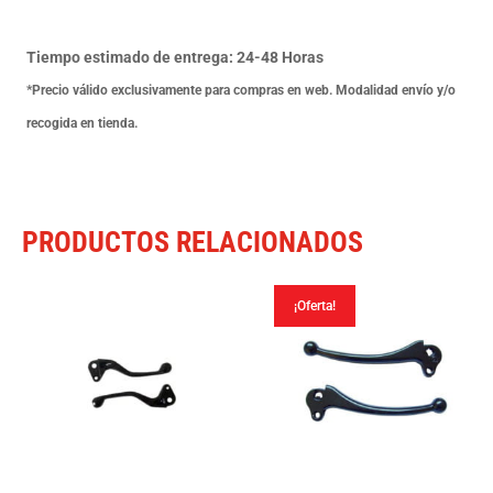
Vespa
Cromada
Tiempo estimado de entrega: 24-48 Horas
Piaggio
*Precio válido exclusivamente para compras en web. Modalidad envío y/o
Vespa
recogida en tienda.
Mod
Antiguos
90
PRODUCTOS RELACIONADOS
55-
82
¡Oferta!
cantidad