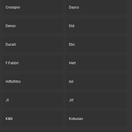
Crosspro
Dayco
Denso
Did
Ducati
Ebc
F.Fabbri
Hert
Hiflofiltro
Ixil
Jt
Jtf
K&N
Kokusan