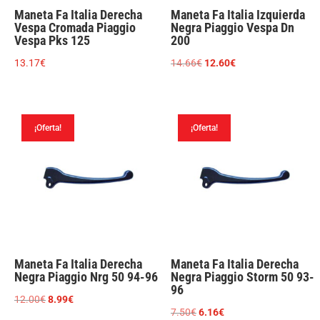
Maneta Fa Italia Derecha
Maneta Fa Italia Izquierda
Vespa Cromada Piaggio
Negra Piaggio Vespa Dn
Vespa Pks 125
200
El
El
13.17
€
14.66
€
12.60
€
precio
precio
original
actual
era:
es:
¡Oferta!
¡Oferta!
14.66€.
12.60€.
Maneta Fa Italia Derecha
Maneta Fa Italia Derecha
Negra Piaggio Nrg 50 94-96
Negra Piaggio Storm 50 93-
96
El
El
12.00
€
8.99
€
El
El
7.50
€
6.16
€
precio
precio