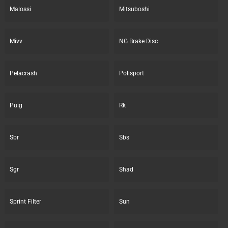
Malossi
Mitsuboshi
Mivv
NG Brake Disc
Pelacrash
Polisport
Puig
Rk
Sbr
Sbs
Sgr
Shad
Sprint Filter
Sun