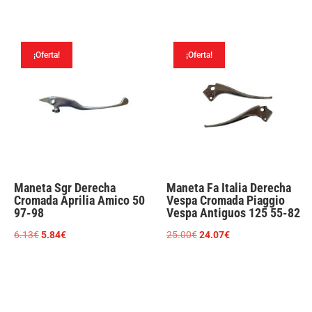
precio
precio
original
actual
original
actual
era:
es:
era:
es:
12.00€.
8.99€.
¡Oferta!
¡Oferta!
7.50€.
6.16€.
Maneta Sgr Derecha
Maneta Fa Italia Derecha
Cromada Aprilia Amico 50
Vespa Cromada Piaggio
97-98
Vespa Antiguos 125 55-82
El
El
El
El
6.13
€
5.84
€
25.00
€
24.07
€
precio
precio
precio
precio
original
actual
original
actual
era:
es:
era:
es:
6.13€.
5.84€.
25.00€.
24.07€.