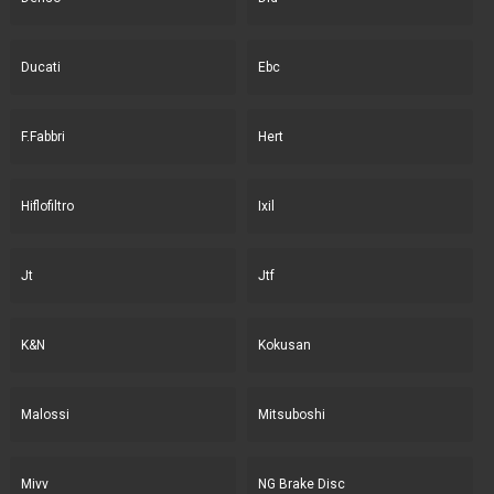
Ducati
Ebc
F.Fabbri
Hert
Hiflofiltro
Ixil
Jt
Jtf
K&N
Kokusan
Malossi
Mitsuboshi
Mivv
NG Brake Disc