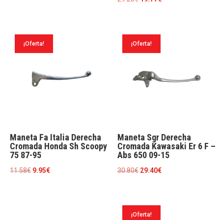
precio
precio
precio
precio
original
actual
original
actual
era:
es:
era:
es:
8.50€.
6.16€.
¡Oferta!
¡Oferta!
29.28€.
19.77€.
Maneta Fa Italia Derecha
Maneta Sgr Derecha
Cromada Honda Sh Scoopy
Cromada Kawasaki Er 6 F –
75 87-95
Abs 650 09-15
El
El
El
El
11.58
€
9.95
€
30.80
€
29.40
€
precio
precio
precio
precio
original
actual
original
actual
era:
es:
era:
es:
¡Oferta!