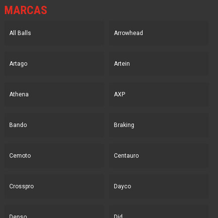
MARCAS
All Balls
Arrowhead
Artago
Artein
Athena
AXP
Bando
Braking
Cemoto
Centauro
Crosspro
Dayco
Denso
Did