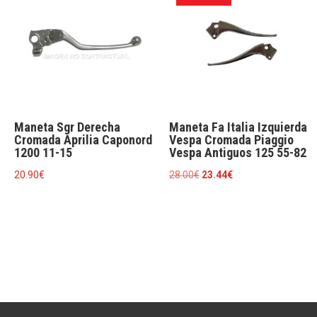
11.58€.
9.95€.
30.80€.
29.40€.
Maneta Sgr Derecha
Maneta Fa Italia Izquierda
Cromada Aprilia Caponord
Vespa Cromada Piaggio
1200 11-15
Vespa Antiguos 125 55-82
El
El
20.90
€
28.00
€
23.44
€
precio
precio
original
actual
era:
es:
28.00€.
23.44€.