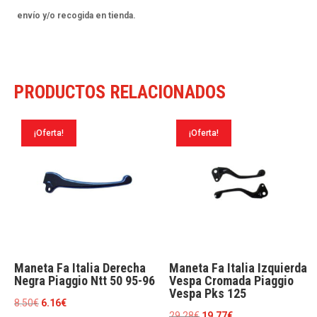
R
envío y/o recogida en tienda.
450
02-
03
PRODUCTOS RELACIONADOS
cantidad
¡Oferta!
¡Oferta!
Maneta Fa Italia Derecha
Maneta Fa Italia Izquierda
Negra Piaggio Ntt 50 95-96
Vespa Cromada Piaggio
Vespa Pks 125
El
El
8.50
€
6.16
€
El
El
29.28
€
19.77
€