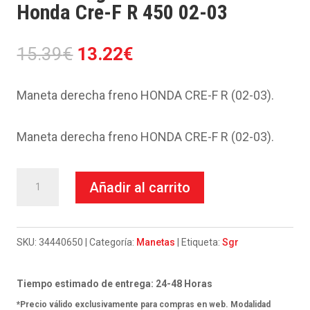
Honda Cre-F R 450 02-03
El
El
15.39
€
13.22
€
precio
precio
original
actual
Maneta derecha freno HONDA CRE-F R (02-03).
era:
es:
15.39€.
13.22€.
Maneta derecha freno HONDA CRE-F R (02-03).
Maneta
Añadir al carrito
Sgr
Derecha
Cromada
SKU:
34440650
Categoría:
Manetas
Etiqueta:
Sgr
Honda
Cre-
Tiempo estimado de entrega: 24-48 Horas
F
*Precio válido exclusivamente para compras en web. Modalidad