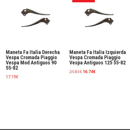
6.62€.
4.48€.
13.33€.
9.00€.
Maneta Fa Italia Derecha
Maneta Fa Italia Izquierda
Vespa Cromada Piaggio
Vespa Cromada Piaggio
Vespa Mod Antiguos 90
Vespa Antiguos 125 55-82
55-82
El
El
24.81
€
16.74
€
17.19
€
precio
precio
original
actual
era:
es:
24.81€.
16.74€.