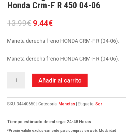
Honda Crm-F R 450 04-06
El
El
13.99
€
9.44
€
precio
precio
original
actual
Maneta derecha freno HONDA CRM-F R (04-06).
era:
es:
13.99€.
9.44€.
Maneta derecha freno HONDA CRM-F R (04-06).
Maneta
Añadir al carrito
Sgr
Derecha
Cromada
SKU:
34440650
Categoría:
Manetas
Etiqueta:
Sgr
Honda
Crm-
Tiempo estimado de entrega: 24-48 Horas
F
*Precio válido exclusivamente para compras en web. Modalidad