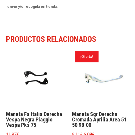
R
envío y/o recogida en tienda.
450
04-
06
PRODUCTOS RELACIONADOS
cantidad
¡Oferta!
Maneta Fa Italia Derecha
Maneta Sgr Derecha
Vespa Negra Piaggio
Cromada Aprilia Area 51
Vespa Pks 75
50 98-00
El
El
11.97
€
8.11
€
6.08
€