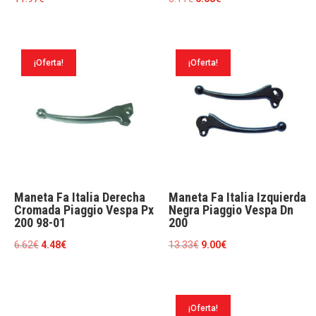
precio
precio
original
actual
era:
es:
¡Oferta!
¡Oferta!
8.11€.
6.08€.
Maneta Fa Italia Derecha
Maneta Fa Italia Izquierda
Cromada Piaggio Vespa Px
Negra Piaggio Vespa Dn
200 98-01
200
El
El
El
El
6.62
€
4.48
€
13.33
€
9.00
€
precio
precio
precio
precio
original
actual
original
actual
era:
es:
era:
es:
¡Oferta!