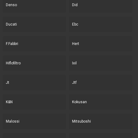
Denso
Did
Ducati
Ebc
F.Fabbri
Hert
Hiflofiltro
Ixil
Jt
Jtf
K&N
Kokusan
Malossi
Mitsuboshi