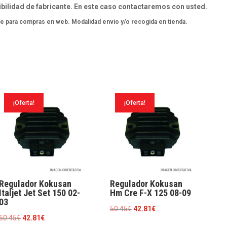
bilidad de fabricante. En este caso contactaremos con usted.
e para compras en web. Modalidad envío y/o recogida en tienda.
¡Oferta!
¡Oferta!
Regulador Kokusan
Regulador Kokusan
Italjet Jet Set 150 02-
Hm Cre F-X 125 08-09
03
El
El
50.45
€
42.81
€
El
El
50.45
€
42.81
€
precio
precio