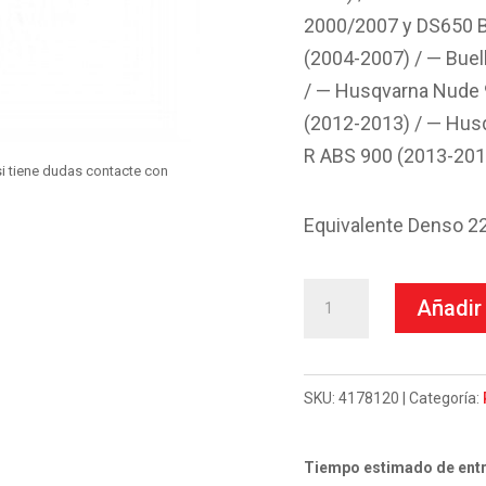
2000/2007 y DS650 B
(2004-2007) / — Buel
/ — Husqvarna Nude 
(2012-2013) / — Hus
R ABS 900 (2013-201
i tiene dudas contacte con
Equivalente Denso 
Motor
Añadir 
Arranque
12V
0,90Kw
SKU:
4178120
Categoría:
-
9
Tiempo estimado de entr