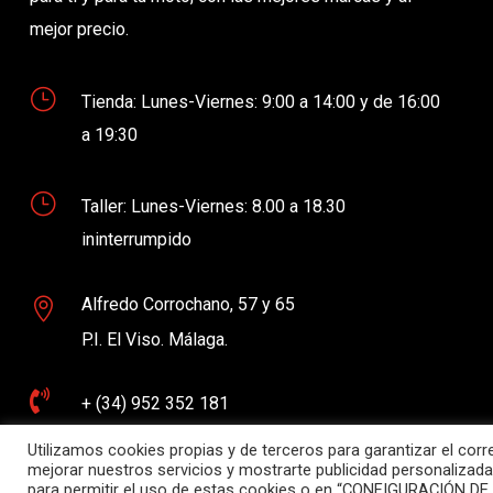
mejor precio.
}
Tienda: Lunes-Viernes: 9:00 a 14:00 y de 16:00
a 19:30
}
Taller: Lunes-Viernes: 8.00 a 18.30
ininterrumpido
Alfredo Corrochano, 57 y 65

P.I. El Viso. Málaga.

+ (34) 952 352 181
Utilizamos cookies propias y de terceros para garantizar el cor

mejorar nuestros servicios y mostrarte publicidad personalizada
contacto@demoto.es
para permitir el uso de estas cookies o en “CONFIGURACIÓN DE