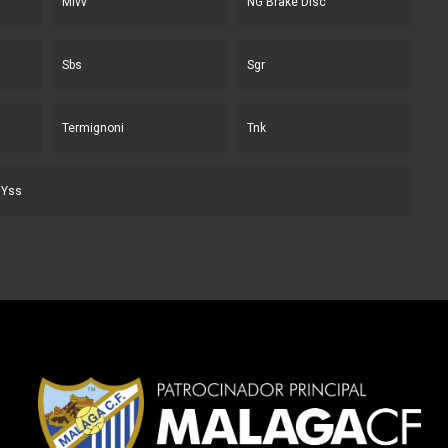
Mivv
NG Brake Disc
Sbs
Sgr
Termignoni
Tnk
Yss