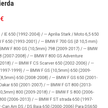
ierda
El
2
€
o
precio
al
actual
 / IE 650 (1992-2004) / — Aprilia Stark / Moto 6,5 650
es:
 F 650 (1993-2001) / — BMW F 700 GS (Ø 10,5 mm)
1€.
98.82€.
 BMW F 800 GS (10,5mm) 798 (2009-2017) / — BMW
8 (2007-2008) / — BMW F 800 GS Adventure
2018) / — BMW F CS Scarver 650 (2002-2006) / —
1997-1999) / — BMW F GS (10,5mm) 650 (2009-
(8,5mm) 650 (2008-2008) / — BMW F GS 650 (2001-
Dakar 650 (2001-2007) / — BMW F GT 800 (2013-
10,5mm) 800 (2009-2018) / — BMW F S 800 (2006-
800 (2006-2013) / — BMW F ST strada 650 (1997-
r-Can Am DS / DS Baja 650 (2000-2006) Para DS650