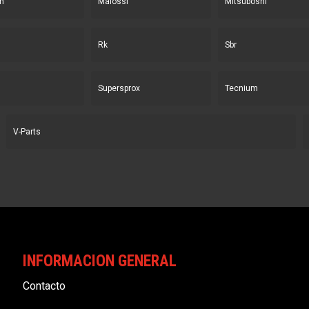
n
Malossi
Mitsuboshi
Rk
Sbr
Supersprox
Tecnium
V-Parts
INFORMACION GENERAL
Contacto