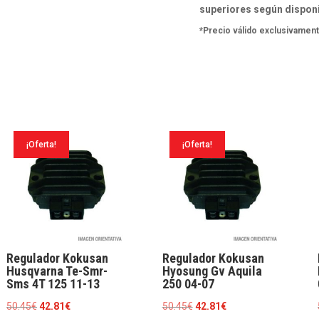
Dientes
superiores según disponi
-
*Precio válido exclusivament
Rotación
Izquierda
cantidad
¡Oferta!
¡Oferta!
Regulador Kokusan
Regulador Kokusan
Husqvarna Te-Smr-
Hyosung Gv Aquila
Sms 4T 125 11-13
250 04-07
El
El
El
El
50.45
€
42.81
€
50.45
€
42.81
€