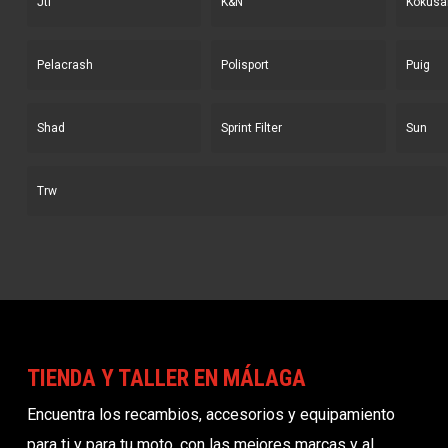
Jtf
K&N
Kokusa
Pelacrash
Polisport
Puig
Shad
Sprint Filter
Sun
Trw
TIENDA Y TALLER EN MÁLAGA
Encuentra los recambios, accesorios y equipamiento
para ti y para tu moto, con las mejores marcas y al