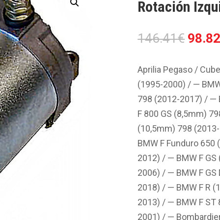
Rotación Izqu
El
146.41
€
98.8
preci
origin
Aprilia Pegaso / Cube
era:
(1995-2000) / — BMW
146.4
798 (2012-2017) / —
F 800 GS (8,5mm) 79
(10,5mm) 798 (2013-
BMW F Funduro 650 (
2012) / — BMW F GS 
2006) / — BMW F GS 
2018) / — BMW F R (
2013) / — BMW F ST 
2001) / — Bombardie