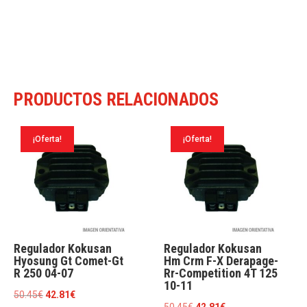
PRODUCTOS RELACIONADOS
¡Oferta!
¡Oferta!
Regulador Kokusan
Regulador Kokusan
Hyosung Gt Comet-Gt
Hm Crm F-X Derapage-
R 250 04-07
Rr-Competition 4T 125
10-11
El
El
50.45
€
42.81
€
El
El
50.45
€
42.81
€