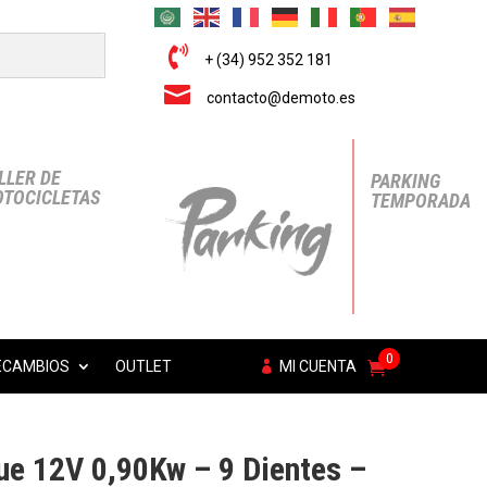

+ (34) 952 352 181

contacto@demoto.es
LLER DE
PARKING
TOCICLETAS
TEMPORADA
0
ECAMBIOS
OUTLET
MI CUENTA
ue 12V 0,90Kw – 9 Dientes –