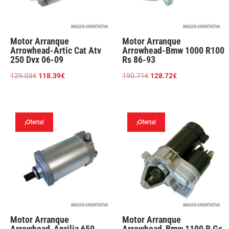
Motor Arranque
Motor Arranque
Arrowhead-Artic Cat Atv
Arrowhead-Bmw 1000 R100
250 Dvx 06-09
Rs 86-93
El
El
El
El
129.03
€
118.39
€
190.71
€
128.72
€
precio
precio
precio
precio
original
actual
original
actual
era:
es:
era:
es:
¡Oferta!
¡Oferta!
129.03€.
118.39€.
190.71€.
128.72€.
Motor Arranque
Motor Arranque
Arrowhead-Aprilia 650
Arrowhead-Bmw 1100 R Gs