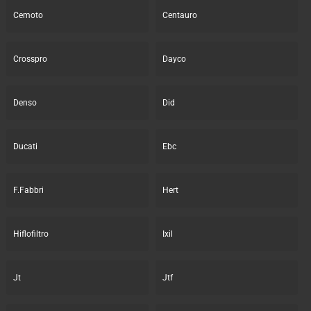
Cemoto
Centauro
Crosspro
Dayco
Denso
Did
Ducati
Ebc
F.Fabbri
Hert
Hiflofiltro
Ixil
Jt
Jtf