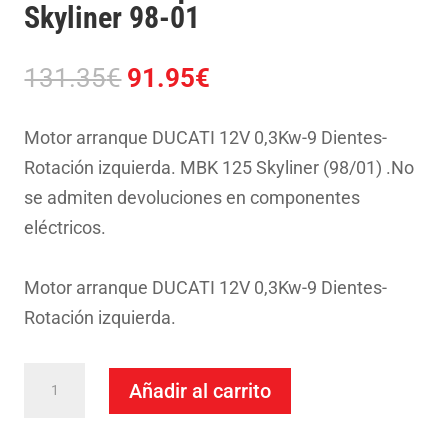
Skyliner 98-01
El
El
131.35
€
91.95
€
precio
precio
original
actual
Motor arranque DUCATI 12V 0,3Kw-9 Dientes-
era:
es:
Rotación izquierda. MBK 125 Skyliner (98/01) .No
131.35€.
91.95€.
se admiten devoluciones en componentes
eléctricos.
Motor arranque DUCATI 12V 0,3Kw-9 Dientes-
Rotación izquierda.
Motor
Añadir al carrito
Arranque
Ducati-