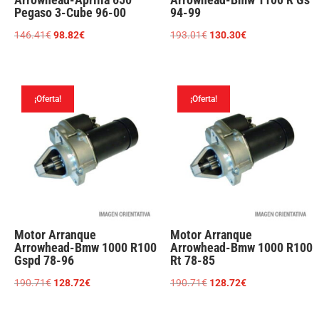
Pegaso 3-Cube 96-00
94-99
El
El
El
El
146.41
€
98.82
€
193.01
€
130.30
€
precio
precio
precio
precio
original
actual
original
actual
era:
es:
era:
es:
¡Oferta!
¡Oferta!
146.41€.
98.82€.
193.01€.
130.30€.
Motor Arranque
Motor Arranque
Arrowhead-Bmw 1000 R100
Arrowhead-Bmw 1000 R100
Gspd 78-96
Rt 78-85
El
El
El
El
190.71
€
128.72
€
190.71
€
128.72
€
precio
precio
precio
precio