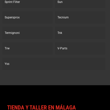
Sprint Filter
Sun
Supersprox
Tecnium
Termignoni
Tnk
Trw
V-Parts
Yss
TIENDA Y TALLER EN MÁLAGA