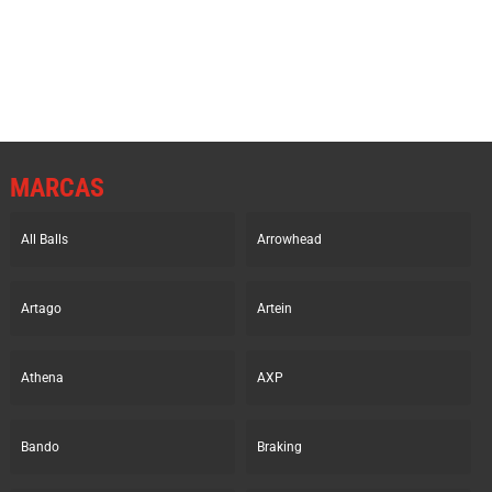
original
actual
original
actual
era:
es:
era:
es:
190.71€.
128.72€.
190.71€.
128.72€.
MARCAS
All Balls
Arrowhead
Artago
Artein
Athena
AXP
Bando
Braking