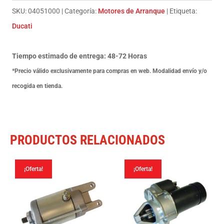
Mbk
SKU:
04051000
Categoría:
Motores de Arranque
Etiqueta:
125
Ducati
Skyliner
98-
Tiempo estimado de entrega: 48-72 Horas
01
*Precio válido exclusivamente para compras en web. Modalidad envío y/o
cantidad
recogida en tienda.
PRODUCTOS RELACIONADOS
¡Oferta!
¡Oferta!