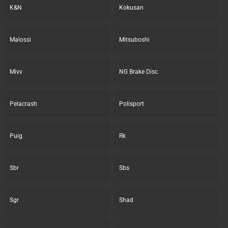
K&N
Kokusan
Malossi
Mitsuboshi
Mivv
NG Brake Disc
Pelacrash
Polisport
Puig
Rk
Sbr
Sbs
Sgr
Shad