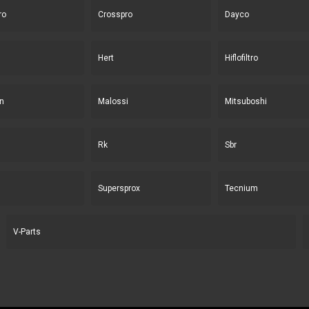
ro
Crosspro
Dayco
Hert
Hiflofiltro
n
Malossi
Mitsuboshi
Rk
Sbr
Supersprox
Tecnium
V-Parts