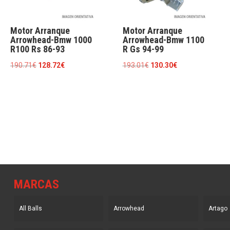
Motor Arranque
Motor Arranque
Arrowhead-Bmw 1000
Arrowhead-Bmw 1100
R100 Rs 86-93
R Gs 94-99
El
El
El
El
190.71
€
128.72
€
193.01
€
130.30
€
precio
precio
precio
precio
original
actual
original
actual
era:
es:
era:
es:
190.71€.
128.72€.
193.01€.
130.30€.
MARCAS
All Balls
Arrowhead
Artago