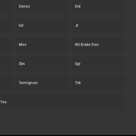
Denso
Did
Ixil
Jt
Mivv
NG Brake Disc
Sbs
Sgr
Termignoni
Tnk
Yss