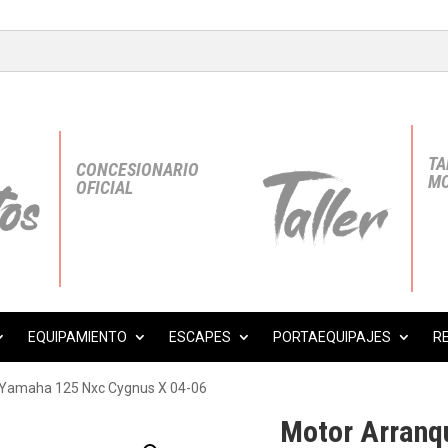
TA
CONCESIONARIO
MO
OFICIAL
EQUIPAMIENTO
ESCAPES
PORTAEQUIPAJES
R
-Yamaha 125 Nxc Cygnus X 04-06
Motor Arranq