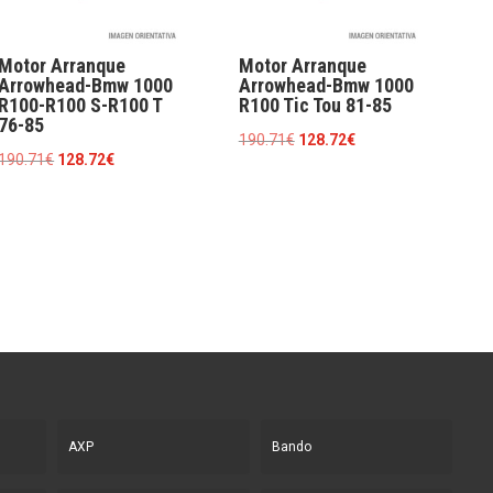
Motor Arranque
Motor Arranque
Arrowhead-Bmw 1000
Arrowhead-Bmw 1000
R100-R100 S-R100 T
R100 Tic Tou 81-85
76-85
El
El
190.71
€
128.72
€
El
El
190.71
€
128.72
€
precio
precio
precio
precio
original
actual
original
actual
era:
es:
era:
es:
190.71€.
128.72€.
190.71€.
128.72€.
AXP
Bando