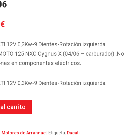
06
El
5
€
o
precio
al
actual
I 12V 0,3Kw-9 Dientes-Rotación izquierda.
es:
O 125 NXC Cygnus X (04/06 – carburador) .No
5€.
91.95€.
ones en componentes eléctricos.
I 12V 0,3Kw-9 Dientes-Rotación izquierda.
al carrito
:
Motores de Arranque
Etiqueta:
Ducati