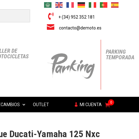

+ (34) 952 352 181

contacto@demoto.es
LLER DE
PARKING
TOCICLETAS
TEMPORADA
0
ECAMBIOS
OUTLET
MI CUENTA
ue Ducati-Yamaha 125 Nxc