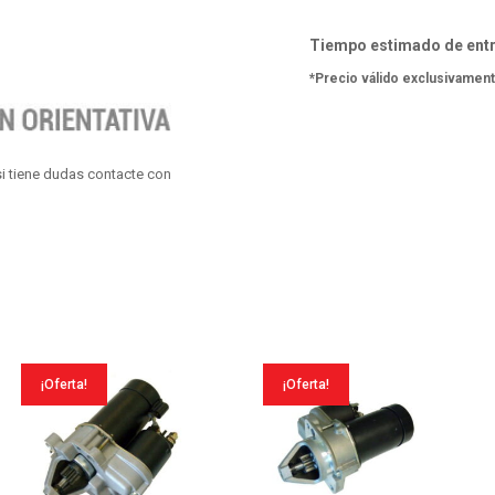
125
Nxc
Tiempo estimado de entr
Cygnus
*Precio válido exclusivament
X
04-
06
i tiene dudas contacte con
cantidad
¡Oferta!
¡Oferta!