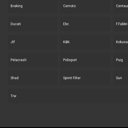
Braking
Cemoto
Centau
Ducati
Ebc
F.Fabbri
Jtf
K&N
Kokusa
Pelacrash
Polisport
Puig
Shad
Sprint Filter
Sun
Trw