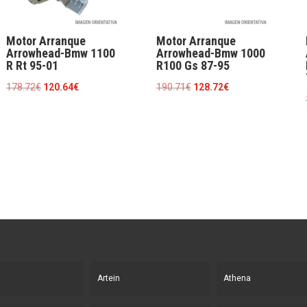
Motor Arranque
Motor Arranque
Arrowhead-Bmw 1100
Arrowhead-Bmw 1000
R Rt 95-01
R100 Gs 87-95
El
El
El
El
178.72
€
120.64
€
190.71
€
128.72
€
precio
precio
precio
precio
original
actual
original
actual
era:
es:
era:
es:
178.72€.
120.64€.
190.71€.
128.72€.
Artein
Athena