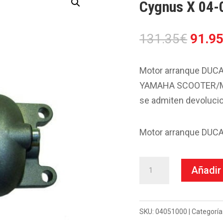
Cygnus X 04-
El
131.35
€
91.9
preci
origin
Motor arranque DUCAT
era:
YAMAHA SCOOTER/MOT
131.3
se admiten devoluci
Motor arranque DUCAT
Motor
Añadir 
Arranque
Ducati-
Yamaha
SKU:
04051000
Categoría