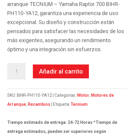
era:
es:
arranque TECNIUM – Yamaha Raptor 700 BIHR-
200.66€.
140.45€.
PH110-YA12, garantiza una experiencia de uso
excepcional. Su diseño y construcción están
pensados para satisfacer las necesidades de los
más exigentes, asegurando un rendimiento
óptimo y una integración sin esfuerzos.
Motor
Añadir al carrito
de
arranque
TECNIUM
SKU:
BIHR-PH110-YA12
Categorías:
Motor
,
Motores de
-
Arranque
,
Recambios
Etiqueta:
Tecnium
Yamaha
Raptor
Tiempo estimado de entrega: 24-72 Horas *Tiempo de
700
entrega estimados, pueden ser superiores según