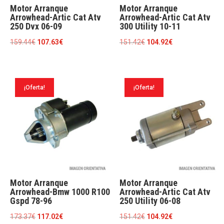
Motor Arranque
Motor Arranque
Arrowhead-Artic Cat Atv
Arrowhead-Artic Cat Atv
250 Dvx 06-09
300 Utility 10-11
El
El
El
El
159.44
€
107.63
€
151.42
€
104.92
€
precio
precio
precio
precio
original
actual
original
actual
era:
es:
era:
es:
¡Oferta!
¡Oferta!
159.44€.
107.63€.
151.42€.
104.92€.
Motor Arranque
Motor Arranque
Arrowhead-Bmw 1000 R100
Arrowhead-Artic Cat Atv
Gspd 78-96
250 Utility 06-08
El
El
El
El
173.37
€
117.02
€
151.42
€
104.92
€