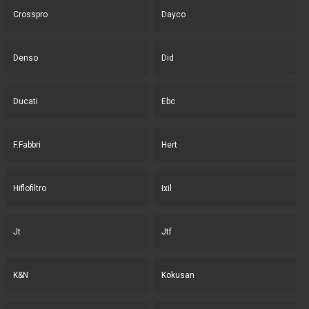
Crosspro
Dayco
Denso
Did
Ducati
Ebc
F.Fabbri
Hert
Hiflofiltro
Ixil
Jt
Jtf
K&N
Kokusan