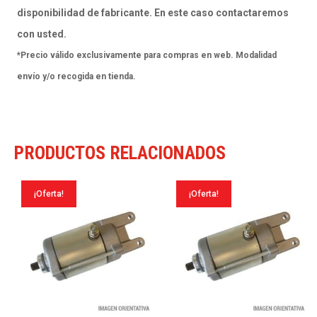
BIHR-
disponibilidad de fabricante. En este caso contactaremos
PH110-
con usted.
YA12
*Precio válido exclusivamente para compras en web. Modalidad
cantidad
envío y/o recogida en tienda.
PRODUCTOS RELACIONADOS
¡Oferta!
¡Oferta!