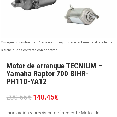
*Imagen no contractual. Puede no corresponder exactamente al producto,
si tiene dudas contacte con nosotros.
Motor de arranque TECNIUM –
Yamaha Raptor 700 BIHR-
PH110-YA12
El
El
200.66
€
140.45
€
precio
precio
original
actual
Innovación y precisión definen este Motor de