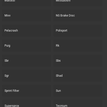
Malossi
Mitsuboshi
Mivv
NG Brake Disc
Pelacrash
Polisport
Puig
Rk
Sbr
Sbs
Sgr
Shad
Sprint Filter
Sun
Supersprox
Tecnium