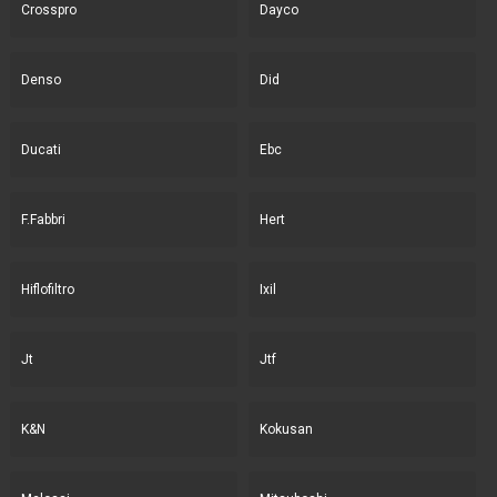
Crosspro
Dayco
Denso
Did
Ducati
Ebc
F.Fabbri
Hert
Hiflofiltro
Ixil
Jt
Jtf
K&N
Kokusan