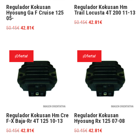
Regulador Kokusan
Regulador Kokusan Hm
Hyosung Ga F Cruise 125
Trail Locusta 4T 200 11-13
05-
El
El
50.45
€
42.81
€
El
El
50.45
€
42.81
€
precio
precio
precio
precio
original
actual
original
actual
era:
es:
era:
es:
50.45€.
42.81€.
¡Oferta!
¡Oferta!
50.45€.
42.81€.
Regulador Kokusan Hm Cre
Regulador Kokusan
F-X Baja-Rr 4T 125 10-13
Hyosung Rx 125 07-08
El
El
El
El
50.45
€
42.81
€
50.45
€
42.81
€
precio
precio
precio
precio