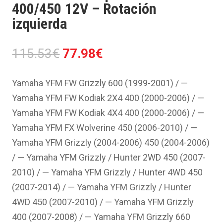
400/450 12V – Rotación
izquierda
El
El
115.53
€
77.98
€
precio
precio
original
actual
Yamaha YFM FW Grizzly 600 (1999-2001) / —
era:
es:
Yamaha YFM FW Kodiak 2X4 400 (2000-2006) / —
115.53€.
77.98€.
Yamaha YFM FW Kodiak 4X4 400 (2000-2006) / —
Yamaha YFM FX Wolverine 450 (2006-2010) / —
Yamaha YFM Grizzly (2004-2006) 450 (2004-2006)
/ — Yamaha YFM Grizzly / Hunter 2WD 450 (2007-
2010) / — Yamaha YFM Grizzly / Hunter 4WD 450
(2007-2014) / — Yamaha YFM Grizzly / Hunter
4WD 450 (2007-2010) / — Yamaha YFM Grizzly
400 (2007-2008) / — Yamaha YFM Grizzly 660