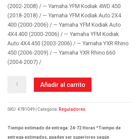
(2002-2008) / — Yamaha YFM Kodiak 4WD 450
(2018-2018) / — Yamaha YFM Kodiak Auto 2X4
400 (2000-2006) / — Yamaha YFM Kodiak Auto
4X4 400 (2000-2006) / — Yamaha YFM Kodiak
Auto 4X4 450 (2003-2006) / — Yamaha YXR Rhino
450 (2006-2009) / — Yamaha YXR Rhino 660
(2004-2007) /
Motor
Añadir al carrito
de
arranque
Yamaha
SKU:
4781049
Categoría:
Reguladores
YFM
400/450
Tiempo estimado de entrega: 24-72 Horas *Tiempo de
12V
entrega estimados, pueden ser superiores según