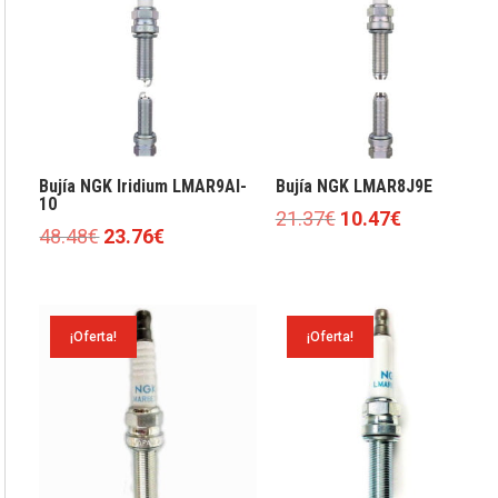
Bujía NGK Iridium LMAR9AI-
Bujía NGK LMAR8J9E
10
El
El
21.37
€
10.47
€
El
El
48.48
€
23.76
€
precio
precio
precio
precio
original
actual
original
actual
era:
es:
era:
es:
21.37€.
10.47€.
¡Oferta!
¡Oferta!
48.48€.
23.76€.