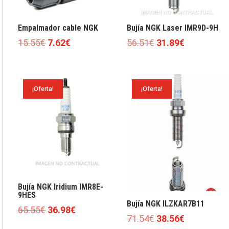
Empalmador cable NGK
Bujía NGK Laser IMR9D-9H
El
El
El
El
15.55
€
7.62
€
56.51
€
31.89
€
precio
precio
precio
precio
original
actual
original
actual
era:
es:
era:
es:
¡Oferta!
¡Oferta!
15.55€.
7.62€.
56.51€.
31.89€.
Bujía NGK Iridium IMR8E-
9HES
Bujía NGK ILZKAR7B11
El
El
65.55
€
36.98
€
El
El
71.54
€
38.56
€
precio
precio