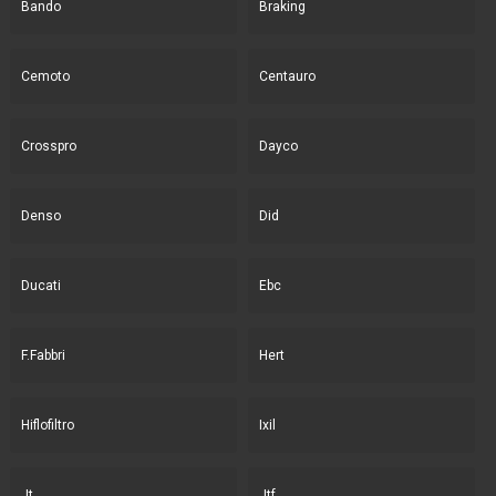
Bando
Braking
Cemoto
Centauro
Crosspro
Dayco
Denso
Did
Ducati
Ebc
F.Fabbri
Hert
Hiflofiltro
Ixil
Jt
Jtf