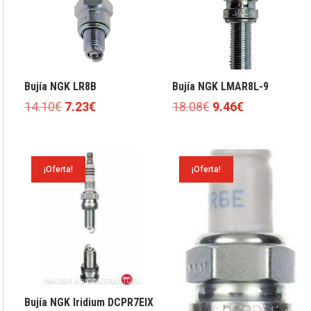
Bujía NGK LR8B
Bujía NGK LMAR8L-9
El
El
El
El
14.10
€
7.23
€
18.08
€
9.46
€
precio
precio
precio
precio
original
actual
original
actual
era:
es:
era:
es:
¡Oferta!
¡Oferta!
14.10€.
7.23€.
18.08€.
9.46€.
Bujía NGK Iridium DCPR7EIX