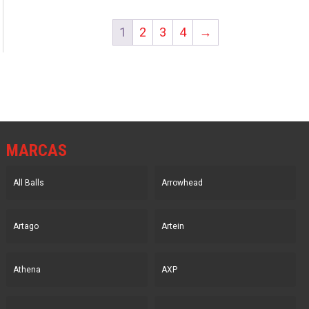
era:
es:
1
2
3
4
→
24.12€.
16.28€.
MARCAS
All Balls
Arrowhead
Artago
Artein
Athena
AXP