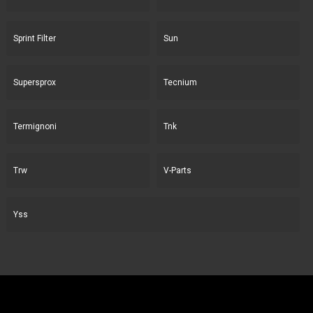
Sprint Filter
Sun
Supersprox
Tecnium
Termignoni
Tnk
Trw
V-Parts
Yss