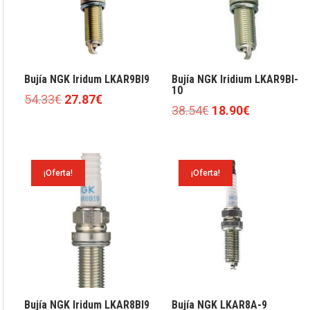
Bujía NGK Iridum LKAR9BI9
Bujía NGK Iridium LKAR9BI-
10
El
El
54.33
€
27.87
€
El
El
38.54
€
18.90
€
precio
precio
precio
precio
original
actual
original
actual
era:
es:
era:
es:
54.33€.
27.87€.
¡Oferta!
¡Oferta!
38.54€.
18.90€.
Bujía NGK Iridum LKAR8BI9
Bujía NGK LKAR8A-9