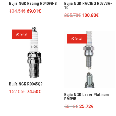
Bujía NGK Racing R0409B-8
Bujia NGK RACING R0373A-
10
El
El
134.54
€
69.01
€
El
El
205.78
€
100.83
€
precio
precio
precio
precio
original
actual
original
actual
era:
es:
era:
es:
¡Oferta!
134.54€.
69.01€.
¡Oferta!
205.78€.
100.83€.
Bujía NGK R0045Q9
El
El
152.05
€
74.50
€
Bujía NGK Laser Platinum
precio
precio
PMR9B
original
actual
El
El
50.13
€
25.72
€
era:
es:
precio
precio