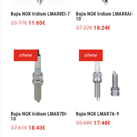
Bujía NGK Iridium LMAR8EI-7
Bujía NGK Iridium LMAR8AI-
10
El
El
23.77
€
11.65
€
El
El
37.22
€
18.24
€
precio
precio
precio
precio
original
actual
original
actual
era:
es:
era:
es:
23.77€.
11.65€.
¡Oferta!
¡Oferta!
37.22€.
18.24€.
Bujia NGK Iridium LMAR7DI-
Bujía NGK LMAR7A-9
10
El
El
35.68
€
17.48
€
El
El
37.61
€
18.43
€
precio
precio
precio
precio