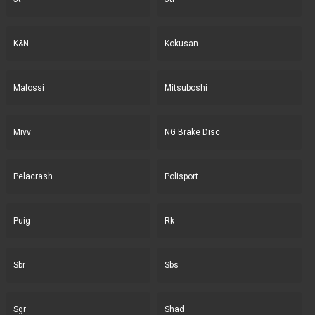
K&N
Kokusan
Malossi
Mitsuboshi
Mivv
NG Brake Disc
Pelacrash
Polisport
Puig
Rk
Sbr
Sbs
Sgr
Shad