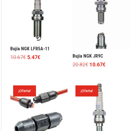
Bujía NGK LFR5A-11
Bujía NGK JR9C
El
El
10.67
€
5.47
€
El
El
precio
precio
20.82
€
10.67
€
precio
precio
original
actual
original
actual
era:
es:
era:
es:
10.67€.
5.47€.
¡Oferta!
¡Oferta!
20.82€.
10.67€.