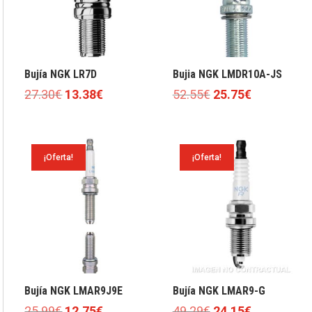
Bujía NGK LR7D
Bujia NGK LMDR10A-JS
El
El
El
El
27.30
€
13.38
€
52.55
€
25.75
€
precio
precio
precio
precio
original
actual
original
actual
era:
es:
era:
es:
¡Oferta!
¡Oferta!
27.30€.
13.38€.
52.55€.
25.75€.
Bujía NGK LMAR9J9E
Bujía NGK LMAR9-G
El
El
El
El
25.99
€
12.75
€
49.29
€
24.15
€