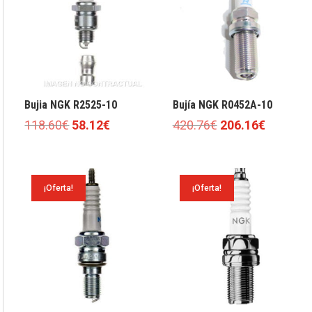
Bujia NGK R2525-10
Bujía NGK R0452A-10
El
El
El
El
118.60
€
58.12
€
420.76
€
206.16
€
precio
precio
precio
precio
original
actual
original
actual
era:
es:
era:
es:
¡Oferta!
¡Oferta!
118.60€.
58.12€.
420.76€.
206.16€.