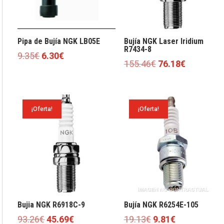
Pipa de Bujía NGK LB05E
Bujía NGK Laser Iridium
R7434-8
El
El
9.35
€
6.30
€
El
El
155.46
€
76.18
€
precio
precio
precio
precio
original
actual
original
actual
era:
es:
era:
es:
9.35€.
6.30€.
¡Oferta!
¡Oferta!
155.46€.
76.18€.
Bujia NGK R6918C-9
Bujía NGK R6254E-105
El
El
El
El
93.26
€
45.69
€
19.13
€
9.81
€