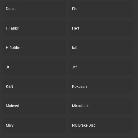
Ducati
Ebc
F.Fabbri
Hert
Hiflofiltro
Ixil
Jt
Jtf
K&N
Kokusan
Malossi
Mitsuboshi
Mivv
NG Brake Disc