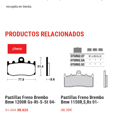
recogida en tienda.
PRODUCTOS RELACIONADOS
¡Oferta!
Pastillas Freno Brembo
Pastillas Freno Brembo
Bmw 1200R Gs-Rt-S-St 04-
Bmw 1150R,S,Rs 01-
El
El
51.50
€
38.62
€
48.38
€