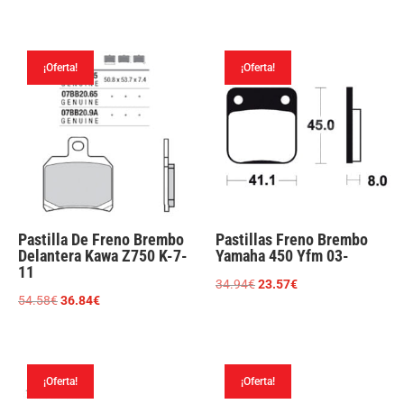
precio
precio
original
actual
era:
es:
¡Oferta!
¡Oferta!
51.50€.
38.62€.
Pastilla De Freno Brembo
Pastillas Freno Brembo
Delantera Kawa Z750 K-7-
Yamaha 450 Yfm 03-
11
El
El
34.94
€
23.57
€
El
El
54.58
€
36.84
€
precio
precio
precio
precio
original
actual
original
actual
era:
es:
era:
es:
34.94€.
23.57€.
¡Oferta!
¡Oferta!
54.58€.
36.84€.