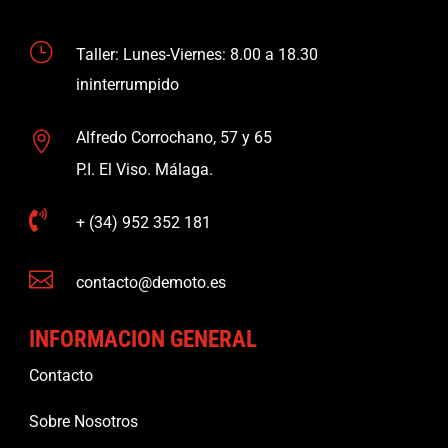
}
Taller: Lunes-Viernes: 8.00 a 18.30
ininterrumpido
Alfredo Corrochano, 57 y 65

P.I. El Viso. Málaga.

+ (34) 952 352 181

contacto@demoto.es
INFORMACION GENERAL
Contacto
Sobre Nosotros