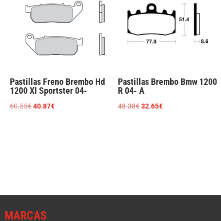
Pastillas Freno Brembo Hd
Pastillas Brembo Bmw 1200
1200 Xl Sportster 04-
R 04- A
El
El
El
El
60.55
€
40.87
€
48.38
€
32.65
€
precio
precio
precio
precio
original
actual
original
actual
era:
es:
era:
es:
60.55€.
40.87€.
48.38€.
32.65€.
MARCAS