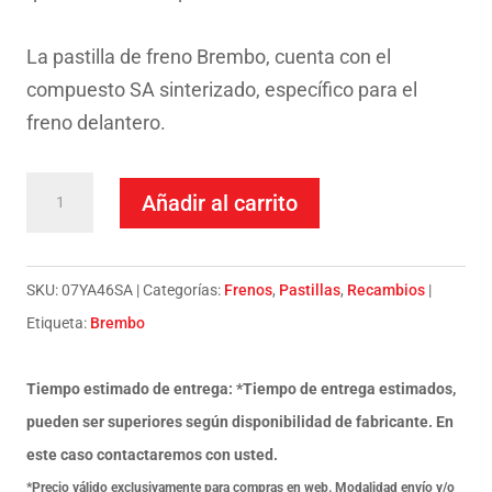
La pastilla de freno Brembo, cuenta con el
compuesto SA sinterizado, específico para el
freno delantero.
Pastillas
Añadir al carrito
Freno
Brembo
Yamaha
SKU:
07YA46SA
Categorías:
Frenos
,
Pastillas
,
Recambios
R1
Etiqueta:
Brembo
1000-
cantidad
Tiempo estimado de entrega: *Tiempo de entrega estimados,
pueden ser superiores según disponibilidad de fabricante. En
este caso contactaremos con usted.
*Precio válido exclusivamente para compras en web. Modalidad envío y/o