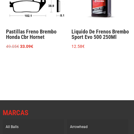
Pastillas Freno Brembo
Liquido De Frenos Brembo
Honda Cbr Hornet
Sport Evo 500 250Ml
El
El
49.05
€
33.09
€
12.58
€
precio
precio
original
actual
era:
es:
49.05€.
33.09€.
MARCAS
All Balls
Arrowhead