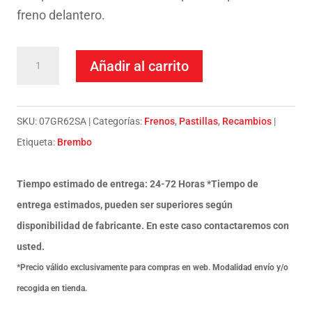
freno delantero.
Pastillas
Añadir al carrito
Freno
Brembo
Bmw
SKU:
07GR62SA
Categorías:
Frenos
,
Pastillas
,
Recambios
1150R,S,Rs
Etiqueta:
Brembo
01-
cantidad
Tiempo estimado de entrega: 24-72 Horas *Tiempo de
entrega estimados, pueden ser superiores según
disponibilidad de fabricante. En este caso contactaremos con
usted.
*Precio válido exclusivamente para compras en web. Modalidad envío y/o
recogida en tienda.