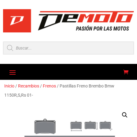
Búsqueda
de
productos
Inicio
/
Recambios
/
Frenos
/ Pastillas Freno Brembo Bmw
1150R,S,Rs 01-