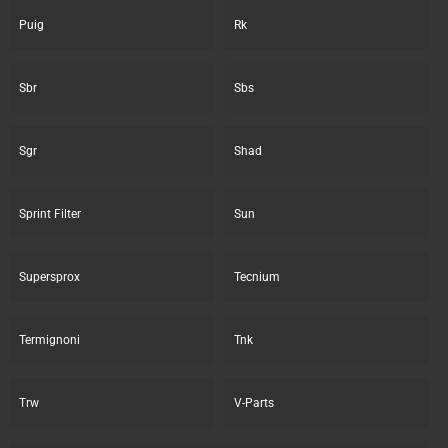
Puig
Rk
Sbr
Sbs
Sgr
Shad
Sprint Filter
Sun
Supersprox
Tecnium
Termignoni
Tnk
Trw
V-Parts