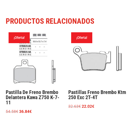
PRODUCTOS RELACIONADOS
¡Oferta!
¡Oferta!
Pastilla De Freno Brembo
Pastillas Freno Brembo Ktm
Delantera Kawa Z750 K-7-
250 Exc 2T-4T
11
El
El
32.63
€
22.02
€
El
El
54.58
€
36.84
€
precio
precio
precio
precio
original
actual
original
actual