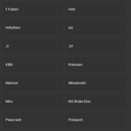
F.Fabbri
Hert
Hiflofiltro
Ixil
Jt
Jtf
K&N
Kokusan
Malossi
Mitsuboshi
Mivv
NG Brake Disc
Pelacrash
Polisport