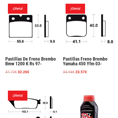
era:
es:
era:
es:
32.63€.
22.02€.
¡Oferta!
¡Oferta!
54.58€.
36.84€.
Pastillas De Freno Brembo
Pastillas Freno Brembo
Bmw 1200 K Rs 97-
Yamaha 450 Yfm 03-
El
El
El
El
47.72
€
32.20
€
34.94
€
23.57
€
precio
precio
precio
precio
original
actual
original
actual
era:
es:
era:
es:
¡Oferta!
47.72€.
32.20€.
34.94€.
23.57€.