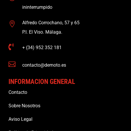
ininterrumpido
Alfredo Corrochano, 57 y 65

P.I. El Viso. Málaga.

+ (34) 952 352 181

contacto@demoto.es
INFORMACION GENERAL
Contacto
Sobre Nosotros
Aviso Legal