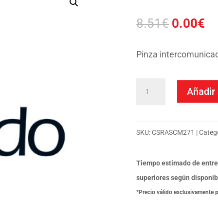
El
El
8.51
€
0.00
€
precio
pr
original
ac
Pinza intercomunica
era:
es
8.51€.
0.
PINZA
Añadir 
CARDO
QZ/Q1/Q3
cantidad
SKU:
CSRASCM271
Categ
Tiempo estimado de entre
superiores según disponib
*Precio válido exclusivamente 