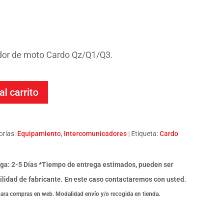
ecio
tual
dor de moto Cardo Qz/Q1/Q3.
:
00€.
al carrito
orías:
Equipamiento
,
Intercomunicadores
Etiqueta:
Cardo
ga: 2-5 Días *Tiempo de entrega estimados, pueden ser
ilidad de fabricante. En este caso contactaremos con usted.
para compras en web. Modalidad envío y/o recogida en tienda.