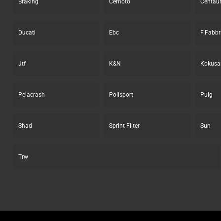
Braking
Cemoto
Centau
Ducati
Ebc
F.Fabbr
Jtf
K&N
Kokusa
Pelacrash
Polisport
Puig
Shad
Sprint Filter
Sun
Trw