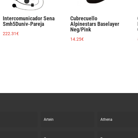
Intercomunicador Sena
Cubrecuello
Smh5Duniv-Pareja
Alpinestars Baselayer
Neg/Pink
222.31
€
14.25
€
Artein
Athena