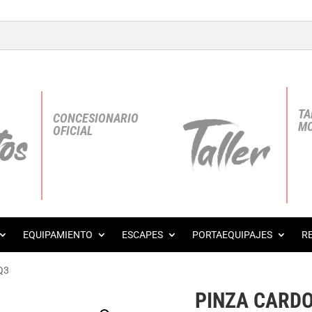
TA
CONCESIONARIO
MO
OFICIAL
EQUIPAMIENTO
ESCAPES
PORTAEQUIPAJES
R
Q3
PINZA CARDO