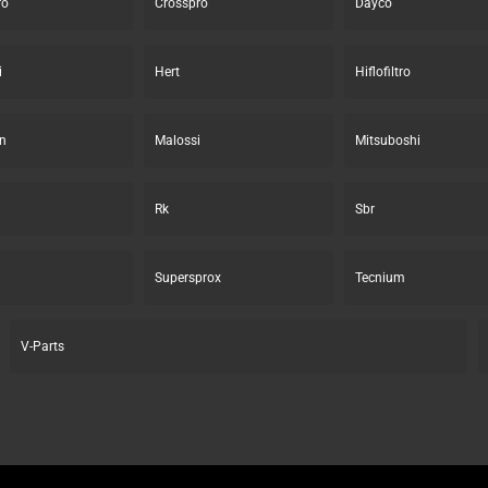
ro
Crosspro
Dayco
i
Hert
Hiflofiltro
n
Malossi
Mitsuboshi
Rk
Sbr
Supersprox
Tecnium
V-Parts