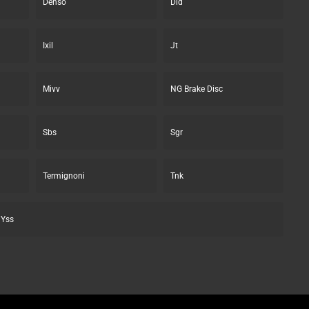
Denso
Did
Ixil
Jt
Mivv
NG Brake Disc
Sbs
Sgr
Termignoni
Tnk
Yss