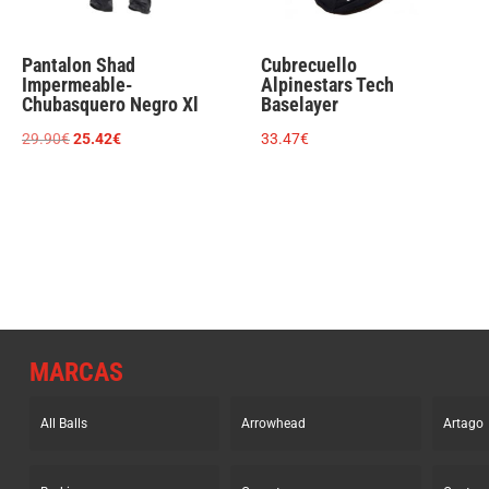
Pantalon Shad
Cubrecuello
Impermeable-
Alpinestars Tech
Chubasquero Negro Xl
Baselayer
El
El
29.90
€
25.42
€
33.47
€
precio
precio
original
actual
era:
es:
29.90€.
25.42€.
MARCAS
All Balls
Arrowhead
Artago