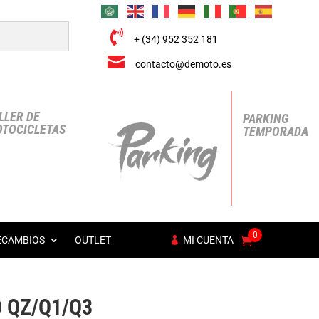

+ (34) 952 352 181

contacto@demoto.es
LLER DE
PARKING
TOCICLETAS
TEMPORADA
0
ECAMBIOS
OUTLET
MI CUENTA
 QZ/Q1/Q3