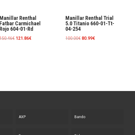
Manillar Renthal
Manillar Renthal Trial
Fatbar Carmichael
5.0 Titanio 660-01-Tt-
Rojo 604-01-Rd
04-254
El
El
El
El
150.46
€
121.86
€
100.00
€
80.99
€
precio
precio
precio
precio
original
actual
original
actual
era:
es:
era:
es:
150.46€.
121.86€.
100.00€.
80.99€.
AXP
Bando