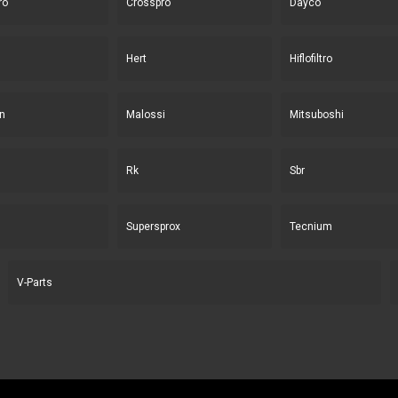
ro
Crosspro
Dayco
Hert
Hiflofiltro
n
Malossi
Mitsuboshi
Rk
Sbr
Supersprox
Tecnium
V-Parts