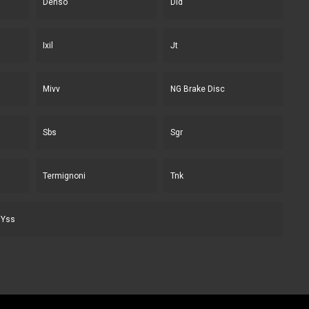
Denso
Did
Ixil
Jt
Mivv
NG Brake Disc
Sbs
Sgr
Termignoni
Tnk
Yss