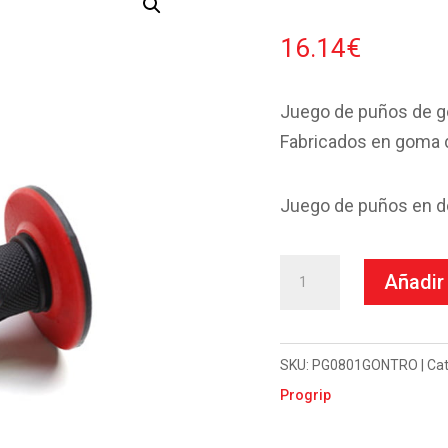
16.14
€
Juego de puños de g
Fabricados en goma 
Juego de puños en do
Puños
Añadir 
Progrip
Mx
801
SKU:
PG0801GONTRO
Cat
Rojo
Progrip
cantidad