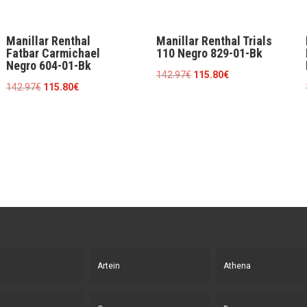
Manillar Renthal
Manillar Renthal Trials
Fatbar Carmichael
110 Negro 829-01-Bk
Negro 604-01-Bk
El
El
142.97
€
115.80
€
El
El
142.97
€
115.80
€
precio
precio
precio
precio
original
actual
original
actual
era:
es:
era:
es:
142.97€.
115.80€.
142.97€.
115.80€.
Artein
Athena