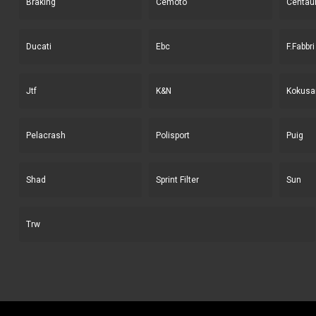
Braking
Cemoto
Centau
Ducati
Ebc
F.Fabbri
Jtf
K&N
Kokusa
Pelacrash
Polisport
Puig
Shad
Sprint Filter
Sun
Trw