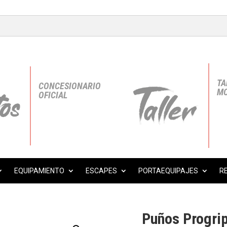
TA
CONCESIONARIO
MO
OFICIAL
EQUIPAMIENTO
ESCAPES
PORTAEQUIPAJES
R
Puños Progri