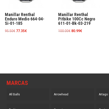
Manillar Renthal
Manillar Renthal
Enduro Medio 664-04-
Pitbike 100Cc Negro
Si-01-185
611-01-Bk-03-219
El
El
El
El
95.50
€
77.35
€
100.00
€
80.99
€
precio
precio
precio
precio
original
actual
original
actual
era:
es:
era:
es:
95.50€.
77.35€.
100.00€.
80.99€.
MARCAS
All Balls
Arrowhead
Artago