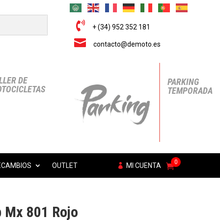

+ (34) 952 352 181

contacto@demoto.es
LLER DE
PARKING
TOCICLETAS
TEMPORADA
0
ECAMBIOS
OUTLET
MI CUENTA
p Mx 801 Rojo