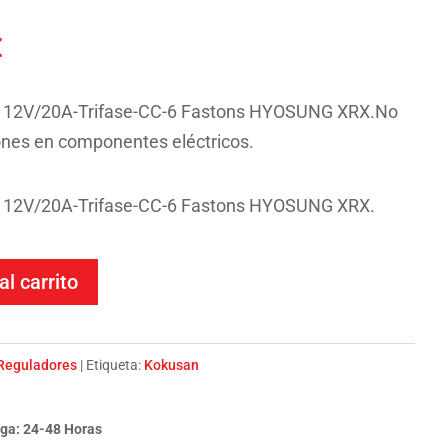
El
€
precio
l
actual
12V/20A-Trifase-CC-6 Fastons HYOSUNG XRX.No
es:
ones en componentes eléctricos.
.
42.81€.
12V/20A-Trifase-CC-6 Fastons HYOSUNG XRX.
al carrito
Reguladores
Etiqueta:
Kokusan
ga: 24-48 Horas