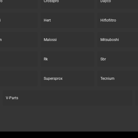
ro
Crosspro
Dayco
i
Hert
Hiflofiltro
n
Malossi
Mitsuboshi
Rk
Sbr
Supersprox
Tecnium
V-Parts