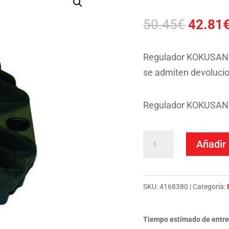
El
50.45
€
42.81
precio
origina
Regulador KOKUSAN 
era:
se admiten devoluci
50.45€
Regulador KOKUSAN 
Regulador
Añadir 
Kokusan
Hyosung
Xrx
SKU:
4168380
Categoría:
125
00-
Tiempo estimado de entre