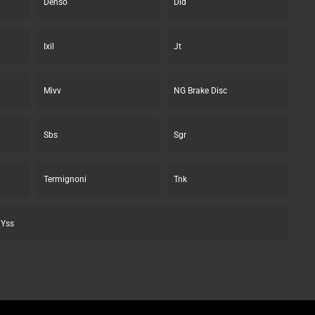
Denso
Did
Ixil
Jt
Mivv
NG Brake Disc
Sbs
Sgr
Termignoni
Tnk
Yss