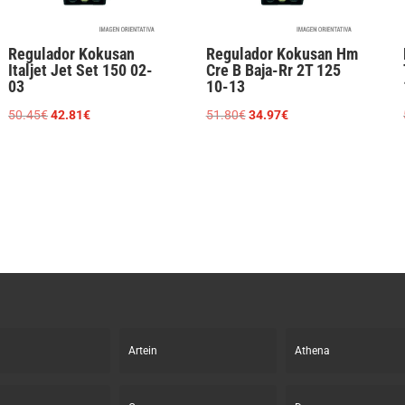
Regulador Kokusan
Regulador Kokusan Hm
Italjet Jet Set 150 02-
Cre B Baja-Rr 2T 125
03
10-13
El
El
El
El
50.45
€
42.81
€
51.80
€
34.97
€
precio
precio
precio
precio
original
actual
original
actual
era:
es:
era:
es:
50.45€.
42.81€.
51.80€.
34.97€.
Artein
Athena