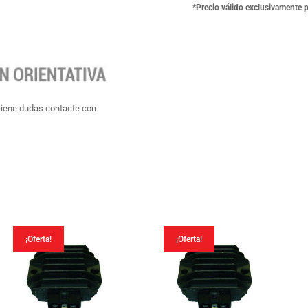
01
*Precio válido exclusivamente 
cantidad
tiene dudas contacte con
¡Oferta!
¡Oferta!