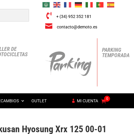

+ (34) 952 352 181

contacto@demoto.es
LLER DE
PARKING
TOCICLETAS
TEMPORADA
0
ECAMBIOS
OUTLET
MI CUENTA
kusan Hyosung Xrx 125 00-01