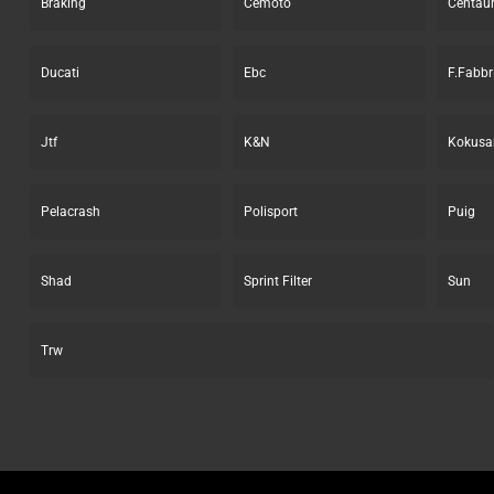
Braking
Cemoto
Centau
Ducati
Ebc
F.Fabbr
Jtf
K&N
Kokusa
Pelacrash
Polisport
Puig
Shad
Sprint Filter
Sun
Trw