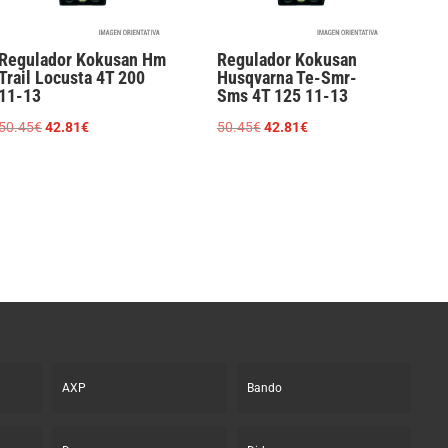
Regulador Kokusan Hm
Regulador Kokusan
Trail Locusta 4T 200
Husqvarna Te-Smr-
11-13
Sms 4T 125 11-13
El
El
El
El
50.45
€
42.81
€
50.45
€
42.81
€
precio
precio
precio
precio
original
actual
original
actual
era:
es:
era:
es:
50.45€.
42.81€.
50.45€.
42.81€.
AXP
Bando