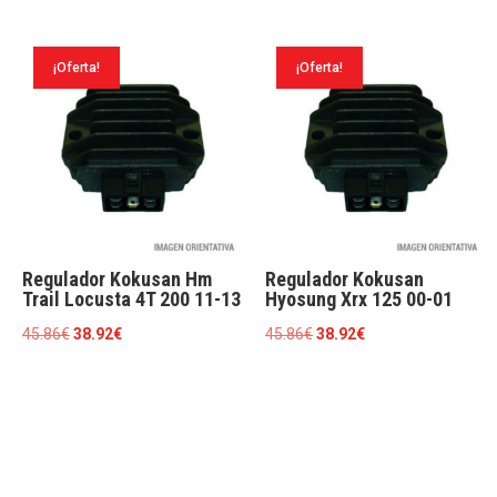
original
actual
original
actual
era:
es:
era:
es:
123.82€.
83.57€.
¡Oferta!
¡Oferta!
45.86€.
38.92€.
Regulador Kokusan Hm
Regulador Kokusan
Trail Locusta 4T 200 11-13
Hyosung Xrx 125 00-01
El
El
El
El
45.86
€
38.92
€
45.86
€
38.92
€
precio
precio
precio
precio
original
actual
original
actual
era:
es:
era:
es:
45.86€.
38.92€.
45.86€.
38.92€.