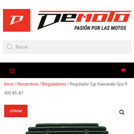
Búsqueda
de
productos
Inicio
/
Recambios
/
Reguladores
/ Regulador Sgr Kawasaki Gpz R
400 85-87
¡Oferta!