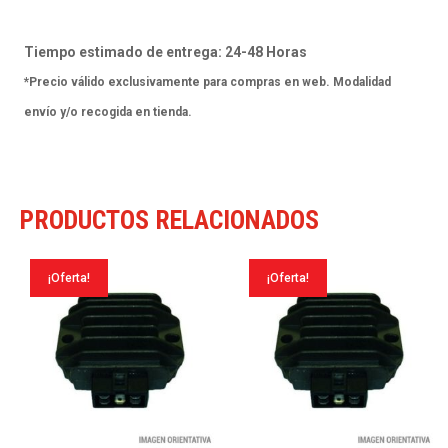
R
400
Tiempo estimado de entrega: 24-48 Horas
85-
*Precio válido exclusivamente para compras en web. Modalidad
87
envío y/o recogida en tienda.
cantidad
PRODUCTOS RELACIONADOS
¡Oferta!
¡Oferta!