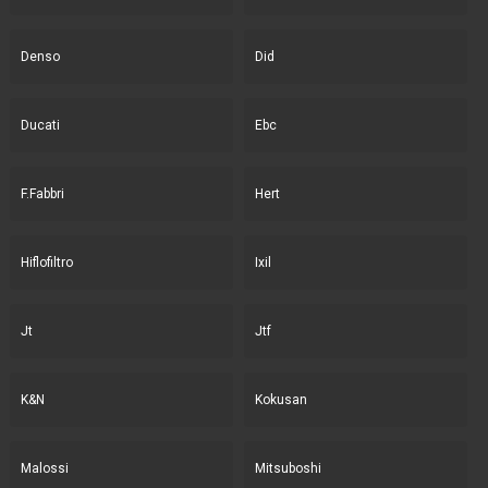
Denso
Did
Ducati
Ebc
F.Fabbri
Hert
Hiflofiltro
Ixil
Jt
Jtf
K&N
Kokusan
Malossi
Mitsuboshi