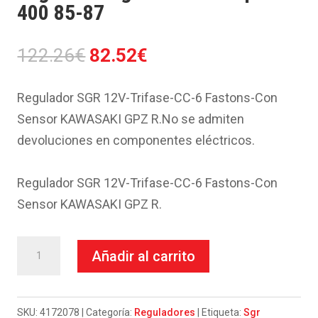
400 85-87
El
El
122.26
€
82.52
€
precio
precio
original
actual
Regulador SGR 12V-Trifase-CC-6 Fastons-Con
era:
es:
Sensor KAWASAKI GPZ R.No se admiten
122.26€.
82.52€.
devoluciones en componentes eléctricos.
Regulador SGR 12V-Trifase-CC-6 Fastons-Con
Sensor KAWASAKI GPZ R.
Regulador
Añadir al carrito
Sgr
Kawasaki
Gpz
SKU:
4172078
Categoría:
Reguladores
Etiqueta:
Sgr