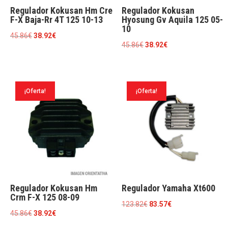
Regulador Kokusan Hm Cre
Regulador Kokusan
F-X Baja-Rr 4T 125 10-13
Hyosung Gv Aquila 125 05-
10
El
El
45.86
€
38.92
€
El
El
45.86
€
38.92
€
precio
precio
precio
precio
original
actual
original
actual
era:
es:
era:
es:
45.86€.
38.92€.
¡Oferta!
¡Oferta!
45.86€.
38.92€.
Regulador Kokusan Hm
Regulador Yamaha Xt600
Crm F-X 125 08-09
El
El
123.82
€
83.57
€
El
El
45.86
€
38.92
€
precio
precio
precio
precio