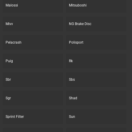
Malossi
Mitsuboshi
Mivv
NG Brake Disc
Pelacrash
Polisport
Puig
Rk
Sbr
Sbs
Sgr
Shad
Sprint Filter
Sun