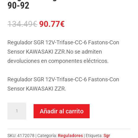
90-92
El
El
134.49
€
90.77
€
precio
precio
original
actual
Regulador SGR 12V-Trifase-CC-6 Fastons-Con
era:
es:
Sensor KAWASAKI ZZR.No se admiten
134.49€.
90.77€.
devoluciones en componentes eléctricos.
Regulador SGR 12V-Trifase-CC-6 Fastons-Con
Sensor KAWASAKI ZZR.
Regulador
Añadir al carrito
Sgr
Kawasaki
Zzr
SKU:
4172078
Categoría:
Reguladores
Etiqueta:
Sgr