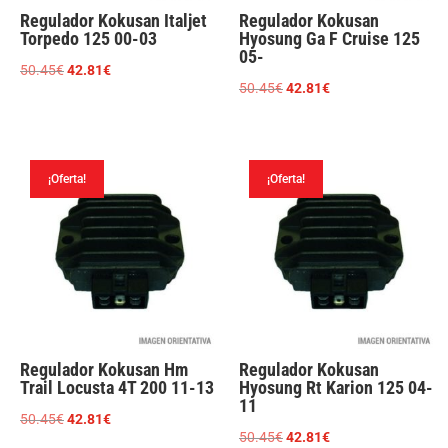
Regulador Kokusan Italjet
Regulador Kokusan
Torpedo 125 00-03
Hyosung Ga F Cruise 125
05-
El
El
50.45
€
42.81
€
El
El
50.45
€
42.81
€
precio
precio
precio
precio
original
actual
original
actual
era:
es:
era:
es:
50.45€.
42.81€.
¡Oferta!
¡Oferta!
50.45€.
42.81€.
Regulador Kokusan Hm
Regulador Kokusan
Trail Locusta 4T 200 11-13
Hyosung Rt Karion 125 04-
11
El
El
50.45
€
42.81
€
El
El
50.45
€
42.81
€
precio
precio