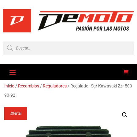
Búsqueda
de
productos
Inicio
/
Recambios
/
Reguladores
/ Regulador Sgr Kawasaki Zzr 500
90-92
¡Oferta!