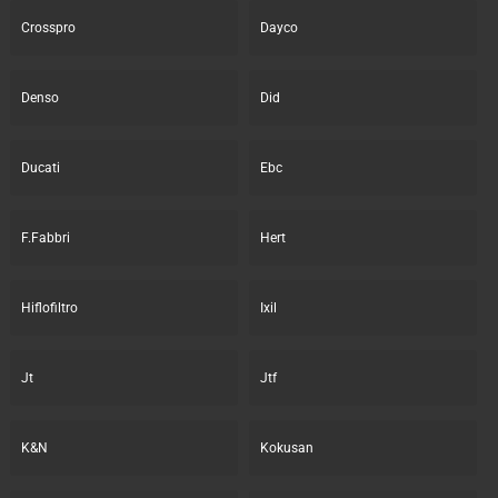
Crosspro
Dayco
Denso
Did
Ducati
Ebc
F.Fabbri
Hert
Hiflofiltro
Ixil
Jt
Jtf
K&N
Kokusan