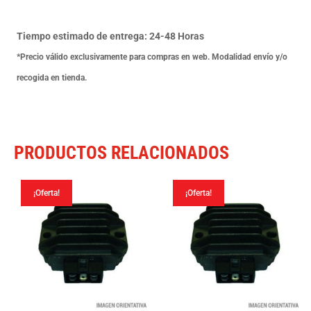
Intruder
C800
Tiempo estimado de entrega: 24-48 Horas
800
*Precio válido exclusivamente para compras en web. Modalidad envío y/o
09-
recogida en tienda.
13
cantidad
PRODUCTOS RELACIONADOS
¡Oferta!
¡Oferta!