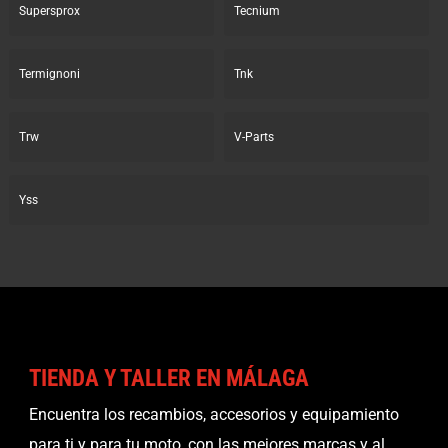
Supersprox
Tecnium
Termignoni
Tnk
Trw
V-Parts
Yss
TIENDA Y TALLER EN MÁLAGA
Encuentra los recambios, accesorios y equipamiento
para ti y para tu moto, con las mejores marcas y al