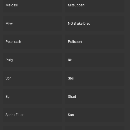
Malossi
Mitsuboshi
Mivv
NG Brake Disc
Pelacrash
Polisport
Puig
Rk
Sbr
Sbs
Sgr
Shad
Sprint Filter
Sun