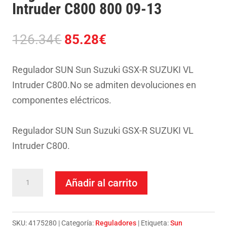
Intruder C800 800 09-13
El
El
126.34
€
85.28
€
precio
precio
original
actual
Regulador SUN Sun Suzuki GSX-R SUZUKI VL
era:
es:
Intruder C800.No se admiten devoluciones en
126.34€.
85.28€.
componentes eléctricos.
Regulador SUN Sun Suzuki GSX-R SUZUKI VL
Intruder C800.
Regulador
Añadir al carrito
Sun
Suzuki
Vl
SKU:
4175280
Categoría:
Reguladores
Etiqueta:
Sun