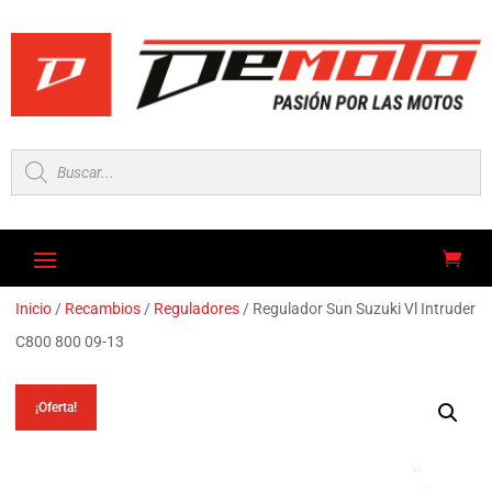
Búsqueda
de
productos
Inicio
/
Recambios
/
Reguladores
/ Regulador Sun Suzuki Vl Intruder
C800 800 09-13
¡Oferta!