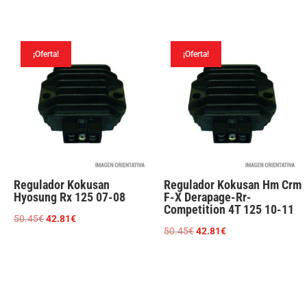
precio
precio
original
actual
original
actual
era:
es:
era:
es:
50.45€.
42.81€.
¡Oferta!
¡Oferta!
50.45€.
42.81€.
Regulador Kokusan
Regulador Kokusan Hm Crm
Hyosung Rx 125 07-08
F-X Derapage-Rr-
Competition 4T 125 10-11
El
El
50.45
€
42.81
€
El
El
50.45
€
42.81
€
precio
precio
precio
precio
original
actual
original
actual
era:
es:
era:
es:
50.45€.
42.81€.
50.45€.
42.81€.