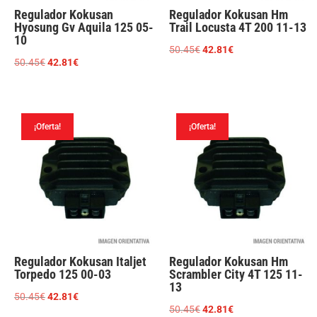
Regulador Kokusan
Regulador Kokusan Hm
Hyosung Gv Aquila 125 05-
Trail Locusta 4T 200 11-13
10
El
El
50.45
€
42.81
€
El
El
50.45
€
42.81
€
precio
precio
precio
precio
original
actual
original
actual
era:
es:
era:
es:
50.45€.
42.81€.
¡Oferta!
¡Oferta!
50.45€.
42.81€.
Regulador Kokusan Italjet
Regulador Kokusan Hm
Torpedo 125 00-03
Scrambler City 4T 125 11-
13
El
El
50.45
€
42.81
€
El
El
50.45
€
42.81
€
precio
precio