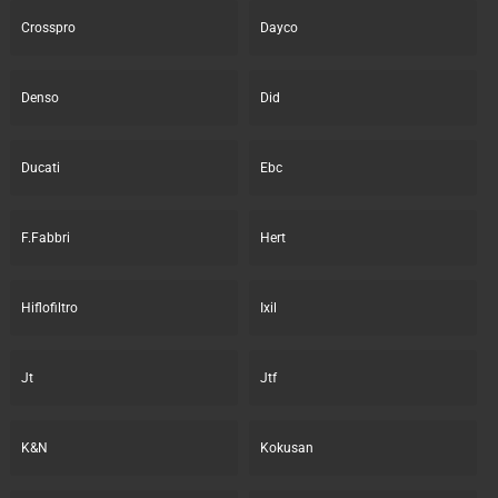
Crosspro
Dayco
Denso
Did
Ducati
Ebc
F.Fabbri
Hert
Hiflofiltro
Ixil
Jt
Jtf
K&N
Kokusan