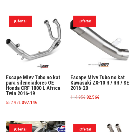
precio
precio
precio
precio
original
actual
original
actual
era:
es:
era:
es:
¡Oferta!
¡Oferta!
114.95€.
82.56€.
607.42€.
436.25€.
Escape Mivv Tubo no kat
Escape Mivv Tubo no kat
para silenciadores OE
Kawasaki ZX-10 R / RR / SE
Honda CRF 1000 L Africa
2016-20
Twin 2016-19
El
El
114.95
€
82.56
€
El
El
552.97
€
397.14
€
precio
precio
precio
precio
original
actual
original
actual
era:
es:
era:
es:
114.95€.
82.56€.
¡Oferta!
¡Oferta!