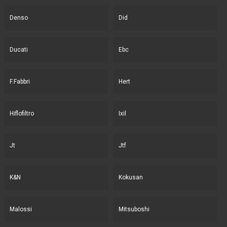
Denso
Did
Ducati
Ebc
F.Fabbri
Hert
Hiflofiltro
Ixil
Jt
Jtf
K&N
Kokusan
Malossi
Mitsuboshi