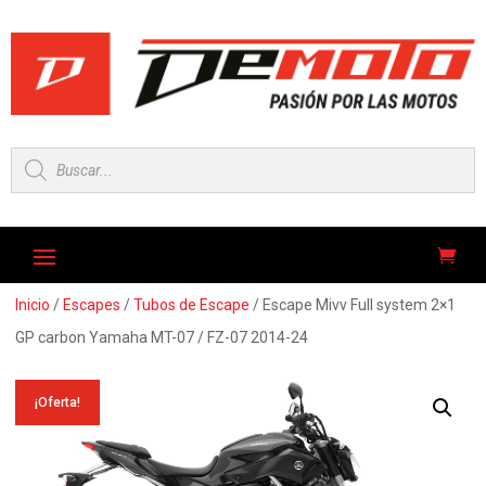
Búsqueda
de
productos
Inicio
/
Escapes
/
Tubos de Escape
/ Escape Mivv Full system 2×1
GP carbon Yamaha MT-07 / FZ-07 2014-24
¡Oferta!