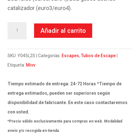
catalizador (euro3/euro4).
Escape
Añadir al carrito
Mivv
Full
system
SKU:
Y045L2S
Categorías:
Escapes
,
Tubos de Escape
2x1
Etiqueta:
Mivv
GP
carbon
Tiempo estimado de entrega: 24-72 Horas *Tiempo de
Yamaha
entrega estimados, pueden ser superiores según
MT-
disponibilidad de fabricante. En este caso contactaremos
07
con usted.
/
*Precio válido exclusivamente para compras en web. Modalidad
FZ-
envío y/o recogida en tienda.
07