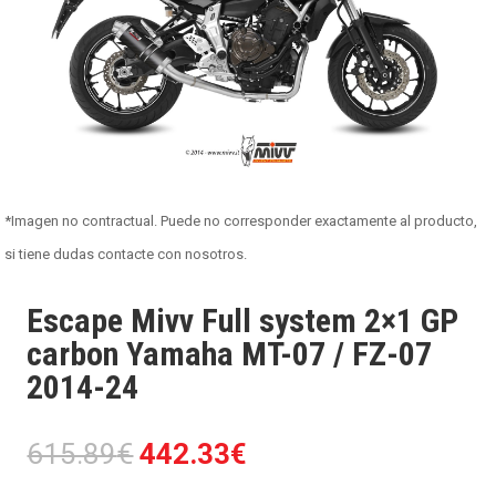
*Imagen no contractual. Puede no corresponder exactamente al producto,
si tiene dudas contacte con nosotros.
Escape Mivv Full system 2×1 GP
carbon Yamaha MT-07 / FZ-07
2014-24
El
El
615.89
€
442.33
€
precio
precio