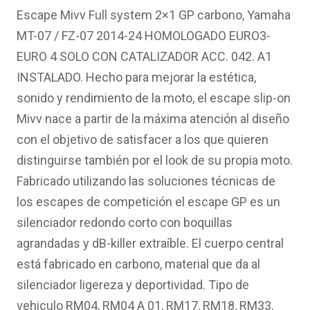
original
actual
Escape Mivv Full system 2×1 GP carbono, Yamaha
era:
es:
MT-07 / FZ-07 2014-24 HOMOLOGADO EURO3-
615.89€.
442.33€.
EURO 4 SOLO CON CATALIZADOR ACC. 042. A1
INSTALADO. Hecho para mejorar la estética,
sonido y rendimiento de la moto, el escape slip-on
Mivv nace a partir de la máxima atención al diseño
con el objetivo de satisfacer a los que quieren
distinguirse también por el look de su propia moto.
Fabricado utilizando las soluciones técnicas de
los escapes de competición el escape GP es un
silenciador redondo corto con boquillas
agrandadas y dB-killer extraíble. El cuerpo central
está fabricado en carbono, material que da al
silenciador ligereza y deportividad. Tipo de
vehiculo RM04, RM04 A 01, RM17, RM18, RM33,