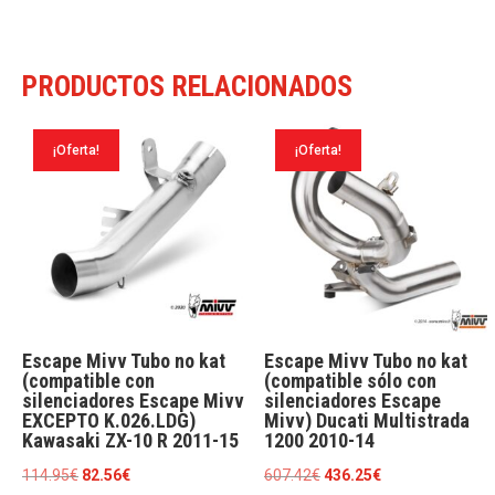
2014-
24
PRODUCTOS RELACIONADOS
cantidad
¡Oferta!
¡Oferta!
Escape Mivv Tubo no kat
Escape Mivv Tubo no kat
(compatible con
(compatible sólo con
silenciadores Escape Mivv
silenciadores Escape
EXCEPTO K.026.LDG)
Mivv) Ducati Multistrada
Kawasaki ZX-10 R 2011-15
1200 2010-14
El
El
El
El
114.95
€
82.56
€
607.42
€
436.25
€