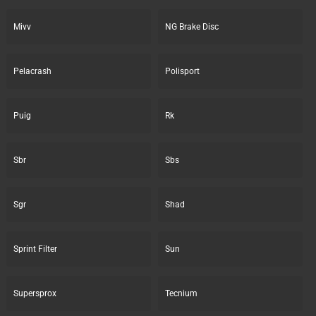
Mivv
NG Brake Disc
Pelacrash
Polisport
Puig
Rk
Sbr
Sbs
Sgr
Shad
Sprint Filter
Sun
Supersprox
Tecnium