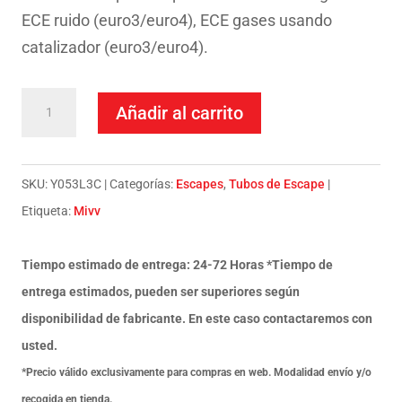
ECE ruido (euro3/euro4), ECE gases usando
catalizador (euro3/euro4).
Escape
Añadir al carrito
Mivv
Full
system
SKU:
Y053L3C
Categorías:
Escapes
,
Tubos de Escape
2x1
Etiqueta:
Mivv
Oval
carbono
Tiempo estimado de entrega: 24-72 Horas *Tiempo de
con
entrega estimados, pueden ser superiores según
tapa
disponibilidad de fabricante. En este caso contactaremos con
carbono
usted.
Yamaha
*Precio válido exclusivamente para compras en web. Modalidad envío y/o
XSR
recogida en tienda.