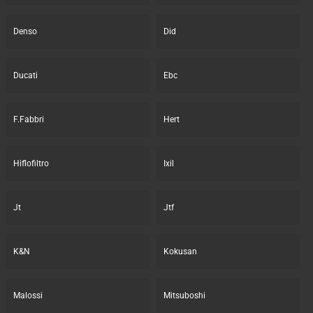
Denso
Did
Ducati
Ebc
F.Fabbri
Hert
Hiflofiltro
Ixil
Jt
Jtf
K&N
Kokusan
Malossi
Mitsuboshi