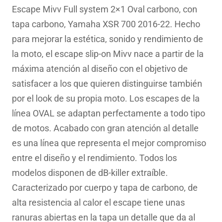
original
actual
Escape Mivv Full system 2×1 Oval carbono, con
era:
es:
tapa carbono, Yamaha XSR 700 2016-22. Hecho
722.37€.
518.81€.
para mejorar la estética, sonido y rendimiento de
la moto, el escape slip-on Mivv nace a partir de la
máxima atención al diseño con el objetivo de
satisfacer a los que quieren distinguirse también
por el look de su propia moto. Los escapes de la
línea OVAL se adaptan perfectamente a todo tipo
de motos. Acabado con gran atención al detalle
es una línea que representa el mejor compromiso
entre el diseño y el rendimiento. Todos los
modelos disponen de dB-killer extraíble.
Caracterizado por cuerpo y tapa de carbono, de
alta resistencia al calor el escape tiene unas
ranuras abiertas en la tapa un detalle que da al