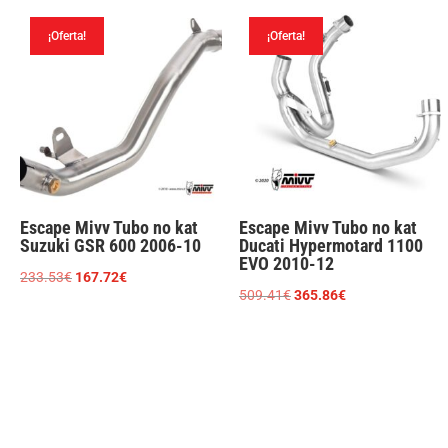
era:
es:
era:
es:
¡Oferta!
¡Oferta!
860.31€.
617.87€.
627.99€.
451.02€.
Escape Mivv Tubo no kat
Escape Mivv Tubo no kat
Suzuki GSR 600 2006-10
Ducati Hypermotard 1100
EVO 2010-12
El
El
233.53
€
167.72
€
El
El
509.41
€
365.86
€
precio
precio
precio
precio
original
actual
original
actual
era:
es:
era:
es:
233.53€.
167.72€.
509.41€.
365.86€.