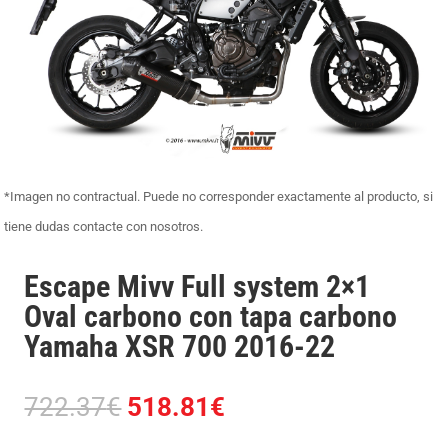
*Imagen no contractual. Puede no corresponder exactamente al producto, si
tiene dudas contacte con nosotros.
Escape Mivv Full system 2×1
Oval carbono con tapa carbono
Yamaha XSR 700 2016-22
El
El
722.37
€
518.81
€
precio
precio