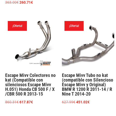
original
actual
El
El
363.00
€
260.71
€
era:
es:
precio
precio
217.80€.
156.42€.
original
actual
era:
es:
¡Oferta!
¡Oferta!
363.00€.
260.71€.
Escape Mivv Colectores no
Escape Mivv Tubo no kat
kat (Compatible con
(compatible con Silencioso
silenciosos Escape Mivv
Escape Mivv y Original)
H.051) Honda CB 500 F / X
BMW R 1200 R 2011-14 / R
/CBR 500 R 2013-15
Nine T 2014-20
El
El
El
El
860.31
€
617.87
€
627.99
€
451.02
€
precio
precio
precio
precio
original
actual
original
actual