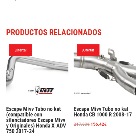
700
2016-
22
PRODUCTOS RELACIONADOS
cantidad
¡Oferta!
¡Oferta!
Escape Mivv Tubo no kat
Escape Mivv Tubo no kat
(compatible con
Honda CB 1000 R 2008-17
silenciadores Escape Mivv
El
El
217.80
€
156.42
€
y Originales) Honda X-ADV
750 2017-24
precio
precio