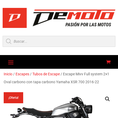
Búsqueda
de
productos
Inicio
/
Escapes
/
Tubos de Escape
/ Escape Mivv Full system 2×1
Oval carbono con tapa carbono Yamaha XSR 700 2016-22
¡Oferta!