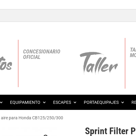
TA
CONCESIONARIO
MO
OFICIAL
EQUIPAMIENTO
ESCAPES
PORTAEQUIPAJES
R
o de aire para Honda CB125/250/300
Sprint Filter 