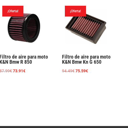
¡Oferta!
¡Oferta!
Filtro de aire para moto
Filtro de aire para moto
K&N Bmw R 850
K&N Bmw Kn G 650
El
El
El
El
87.99
€
73.91
€
94.49
€
75.59
€
precio
precio
precio
precio
original
actual
original
actual
era:
es:
era:
es:
87.99€.
73.91€.
94.49€.
75.59€.