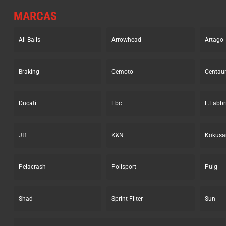
MARCAS
All Balls
Arrowhead
Artago
Braking
Cemoto
Centau
Ducati
Ebc
F.Fabbr
Jtf
K&N
Kokusa
Pelacrash
Polisport
Puig
Shad
Sprint Filter
Sun