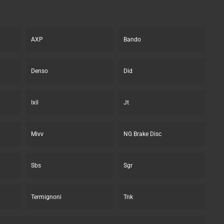
AXP
Bando
Denso
Did
Ixil
Jt
Mivv
NG Brake Disc
Sbs
Sgr
Termignoni
Tnk