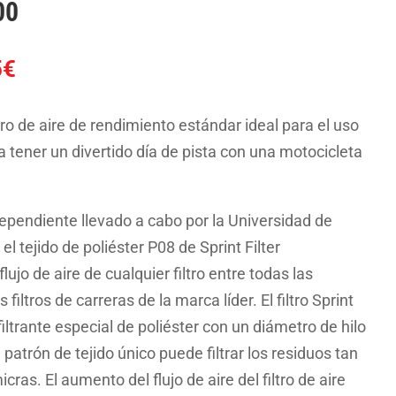
00
El
5
€
o
precio
al
actual
iltro de aire de rendimiento estándar ideal para el uso
es:
ra tener un divertido día de pista con una motocicleta
6€.
95.95€.
ependiente llevado a cabo por la Universidad de
 el tejido de poliéster P08 de Sprint Filter
lujo de aire de cualquier filtro entre todas las
filtros de carreras de la marca líder. El filtro Sprint
filtrante especial de poliéster con un diámetro de hilo
 patrón de tejido único puede filtrar los residuos tan
as. El aumento del flujo de aire del filtro de aire