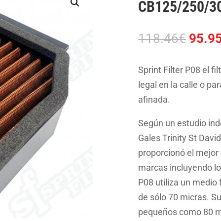
CB125/250/3
El
118.46
€
95.9
preci
origin
Sprint Filter P08 el f
era:
legal en la calle o pa
118.4
afinada.
Según un estudio ind
Gales Trinity St David
proporcionó el mejor f
marcas incluyendo los 
P08 utiliza un medio 
de sólo 70 micras. Su
pequeños como 80 micr