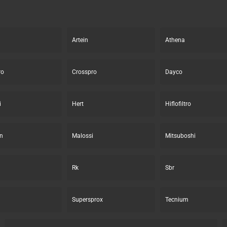
Artein
Athena
ro
Crosspro
Dayco
i
Hert
Hiflofiltro
n
Malossi
Mitsuboshi
Rk
Sbr
Supersprox
Tecnium