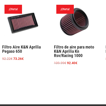
¡Oferta!
¡Oferta!
Filtro Aire K&N Aprilia
Filtro de aire para moto
Pegaso 650
K&N Aprilia Kn
Rsv/Racing 1000
El
El
92.22
€
73.26
€
El
El
109.99
€
92.40
€
precio
precio
precio
precio
original
actual
original
actual
era:
es:
era:
es:
92.22€.
73.26€.
109.99€.
92.40€.