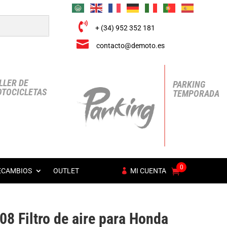

+ (34) 952 352 181

contacto@demoto.es
LLER DE
PARKING
TOCICLETAS
TEMPORADA
0
ECAMBIOS
OUTLET
MI CUENTA
P08 Filtro de aire para Honda