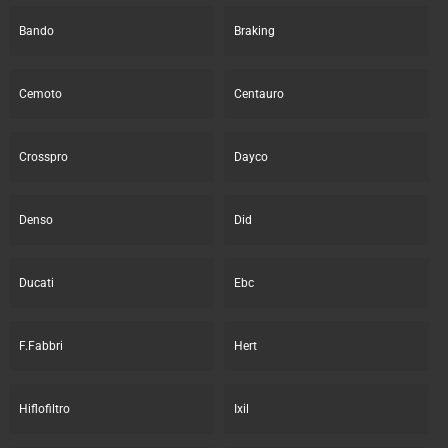
Bando
Braking
Cemoto
Centauro
Crosspro
Dayco
Denso
Did
Ducati
Ebc
F.Fabbri
Hert
Hiflofiltro
Ixil