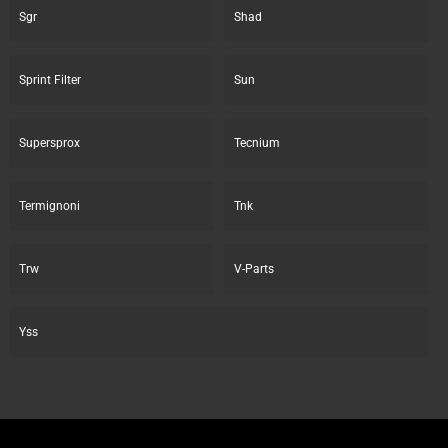
Sgr
Shad
Sprint Filter
Sun
Supersprox
Tecnium
Termignoni
Tnk
Trw
V-Parts
Yss