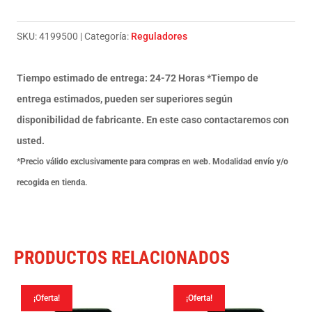
6
Polos
SKU:
4199500
Categoría:
Reguladores
Piaggio
Ape
Tiempo estimado de entrega: 24-72 Horas *Tiempo de
con
entrega estimados, pueden ser superiores según
base
disponibilidad de fabricante. En este caso contactaremos con
cantidad
usted.
*Precio válido exclusivamente para compras en web. Modalidad envío y/o
recogida en tienda.
PRODUCTOS RELACIONADOS
¡Oferta!
¡Oferta!