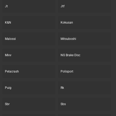
Jt
Jtf
K&N
Kokusan
Malossi
Mitsuboshi
Mivv
NG Brake Disc
Pelacrash
Polisport
Puig
Rk
Sbr
Sbs