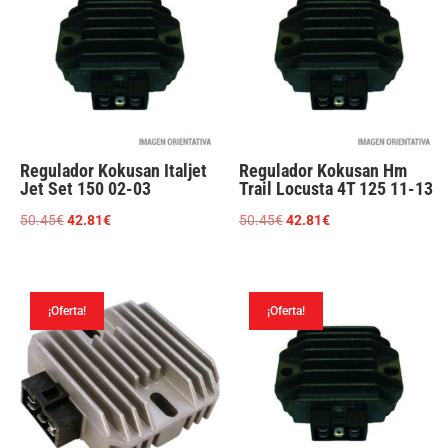
Regulador Kokusan Italjet
Regulador Kokusan Hm
Jet Set 150 02-03
Trail Locusta 4T 125 11-13
El
El
El
El
50.45
€
42.81
€
50.45
€
42.81
€
precio
precio
precio
precio
original
actual
original
actual
era:
es:
era:
es:
¡Oferta!
¡Oferta!
50.45€.
42.81€.
50.45€.
42.81€.