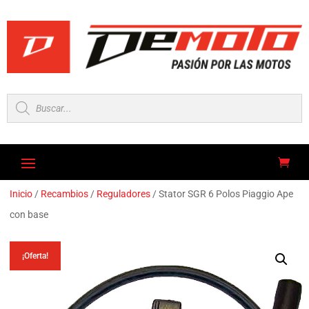
Búsqueda
de
productos
Inicio
/
Recambios
/
Reguladores
/ Stator SGR 6 Polos Piaggio Ape
con base
¡Oferta!