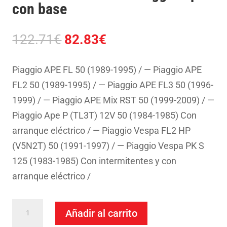
con base
El
El
122.71
€
82.83
€
precio
precio
original
actual
Piaggio APE FL 50 (1989-1995) / — Piaggio APE
era:
es:
FL2 50 (1989-1995) / — Piaggio APE FL3 50 (1996-
122.71€.
82.83€.
1999) / — Piaggio APE Mix RST 50 (1999-2009) / —
Piaggio Ape P (TL3T) 12V 50 (1984-1985) Con
arranque eléctrico / — Piaggio Vespa FL2 HP
(V5N2T) 50 (1991-1997) / — Piaggio Vespa PK S
125 (1983-1985) Con intermitentes y con
arranque eléctrico /
Stator
Añadir al carrito
SGR