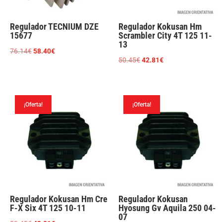
Regulador TECNIUM DZE
Regulador Kokusan Hm
15677
Scrambler City 4T 125 11-
13
El
El
76.14
€
58.40
€
El
El
50.45
€
42.81
€
precio
precio
precio
precio
original
actual
original
actual
era:
es:
era:
es:
76.14€.
58.40€.
¡Oferta!
¡Oferta!
50.45€.
42.81€.
Regulador Kokusan Hm Cre
Regulador Kokusan
F-X Six 4T 125 10-11
Hyosung Gv Aquila 250 04-
07