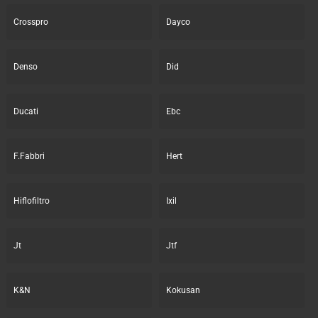
Crosspro
Dayco
Denso
Did
Ducati
Ebc
F.Fabbri
Hert
Hiflofiltro
Ixil
Jt
Jtf
K&N
Kokusan