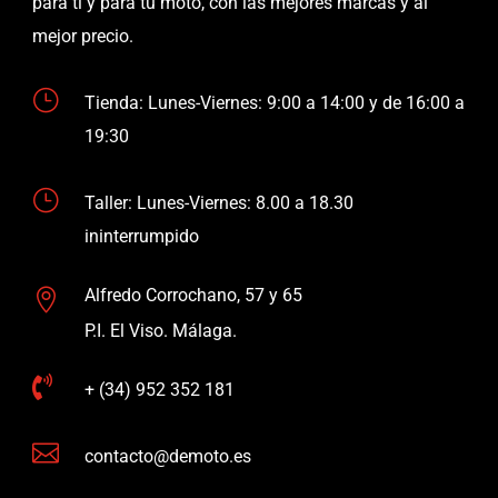
para ti y para tu moto, con las mejores marcas y al
mejor precio.
}
Tienda: Lunes-Viernes: 9:00 a 14:00 y de 16:00 a
19:30
}
Taller: Lunes-Viernes: 8.00 a 18.30
ininterrumpido
Alfredo Corrochano, 57 y 65

P.I. El Viso. Málaga.

+ (34) 952 352 181

contacto@demoto.es