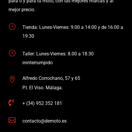
para ti y para tu moto, con las mejores marcas y al
mejor precio.
}
Tienda: Lunes-Viernes: 9:00 a 14:00 y de 16:00 a
19:30
}
Taller: Lunes-Viernes: 8.00 a 18.30
ininterrumpido
Alfredo Corrochano, 57 y 65

P.I. El Viso. Málaga.

+ (34) 952 352 181

contacto@demoto.es