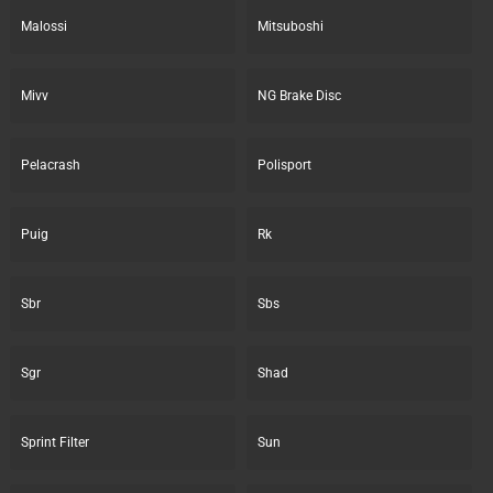
Malossi
Mitsuboshi
Mivv
NG Brake Disc
Pelacrash
Polisport
Puig
Rk
Sbr
Sbs
Sgr
Shad
Sprint Filter
Sun