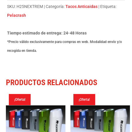
Honda
SKU:
H25NEXTREM
Categoría:
Tacos Anticaidas
Etiqueta:
Nc
Pelacrash
700
S
Tiempo estimado de entrega: 24-48 Horas
2013
*Precio válido exclusivamente para compras en web. Modalidad envío y/o
cantidad
recogida en tienda.
PRODUCTOS RELACIONADOS
¡Oferta!
¡Oferta!