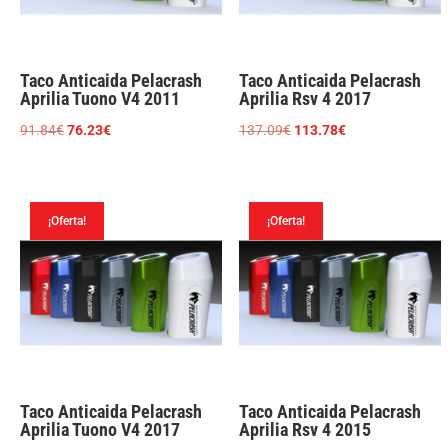
Taco Anticaida Pelacrash
Taco Anticaida Pelacrash
Aprilia Tuono V4 2011
Aprilia Rsv 4 2017
El
El
El
El
91.84
€
76.23
€
137.09
€
113.78
€
precio
precio
precio
precio
original
actual
original
actual
era:
es:
era:
es:
¡Oferta!
¡Oferta!
91.84€.
76.23€.
137.09€.
113.78€.
Taco Anticaida Pelacrash
Taco Anticaida Pelacrash
Aprilia Tuono V4 2017
Aprilia Rsv 4 2015