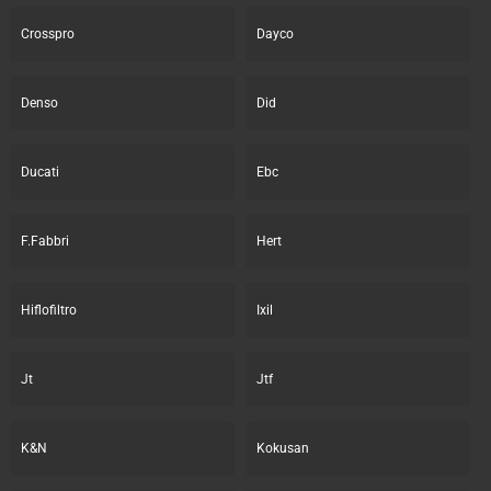
Crosspro
Dayco
Denso
Did
Ducati
Ebc
F.Fabbri
Hert
Hiflofiltro
Ixil
Jt
Jtf
K&N
Kokusan