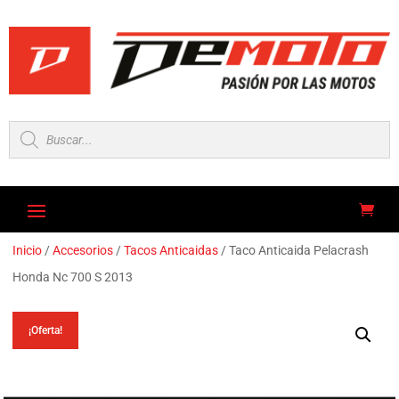
Búsqueda
de
productos
Inicio
/
Accesorios
/
Tacos Anticaidas
/ Taco Anticaida Pelacrash
Honda Nc 700 S 2013
¡Oferta!