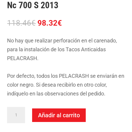
Nc 700 S 2013
El
El
118.46
€
98.32
€
precio
precio
original
actual
No hay que realizar perforación en el carenado,
era:
es:
para la instalación de los Tacos Anticaidas
118.46€.
98.32€.
PELACRASH.
Por defecto, todos los PELACRASH se enviarán en
color negro. Si desea recibirlo en otro color,
indíquelo en las observaciones del pedido.
Taco
Añadir al carrito
Anticaida
Pelacrash