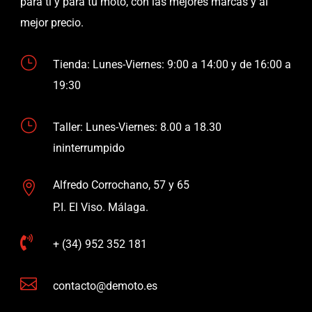
para ti y para tu moto, con las mejores marcas y al
mejor precio.
}
Tienda: Lunes-Viernes: 9:00 a 14:00 y de 16:00 a
19:30
}
Taller: Lunes-Viernes: 8.00 a 18.30
ininterrumpido
Alfredo Corrochano, 57 y 65

P.I. El Viso. Málaga.

+ (34) 952 352 181

contacto@demoto.es