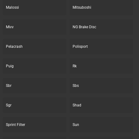
Malossi
Mitsuboshi
Mivv
NG Brake Disc
Pelacrash
Polisport
Puig
Rk
Sbr
Sbs
Sgr
Shad
Sprint Filter
Sun