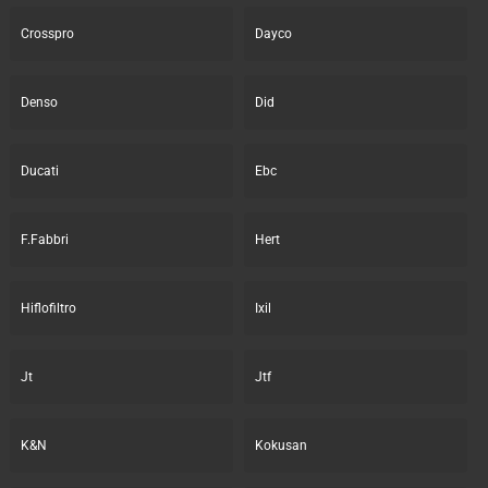
Crosspro
Dayco
Denso
Did
Ducati
Ebc
F.Fabbri
Hert
Hiflofiltro
Ixil
Jt
Jtf
K&N
Kokusan