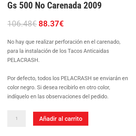
Gs 500 No Carenada 2009
El
El
106.48
€
88.37
€
precio
precio
original
actual
No hay que realizar perforación en el carenado,
era:
es:
para la instalación de los Tacos Anticaidas
106.48€.
88.37€.
PELACRASH.
Por defecto, todos los PELACRASH se enviarán en
color negro. Si desea recibirlo en otro color,
indíquelo en las observaciones del pedido.
Taco
Añadir al carrito
Anticaida
Pelacrash