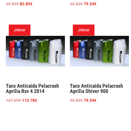
El
El
El
El
99.83
€
82.85
€
95.83
€
79.54
€
precio
precio
precio
precio
original
actual
original
actual
era:
es:
era:
es:
¡Oferta!
¡Oferta!
99.83€.
82.85€.
95.83€.
79.54€.
Taco Anticaida Pelacrash
Taco Anticaida Pelacrash
Aprilia Rsv 4 2014
Aprilia Shiver 900
El
El
El
El
137.09
€
113.78
€
95.83
€
79.54
€
precio
precio
precio
precio
original
actual
original
actual
era:
es:
era:
es:
137.09€.
113.78€.
95.83€.
79.54€.