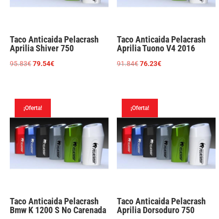
Taco Anticaida Pelacrash
Taco Anticaida Pelacrash
Aprilia Shiver 750
Aprilia Tuono V4 2016
El
El
El
El
95.83
€
79.54
€
91.84
€
76.23
€
precio
precio
precio
precio
original
actual
original
actual
era:
es:
era:
es:
¡Oferta!
¡Oferta!
95.83€.
79.54€.
91.84€.
76.23€.
Taco Anticaida Pelacrash
Taco Anticaida Pelacrash
Bmw K 1200 S No Carenada
Aprilia Dorsoduro 750