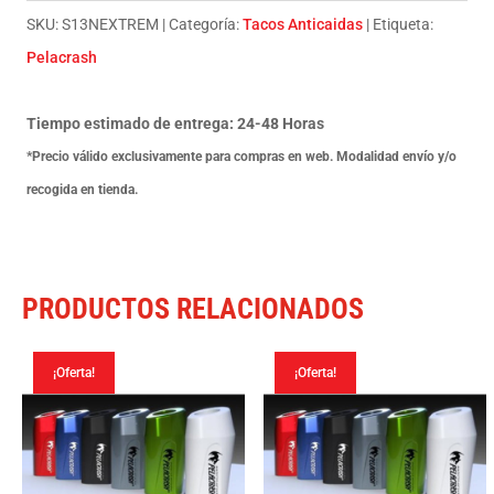
Suzuki
SKU:
S13NEXTREM
Categoría:
Tacos Anticaidas
Etiqueta:
Gs
Pelacrash
500
No
Tiempo estimado de entrega: 24-48 Horas
Carenada
*Precio válido exclusivamente para compras en web. Modalidad envío y/o
2009
recogida en tienda.
cantidad
PRODUCTOS RELACIONADOS
¡Oferta!
¡Oferta!