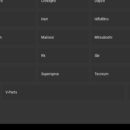
ro
Crosspro
Dayco
Hert
Hiflofiltro
n
Malossi
Mitsuboshi
Rk
Sbr
Supersprox
Tecnium
V-Parts