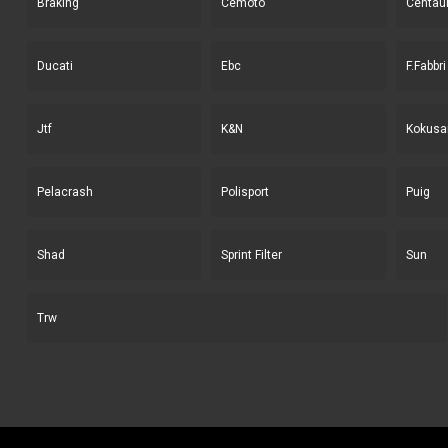
Braking
Cemoto
Centau
Ducati
Ebc
F.Fabbri
Jtf
K&N
Kokusa
Pelacrash
Polisport
Puig
Shad
Sprint Filter
Sun
Trw