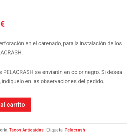
El
6
€
o
precio
al
actual
erforación en el carenado, para la instalación de los
es:
ELACRASH.
6€.
83.96€.
os PELACRASH se enviarán en color negro. Si desea
r, indíquelo en las observaciones del pedido.
al carrito
oría:
Tacos Anticaidas
Etiqueta:
Pelacrash