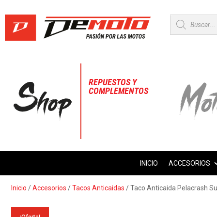
Búsqueda
de
productos
REPUESTOS Y
COMPLEMENTOS
INICIO
ACCESORIOS
Inicio
/
Accesorios
/
Tacos Anticaidas
/ Taco Anticaida Pelacrash S