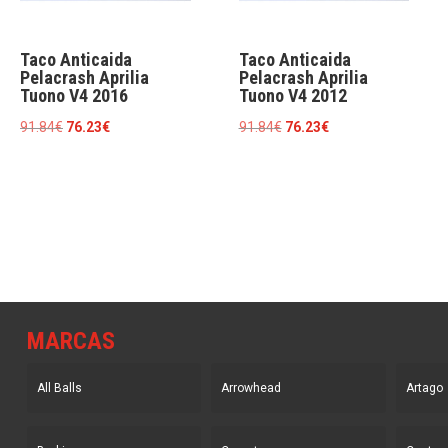
Taco Anticaida
Taco Anticaida
Pelacrash Aprilia
Pelacrash Aprilia
Tuono V4 2016
Tuono V4 2012
El
El
El
El
91.84
€
76.23
€
91.84
€
76.23
€
precio
precio
precio
precio
original
actual
original
actual
era:
es:
era:
es:
91.84€.
76.23€.
91.84€.
76.23€.
MARCAS
All Balls
Arrowhead
Artago