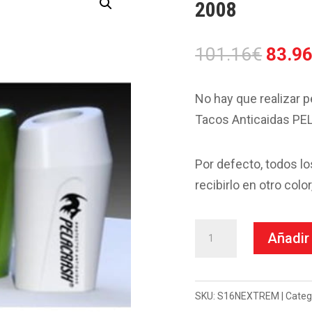
2008
El
101.16
€
83.9
preci
origin
No hay que realizar p
era:
Tacos Anticaidas P
101.1
Por defecto, todos l
recibirlo en otro colo
Taco
Añadir 
Anticaida
Pelacrash
Suzuki
SKU:
S16NEXTREM
Categ