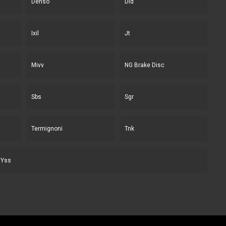
Denso
Did
Ixil
Jt
Mivv
NG Brake Disc
Sbs
Sgr
Termignoni
Tnk
Yss