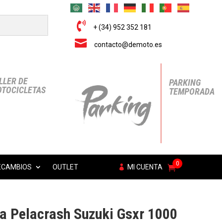

+ (34) 952 352 181

contacto@demoto.es
LLER DE
PARKING
TOCICLETAS
TEMPORADA
0
ECAMBIOS
OUTLET
MI CUENTA
a Pelacrash Suzuki Gsxr 1000