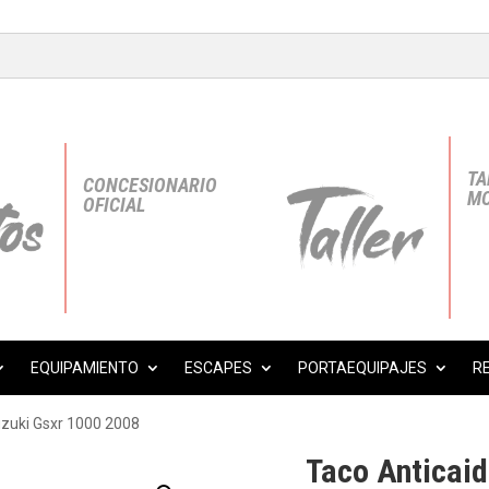
TA
CONCESIONARIO
MO
OFICIAL
EQUIPAMIENTO
ESCAPES
PORTAEQUIPAJES
R
uzuki Gsxr 1000 2008
Taco Anticaid