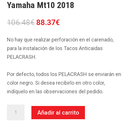
Yamaha Mt10 2018
El
El
106.48
€
88.37
€
precio
precio
original
actual
No hay que realizar perforación en el carenado,
era:
es:
para la instalación de los Tacos Anticaidas
106.48€.
88.37€.
PELACRASH.
Por defecto, todos los PELACRASH se enviarán en
color negro. Si desea recibirlo en otro color,
indíquelo en las observaciones del pedido.
Taco
Añadir al carrito
Anticaida
Pelacrash