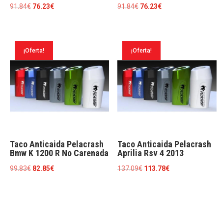
El
El
El
El
91.84
€
76.23
€
91.84
€
76.23
€
precio
precio
precio
precio
original
actual
original
actual
era:
es:
era:
es:
¡Oferta!
¡Oferta!
91.84€.
76.23€.
91.84€.
76.23€.
Taco Anticaida Pelacrash
Taco Anticaida Pelacrash
Bmw K 1200 R No Carenada
Aprilia Rsv 4 2013
El
El
El
El
99.83
€
82.85
€
137.09
€
113.78
€
precio
precio
precio
precio
original
actual
original
actual
era:
es:
era:
es:
99.83€.
82.85€.
137.09€.
113.78€.