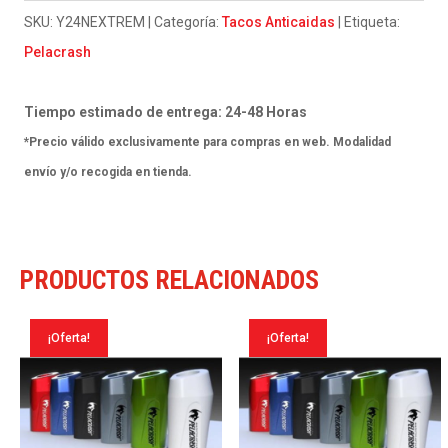
Yamaha
SKU:
Y24NEXTREM
Categoría:
Tacos Anticaidas
Etiqueta:
Mt10
Pelacrash
2018
cantidad
Tiempo estimado de entrega: 24-48 Horas
*Precio válido exclusivamente para compras en web. Modalidad
envío y/o recogida en tienda.
PRODUCTOS RELACIONADOS
¡Oferta!
¡Oferta!