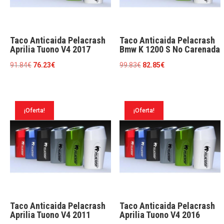
Taco Anticaida Pelacrash
Taco Anticaida Pelacrash
Aprilia Tuono V4 2017
Bmw K 1200 S No Carenada
El
El
El
El
91.84
€
76.23
€
99.83
€
82.85
€
precio
precio
precio
precio
original
actual
original
actual
era:
es:
era:
es:
¡Oferta!
¡Oferta!
91.84€.
76.23€.
99.83€.
82.85€.
Taco Anticaida Pelacrash
Taco Anticaida Pelacrash
Aprilia Tuono V4 2011
Aprilia Tuono V4 2016