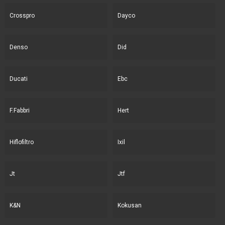
Crosspro
Dayco
Denso
Did
Ducati
Ebc
F.Fabbri
Hert
Hiflofiltro
Ixil
Jt
Jtf
K&N
Kokusan