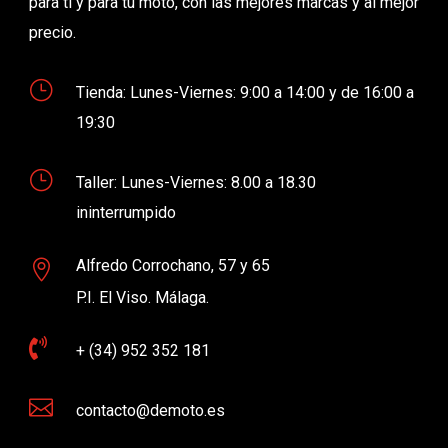
para ti y para tu moto, con las mejores marcas y al mejor
precio.
}
Tienda: Lunes-Viernes: 9:00 a 14:00 y de 16:00 a
19:30
}
Taller: Lunes-Viernes: 8.00 a 18.30
ininterrumpido
Alfredo Corrochano, 57 y 65

P.I. El Viso. Málaga.

+ (34) 952 352 181

contacto@demoto.es