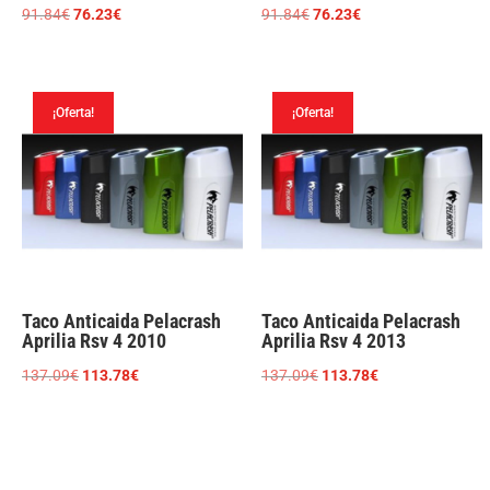
El
El
El
El
91.84
€
76.23
€
91.84
€
76.23
€
precio
precio
precio
precio
original
actual
original
actual
era:
es:
era:
es:
¡Oferta!
¡Oferta!
91.84€.
76.23€.
91.84€.
76.23€.
Taco Anticaida Pelacrash
Taco Anticaida Pelacrash
Aprilia Rsv 4 2010
Aprilia Rsv 4 2013
El
El
El
El
137.09
€
113.78
€
137.09
€
113.78
€
precio
precio
precio
precio
original
actual
original
actual
era:
es:
era:
es:
137.09€.
113.78€.
137.09€.
113.78€.