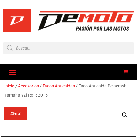
Búsqueda
de
productos
Inicio
/
Accesorios
/
Tacos Anticaidas
/ Taco Anticaida Pelacrash
Yamaha Yzf R6 R 2015
¡Oferta!