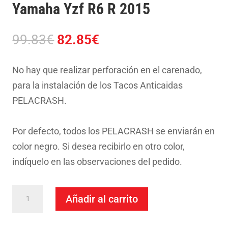
Yamaha Yzf R6 R 2015
El
El
99.83
€
82.85
€
precio
precio
original
actual
No hay que realizar perforación en el carenado,
era:
es:
para la instalación de los Tacos Anticaidas
99.83€.
82.85€.
PELACRASH.
Por defecto, todos los PELACRASH se enviarán en
color negro. Si desea recibirlo en otro color,
indíquelo en las observaciones del pedido.
Taco
Añadir al carrito
Anticaida
Pelacrash