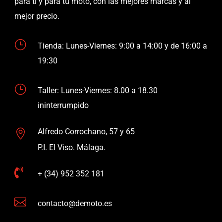
para ti y para tu moto, con las mejores marcas y al
mejor precio.
}
Tienda: Lunes-Viernes: 9:00 a 14:00 y de 16:00 a
19:30
}
Taller: Lunes-Viernes: 8.00 a 18.30
ininterrumpido
Alfredo Corrochano, 57 y 65

P.I. El Viso. Málaga.

+ (34) 952 352 181

contacto@demoto.es