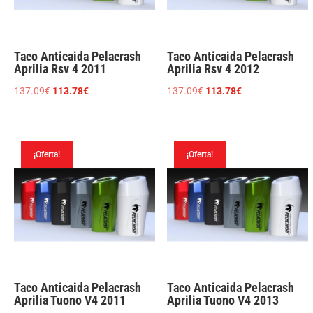
Taco Anticaida Pelacrash
Taco Anticaida Pelacrash
Aprilia Rsv 4 2011
Aprilia Rsv 4 2012
El
El
El
El
137.09
€
113.78
€
137.09
€
113.78
€
precio
precio
precio
precio
original
actual
original
actual
era:
es:
era:
es:
¡Oferta!
¡Oferta!
137.09€.
113.78€.
137.09€.
113.78€.
Taco Anticaida Pelacrash
Taco Anticaida Pelacrash
Aprilia Tuono V4 2011
Aprilia Tuono V4 2013