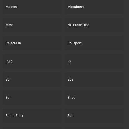
Malossi
Mitsuboshi
Mivv
NG Brake Disc
Pelacrash
Polisport
Puig
Rk
Sbr
Sbs
Sgr
Shad
Sprint Filter
Sun