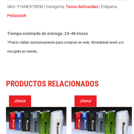
Yamaha
SKU:
Y16NEXTREM
Categoría:
Tacos Anticaidas
Etiqueta:
Yzf
Pelacrash
R6
R
Tiempo estimado de entrega: 24-48 Horas
2015
*Precio válido exclusivamente para compras en web. Modalidad envío y/o
cantidad
recogida en tienda.
PRODUCTOS RELACIONADOS
¡Oferta!
¡Oferta!