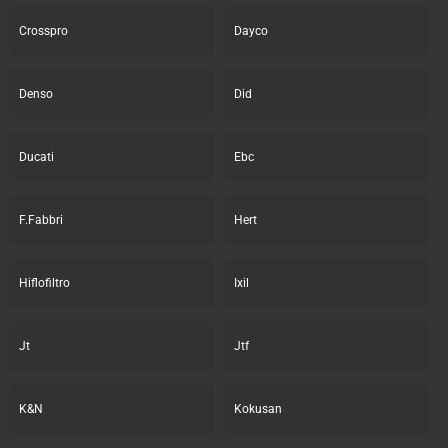
Crosspro
Dayco
Denso
Did
Ducati
Ebc
F.Fabbri
Hert
Hiflofiltro
Ixil
Jt
Jtf
K&N
Kokusan