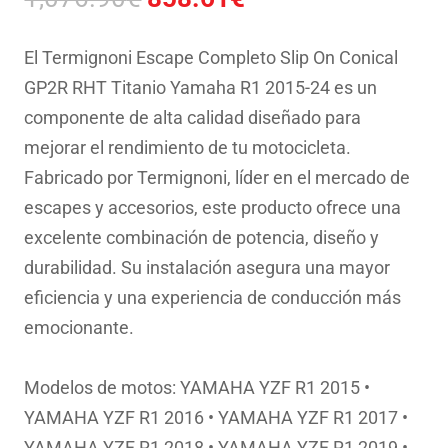
precio
precio
original
actual
El Termignoni Escape Completo Slip On Conical
era:
es:
GP2R RHT Titanio Yamaha R1 2015-24 es un
1,076.90€.
858.61€.
componente de alta calidad diseñado para
mejorar el rendimiento de tu motocicleta.
Fabricado por Termignoni, líder en el mercado de
escapes y accesorios, este producto ofrece una
excelente combinación de potencia, diseño y
durabilidad. Su instalación asegura una mayor
eficiencia y una experiencia de conducción más
emocionante.
Modelos de motos: YAMAHA YZF R1 2015 •
YAMAHA YZF R1 2016 • YAMAHA YZF R1 2017 •
YAMAHA YZF R1 2018 • YAMAHA YZF R1 2019 •