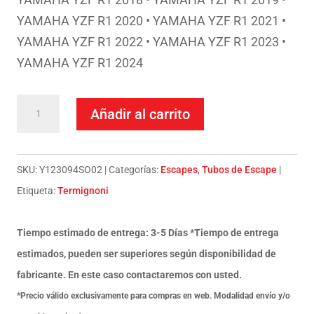
YAMAHA YZF R1 2020 • YAMAHA YZF R1 2021 •
YAMAHA YZF R1 2022 • YAMAHA YZF R1 2023 •
YAMAHA YZF R1 2024
Termignoni
Añadir al carrito
Escape
Completo
Slip
SKU:
Y123094SO02
Categorías:
Escapes
,
Tubos de Escape
On
Etiqueta:
Termignoni
Conical
GP2R
Tiempo estimado de entrega: 3-5 Días *Tiempo de entrega
RHT
estimados, pueden ser superiores según disponibilidad de
Titanio
fabricante. En este caso contactaremos con usted.
Yamaha
*Precio válido exclusivamente para compras en web. Modalidad envío y/o