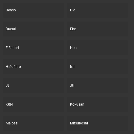
Denso
Did
Ducati
Ebc
F.Fabbri
Hert
Hiflofiltro
Ixil
Jt
Jtf
K&N
Kokusan
Malossi
Mitsuboshi