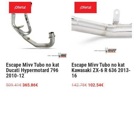
era:
es:
¡Oferta!
¡Oferta!
627.99€.
451.02€.
Escape Mivv Tubo no kat
Escape Mivv Tubo no kat
Ducati Hypermotard 796
Kawasaki ZX-6 R 636 2013-
2010-12
16
El
El
El
El
509.41
€
365.86
€
142.78
€
102.54
€
precio
precio
precio
precio
original
actual
original
actual
era:
es:
era:
es:
509.41€.
365.86€.
142.78€.
102.54€.