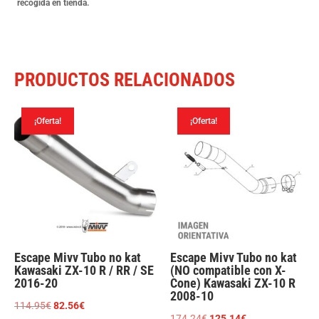
R1
recogida en tienda.
2015-
24
cantidad
PRODUCTOS RELACIONADOS
¡Oferta!
¡Oferta!
Escape Mivv Tubo no kat
Escape Mivv Tubo no kat
Kawasaki ZX-10 R / RR / SE
(NO compatible con X-
2016-20
Cone) Kawasaki ZX-10 R
2008-10
El
El
114.95
€
82.56
€
El
El
174.24
€
125.14
€