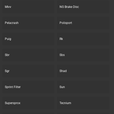
Mivv
NG Brake Disc
Pelacrash
Polisport
Puig
Rk
Sbr
Sbs
Sgr
Shad
Sprint Filter
Sun
Supersprox
Tecnium