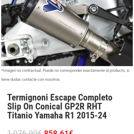
*Imagen no contractual. Puede no corresponder exactamente al producto, si
tiene dudas contacte con nosotros.
Termignoni Escape Completo
Slip On Conical GP2R RHT
Titanio Yamaha R1 2015-24
El
El
1,076.90
€
858.61
€