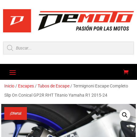
Búsqueda
de
productos
Inicio
/
Escapes
/
Tubos de Escape
/ Termignoni Escape Completo
Slip On Conical GP2R RHT Titanio Yamaha R1 2015-24
¡Oferta!