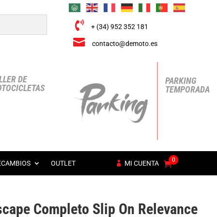

+ (34) 952 352 181

contacto@demoto.es
LLER DE
PARKING
TOCICLETAS
TEMPORADA
0
ECAMBIOS
OUTLET
MI CUENTA
scape Completo Slip On Relevance