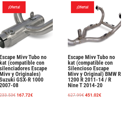
¡Oferta!
¡Oferta!
Escape Mivv Tubo no
Escape Mivv Tubo no
kat (compatible con
kat (compatible con
silenciadores Escape
Silencioso Escape
Mivv y Originales)
Mivv y Original) BMW R
Suzuki GSX-R 1000
1200 R 2011-14 / R
2007-08
Nine T 2014-20
El
El
El
El
233.53
€
167.72
€
627.99
€
451.02
€
precio
precio
precio
precio
original
actual
original
actual
era:
es:
era:
es:
233.53€.
167.72€.
627.99€.
451.02€.