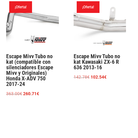
¡Oferta!
¡Oferta!
Escape Mivv Tubo no
Escape Mivv Tubo no
kat (compatible con
kat Kawasaki ZX-6 R
silenciadores Escape
636 2013-16
Mivv y Originales)
El
El
142.78
€
102.54
€
Honda X-ADV 750
2017-24
precio
precio
original
actual
El
El
363.00
€
260.71
€
era:
es:
precio
precio
142.78€.
102.54€.
original
actual
era:
es:
363.00€.
260.71€.