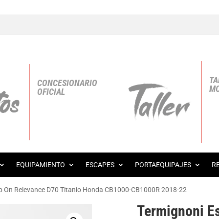
TA
CONCESIONARIO
MO
OFICIAL
EQUIPAMIENTO
ESCAPES
PORTAEQUIPAJES
R
lip On Relevance D70 Titanio Honda CB1000-CB1000R 2018-22
Termignoni E