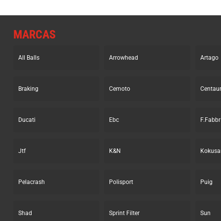
MARCAS
All Balls
Arrowhead
Artago
Braking
Cemoto
Centau
Ducati
Ebc
F.Fabbr
Jtf
K&N
Kokusa
Pelacrash
Polisport
Puig
Shad
Sprint Filter
Sun