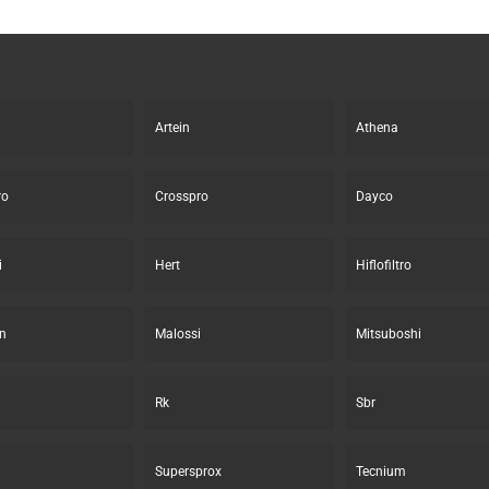
Artein
Athena
ro
Crosspro
Dayco
i
Hert
Hiflofiltro
n
Malossi
Mitsuboshi
Rk
Sbr
Supersprox
Tecnium