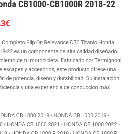
Honda CB1000-CB1000R 2018-22
El
23
€
o
precio
al
actual
e Completo Slip On Relevance D70 Titanio Honda
es:
-22 es un componente de alta calidad diseñado
4€.
486.23€.
imiento de tu motocicleta. Fabricado por Termignoni,
de escapes y accesorios, este producto ofrece una
 de potencia, diseño y durabilidad. Su instalación
iciencia y una experiencia de conducción más
HONDA CB 1000 2018 • HONDA CB 1000 2019 •
 • HONDA CB 1000 2021 • HONDA CB 1000 2022 •
18 • HONDA CB 1000 R 2019 • HONDA CB 1000 R