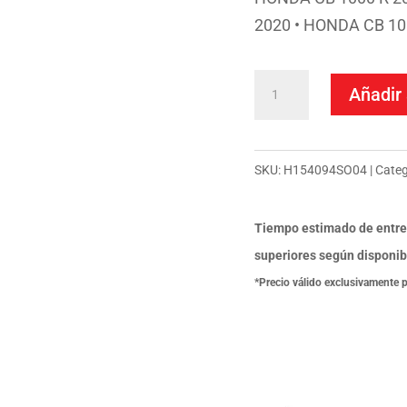
2020 • HONDA CB 10
Termignoni
Añadir 
Escape
Completo
Slip
SKU:
H154094SO04
Categ
On
Relevance
Tiempo estimado de entre
D70
superiores según disponib
Titanio
*Precio válido exclusivamente 
Honda
CB1000-
CB1000R
2018-