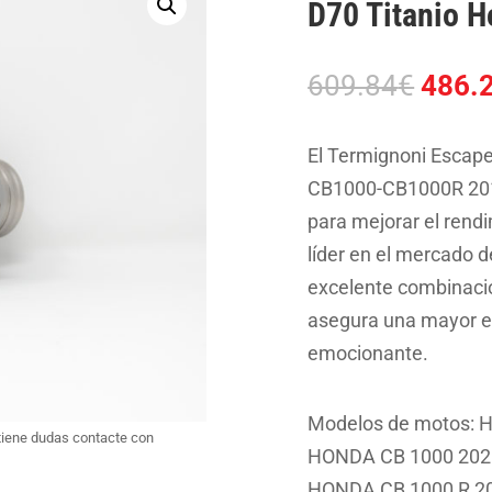
D70 Titanio 
El
609.84
€
486.
preci
origin
El Termignoni Escap
era:
CB1000-CB1000R 2018
609.8
para mejorar el rend
líder en el mercado 
excelente combinación
asegura una mayor ef
emocionante.
Modelos de motos: 
tiene dudas contacte con
HONDA CB 1000 2020
HONDA CB 1000 R 20