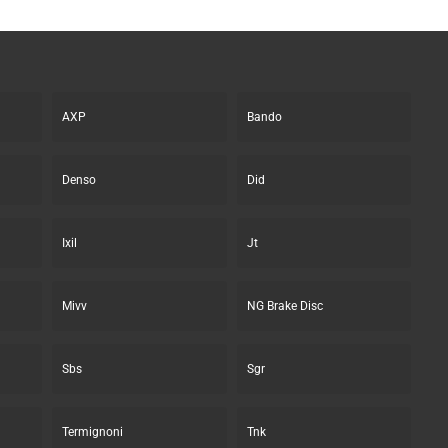
AXP
Bando
Denso
Did
Ixil
Jt
Mivv
NG Brake Disc
Sbs
Sgr
Termignoni
Tnk