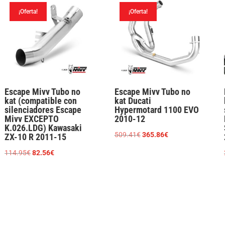
22
¡Oferta!
¡Oferta!
cantidad
Escape Mivv Tubo no
Escape Mivv Tubo no
kat (compatible con
kat Ducati
silenciadores Escape
Hypermotard 1100 EVO
Mivv EXCEPTO
2010-12
K.026.LDG) Kawasaki
El
El
509.41
€
365.86
€
ZX-10 R 2011-15
precio
precio
El
El
114.95
€
82.56
€
original
actual
precio
precio
era:
es:
original
actual
509.41€.
365.86€.
era:
es:
114.95€.
82.56€.