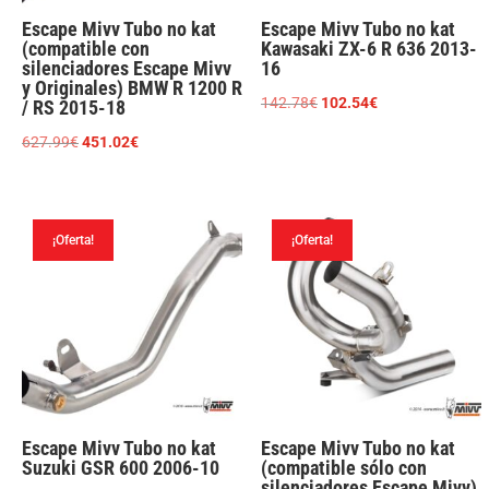
Escape Mivv Tubo no kat
Escape Mivv Tubo no kat
(compatible con
Kawasaki ZX-6 R 636 2013-
silenciadores Escape Mivv
16
y Originales) BMW R 1200 R
El
El
142.78
€
102.54
€
/ RS 2015-18
precio
precio
El
El
627.99
€
451.02
€
original
actual
precio
precio
era:
es:
original
actual
142.78€.
102.54€.
era:
es:
¡Oferta!
¡Oferta!
627.99€.
451.02€.
Escape Mivv Tubo no kat
Escape Mivv Tubo no kat
Suzuki GSR 600 2006-10
(compatible sólo con
silenciadores Escape Mivv)