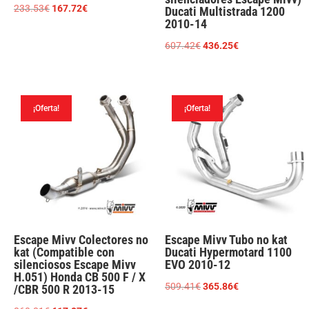
El
El
233.53
€
167.72
€
Ducati Multistrada 1200
2010-14
precio
precio
original
actual
El
El
607.42
€
436.25
€
era:
es:
precio
precio
233.53€.
167.72€.
original
actual
era:
es:
¡Oferta!
¡Oferta!
607.42€.
436.25€.
Escape Mivv Colectores no
Escape Mivv Tubo no kat
kat (Compatible con
Ducati Hypermotard 1100
silenciosos Escape Mivv
EVO 2010-12
H.051) Honda CB 500 F / X
El
El
509.41
€
365.86
€
/CBR 500 R 2013-15
precio
precio