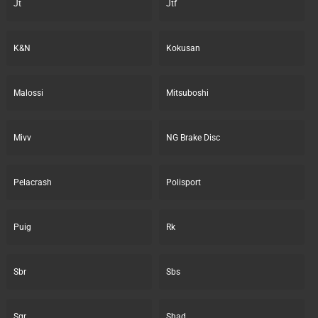
Jt
Jtf
K&N
Kokusan
Malossi
Mitsuboshi
Mivv
NG Brake Disc
Pelacrash
Polisport
Puig
Rk
Sbr
Sbs
Sgr
Shad