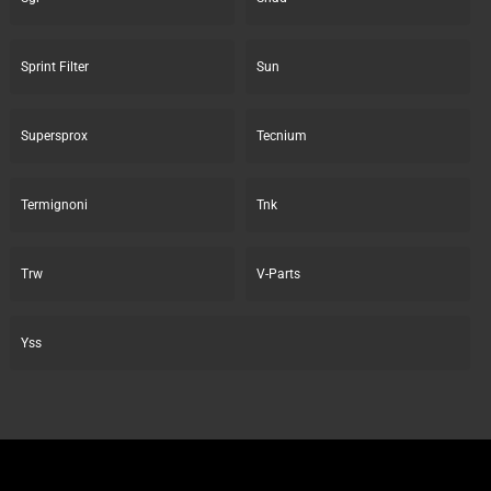
Sprint Filter
Sun
Supersprox
Tecnium
Termignoni
Tnk
Trw
V-Parts
Yss