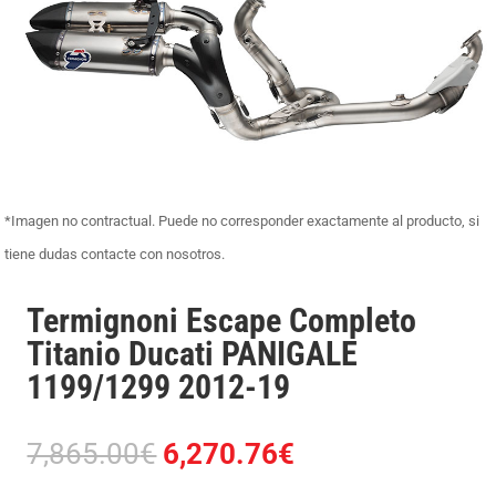
*Imagen no contractual. Puede no corresponder exactamente al producto, si
tiene dudas contacte con nosotros.
Termignoni Escape Completo
Titanio Ducati PANIGALE
1199/1299 2012-19
El
El
7,865.00
€
6,270.76
€
precio
precio