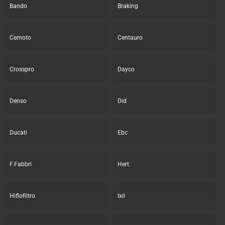
Bando
Braking
Cemoto
Centauro
Crosspro
Dayco
Denso
Did
Ducati
Ebc
F.Fabbri
Hert
Hiflofiltro
Ixil