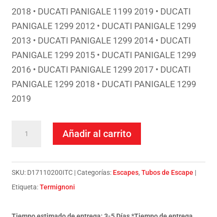
2018 • DUCATI PANIGALE 1199 2019 • DUCATI
PANIGALE 1299 2012 • DUCATI PANIGALE 1299
2013 • DUCATI PANIGALE 1299 2014 • DUCATI
PANIGALE 1299 2015 • DUCATI PANIGALE 1299
2016 • DUCATI PANIGALE 1299 2017 • DUCATI
PANIGALE 1299 2018 • DUCATI PANIGALE 1299
2019
Termignoni
Añadir al carrito
Escape
Completo
Titanio
SKU:
D17110200ITC
Categorías:
Escapes
,
Tubos de Escape
Ducati
Etiqueta:
Termignoni
PANIGALE
1199/1299
Tiempo estimado de entrega: 3-5 Días *Tiempo de entrega