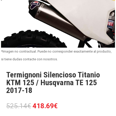
*Imagen no contractual. Puede no corresponder exactamente al producto,
si tiene dudas contacte con nosotros.
Termignoni Silencioso Titanio
KTM 125 / Husqvarna TE 125
2017-18
El
El
525.14
€
418.69
€
precio
precio