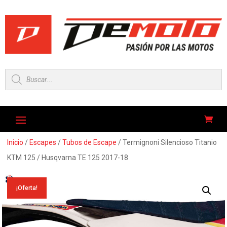
Búsqueda
de
productos
Inicio
/
Escapes
/
Tubos de Escape
/ Termignoni Silencioso Titanio
KTM 125 / Husqvarna TE 125 2017-18
¡Oferta!