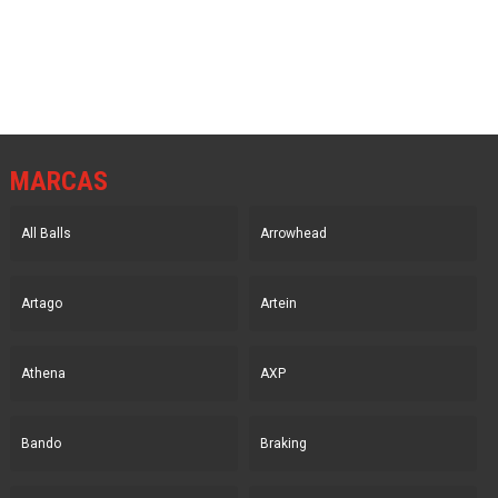
era:
es:
era:
es:
246.84€.
177.28€.
619.52€.
444.94€.
MARCAS
All Balls
Arrowhead
Artago
Artein
Athena
AXP
Bando
Braking