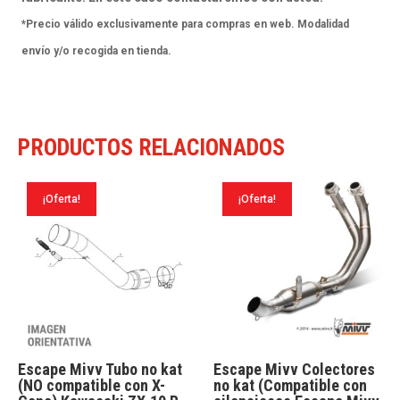
2017-
*Precio válido exclusivamente para compras en web. Modalidad
18
envío y/o recogida en tienda.
cantidad
PRODUCTOS RELACIONADOS
¡Oferta!
¡Oferta!
Escape Mivv Tubo no kat
Escape Mivv Colectores
(NO compatible con X-
no kat (Compatible con