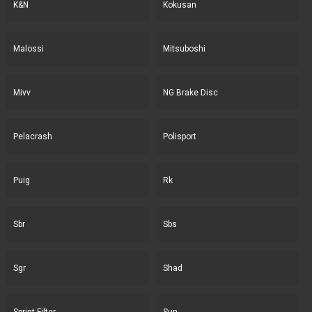
K&N
Kokusan
Malossi
Mitsuboshi
Mivv
NG Brake Disc
Pelacrash
Polisport
Puig
Rk
Sbr
Sbs
Sgr
Shad