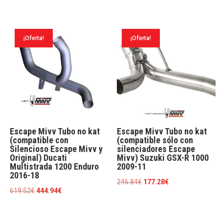
original
actual
precio
precio
era:
es:
original
actual
785.29€.
626.11€.
era:
es:
¡Oferta!
¡Oferta!
552.97€.
397.14€.
Escape Mivv Tubo no kat
Escape Mivv Tubo no kat
(compatible con
(compatible sólo con
Silencioso Escape Mivv y
silenciadores Escape
Original) Ducati
Mivv) Suzuki GSX-R 1000
Multistrada 1200 Enduro
2009-11
2016-18
El
El
246.84
€
177.28
€
El
El
619.52
€
444.94
€
precio
precio
precio
precio
original
actual
original
actual