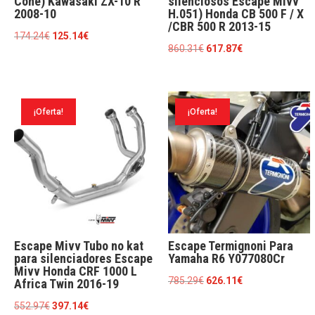
Cone) Kawasaki ZX-10 R
silenciosos Escape Mivv
2008-10
H.051) Honda CB 500 F / X
/CBR 500 R 2013-15
El
El
174.24
€
125.14
€
El
El
860.31
€
617.87
€
precio
precio
precio
precio
original
actual
original
actual
era:
es:
era:
es:
174.24€.
125.14€.
¡Oferta!
¡Oferta!
860.31€.
617.87€.
Escape Mivv Tubo no kat
Escape Termignoni Para
para silenciadores Escape
Yamaha R6 Y077080Cr
Mivv Honda CRF 1000 L
El
El
785.29
€
626.11
€
Africa Twin 2016-19
precio
precio
El
El
552.97
€
397.14
€