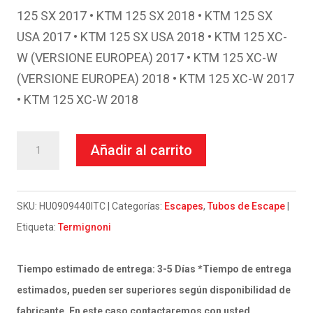
125 SX 2017 • KTM 125 SX 2018 • KTM 125 SX
USA 2017 • KTM 125 SX USA 2018 • KTM 125 XC-
W (VERSIONE EUROPEA) 2017 • KTM 125 XC-W
(VERSIONE EUROPEA) 2018 • KTM 125 XC-W 2017
• KTM 125 XC-W 2018
Termignoni
Añadir al carrito
Silencioso
Titanio
KTM
SKU:
HU0909440ITC
Categorías:
Escapes
,
Tubos de Escape
125
Etiqueta:
Termignoni
/
Husqvarna
Tiempo estimado de entrega: 3-5 Días *Tiempo de entrega
TE
estimados, pueden ser superiores según disponibilidad de
125
fabricante. En este caso contactaremos con usted.