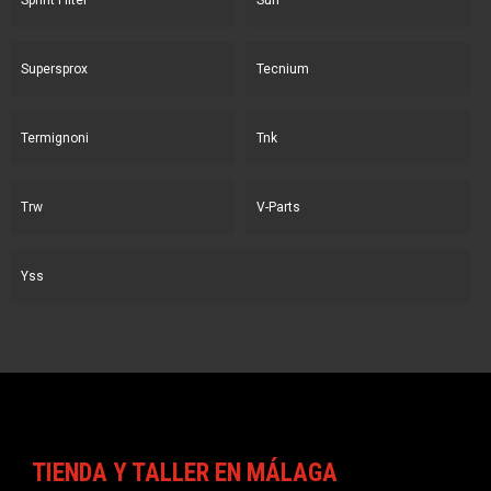
Sprint Filter
Sun
Supersprox
Tecnium
Termignoni
Tnk
Trw
V-Parts
Yss
TIENDA Y TALLER EN MÁLAGA