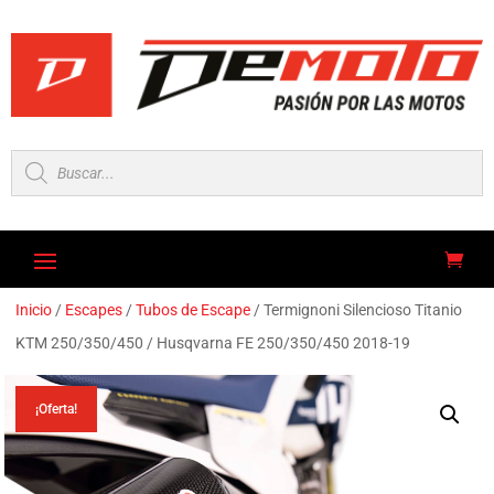
Búsqueda
de
productos
Inicio
/
Escapes
/
Tubos de Escape
/ Termignoni Silencioso Titanio
KTM 250/350/450 / Husqvarna FE 250/350/450 2018-19
¡Oferta!