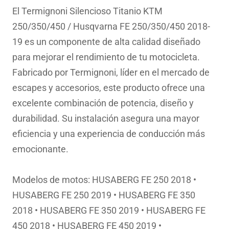
original
actual
El Termignoni Silencioso Titanio KTM
era:
es:
250/350/450 / Husqvarna FE 250/350/450 2018-
945.01€.
753.46€.
19 es un componente de alta calidad diseñado
para mejorar el rendimiento de tu motocicleta.
Fabricado por Termignoni, líder en el mercado de
escapes y accesorios, este producto ofrece una
excelente combinación de potencia, diseño y
durabilidad. Su instalación asegura una mayor
eficiencia y una experiencia de conducción más
emocionante.
Modelos de motos: HUSABERG FE 250 2018 •
HUSABERG FE 250 2019 • HUSABERG FE 350
2018 • HUSABERG FE 350 2019 • HUSABERG FE
450 2018 • HUSABERG FE 450 2019 •