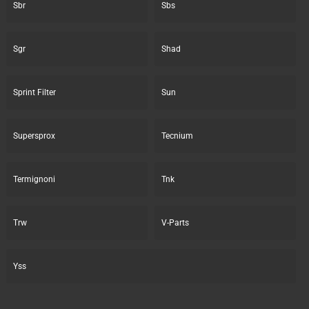
Sbr
Sbs
Sgr
Shad
Sprint Filter
Sun
Supersprox
Tecnium
Termignoni
Tnk
Trw
V-Parts
Yss