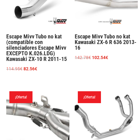
Escape Mivv Tubo no kat
Escape Mivv Tubo no kat
(compatible con
Kawasaki ZX-6 R 636 2013-
silenciadores Escape Mivv
16
EXCEPTO K.026.LDG)
El
El
142.78
€
102.54
€
Kawasaki ZX-10 R 2011-15
precio
precio
El
El
114.95
€
82.56
€
original
actual
precio
precio
era:
es:
original
actual
142.78€.
102.54€.
era:
es:
¡Oferta!
¡Oferta!
114.95€.
82.56€.