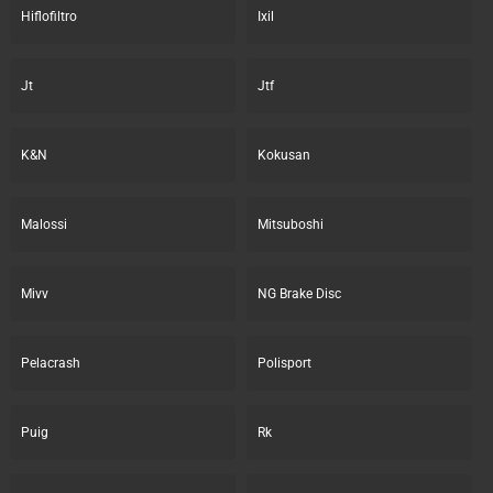
Hiflofiltro
Ixil
Jt
Jtf
K&N
Kokusan
Malossi
Mitsuboshi
Mivv
NG Brake Disc
Pelacrash
Polisport
Puig
Rk