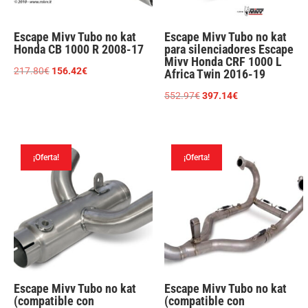
Escape Mivv Tubo no kat
Escape Mivv Tubo no kat
Honda CB 1000 R 2008-17
para silenciadores Escape
Mivv Honda CRF 1000 L
El
El
217.80
€
156.42
€
Africa Twin 2016-19
precio
precio
El
El
552.97
€
397.14
€
original
actual
precio
precio
era:
es:
original
actual
217.80€.
156.42€.
era:
es:
¡Oferta!
¡Oferta!
552.97€.
397.14€.
Escape Mivv Tubo no kat
Escape Mivv Tubo no kat
(compatible con
(compatible con