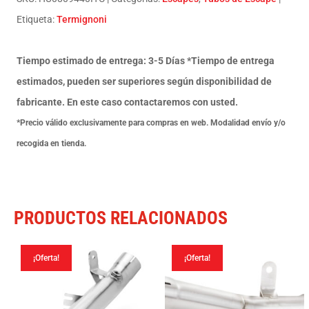
250/350/450
Etiqueta:
Termignoni
/
Husqvarna
Tiempo estimado de entrega: 3-5 Días *Tiempo de entrega
FE
estimados, pueden ser superiores según disponibilidad de
250/350/450
fabricante. En este caso contactaremos con usted.
2018-
*Precio válido exclusivamente para compras en web. Modalidad envío y/o
19
recogida en tienda.
cantidad
PRODUCTOS RELACIONADOS
¡Oferta!
¡Oferta!