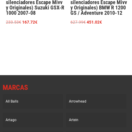
silenciadores Escape Mivv
silenciadores Escape Mivv
y Originales) Suzuki GSX-R
y Originales) BMW R 1200
1000 2007-08
GS / Adventure 2010-12
El
El
El
El
233.53
€
167.72
€
627.99
€
451.02
€
precio
precio
precio
precio
original
actual
original
actual
era:
es:
era:
es:
233.53€.
167.72€.
627.99€.
451.02€.
MARCAS
All Balls
Arrowhead
Artago
Artein