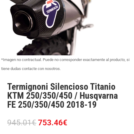
*Imagen no contractual. Puede no corresponder exactamente al producto, si
tiene dudas contacte con nosotros.
Termignoni Silencioso Titanio
KTM 250/350/450 / Husqvarna
FE 250/350/450 2018-19
El
El
945.01
€
753.46
€
precio
precio