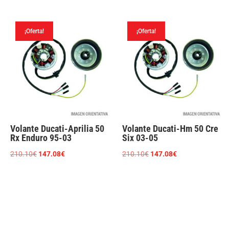
original
actual
original
actual
era:
es:
era:
es:
210.10€.
147.08€.
¡Oferta!
¡Oferta!
210.10€.
147.08€.
Volante Ducati-Aprilia 50
Volante Ducati-Hm 50 Cre
Rx Enduro 95-03
Six 03-05
El
El
El
El
210.10
€
147.08
€
210.10
€
147.08
€
precio
precio
precio
precio
original
actual
original
actual
era:
es:
era:
es:
210.10€.
147.08€.
210.10€.
147.08€.