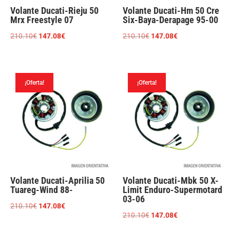
Volante Ducati-Rieju 50
Volante Ducati-Hm 50 Cre
Mrx Freestyle 07
Six-Baya-Derapage 95-00
El
El
El
El
210.10
€
147.08
€
210.10
€
147.08
€
precio
precio
precio
precio
original
actual
original
actual
era:
es:
era:
es:
¡Oferta!
¡Oferta!
210.10€.
147.08€.
210.10€.
147.08€.
Volante Ducati-Aprilia 50
Volante Ducati-Mbk 50 X-
Tuareg-Wind 88-
Limit Enduro-Supermotard
03-06
El
El
210.10
€
147.08
€
El
El
210.10
€
147.08
€
precio
precio
precio
precio