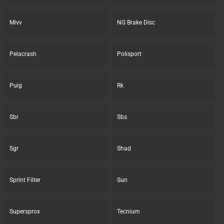
Mivv
NG Brake Disc
Pelacrash
Polisport
Puig
Rk
Sbr
Sbs
Sgr
Shad
Sprint Filter
Sun
Supersprox
Tecnium