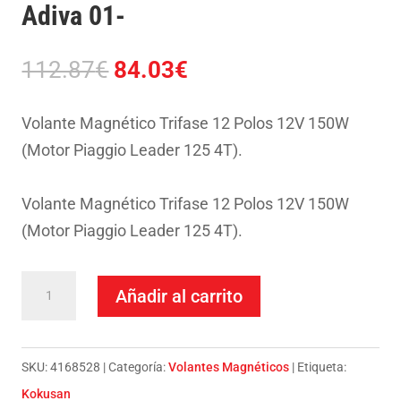
Adiva 01-
El
El
112.87
€
84.03
€
precio
precio
original
actual
Volante Magnético Trifase 12 Polos 12V 150W
era:
es:
(Motor Piaggio Leader 125 4T).
112.87€.
84.03€.
Volante Magnético Trifase 12 Polos 12V 150W
(Motor Piaggio Leader 125 4T).
Volante
Añadir al carrito
Kokusan-
Benelli
125
SKU:
4168528
Categoría:
Volantes Magnéticos
Etiqueta:
Adiva
Kokusan