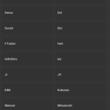
Denso
Did
Ducati
Ebc
F.Fabbri
Hert
Hiflofiltro
Ixil
Jt
Jtf
K&N
Kokusan
Malossi
Mitsuboshi