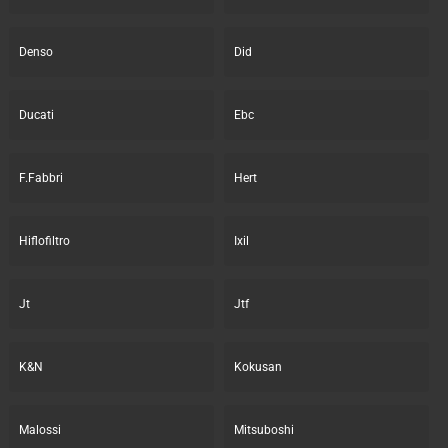
Denso
Did
Ducati
Ebc
F.Fabbri
Hert
Hiflofiltro
Ixil
Jt
Jtf
K&N
Kokusan
Malossi
Mitsuboshi