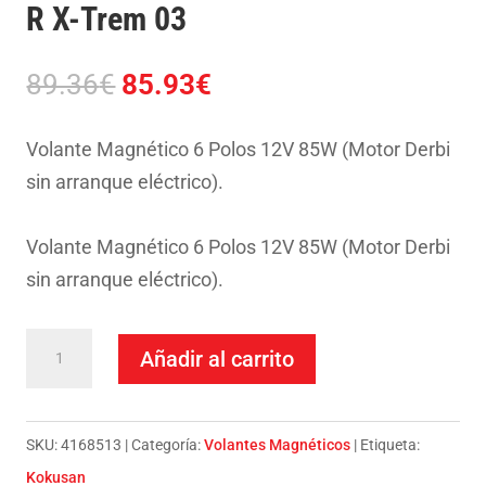
R X-Trem 03
El
El
89.36
€
85.93
€
precio
precio
original
actual
Volante Magnético 6 Polos 12V 85W (Motor Derbi
era:
es:
sin arranque eléctrico).
89.36€.
85.93€.
Volante Magnético 6 Polos 12V 85W (Motor Derbi
sin arranque eléctrico).
Volante
Añadir al carrito
Kokusan-
Derbi
50
SKU:
4168513
Categoría:
Volantes Magnéticos
Etiqueta:
Senda
Kokusan