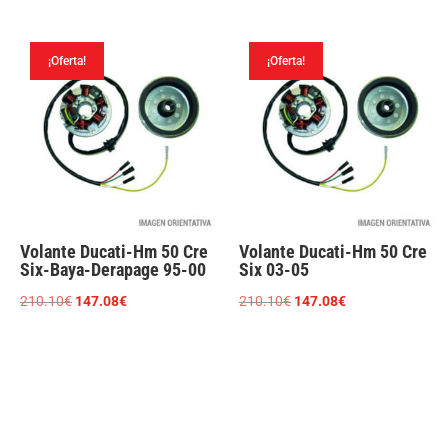
original
actual
original
actual
era:
es:
era:
es:
210.10€.
147.08€.
¡Oferta!
¡Oferta!
210.10€.
147.08€.
Volante Ducati-Hm 50 Cre
Volante Ducati-Hm 50 Cre
Six-Baya-Derapage 95-00
Six 03-05
El
El
El
El
210.10
€
147.08
€
210.10
€
147.08
€
precio
precio
precio
precio
original
actual
original
actual
era:
es:
era:
es:
210.10€.
147.08€.
210.10€.
147.08€.