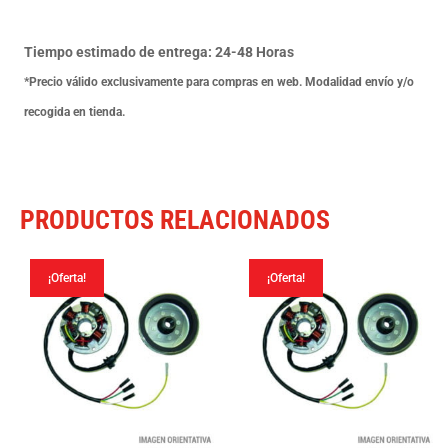
R
X-
Tiempo estimado de entrega: 24-48 Horas
Trem
*Precio válido exclusivamente para compras en web. Modalidad envío y/o
03
recogida en tienda.
cantidad
PRODUCTOS RELACIONADOS
¡Oferta!
¡Oferta!