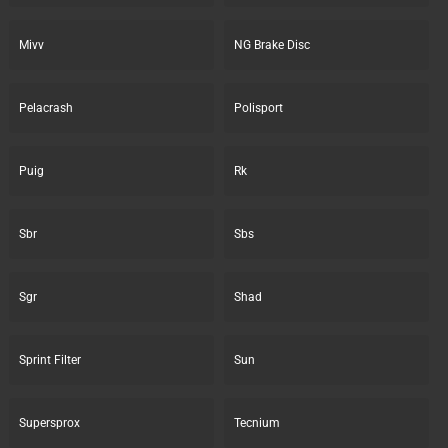
Mivv
NG Brake Disc
Pelacrash
Polisport
Puig
Rk
Sbr
Sbs
Sgr
Shad
Sprint Filter
Sun
Supersprox
Tecnium