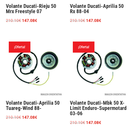
Volante Ducati-Rieju 50
Volante Ducati-Aprilia 50
Mrx Freestyle 07
Rx 88-04
El
El
El
El
210.10
€
147.08
€
210.10
€
147.08
€
precio
precio
precio
precio
original
actual
original
actual
era:
es:
era:
es:
¡Oferta!
¡Oferta!
210.10€.
147.08€.
210.10€.
147.08€.
Volante Ducati-Aprilia 50
Volante Ducati-Mbk 50 X-
Tuareg-Wind 88-
Limit Enduro-Supermotard
03-06
El
El
210.10
€
147.08
€
El
El
210.10
€
147.08
€
precio
precio
precio
precio