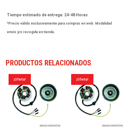
Sm
Drd
Tiempo estimado de entrega: 24-48 Horas
Edition
*Precio válido exclusivamente para compras en web. Modalidad
Black
envío y/o recogida en tienda.
05
cantidad
PRODUCTOS RELACIONADOS
¡Oferta!
¡Oferta!