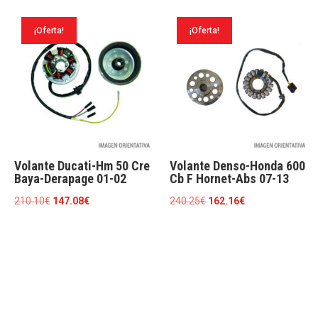
original
actual
original
actual
era:
es:
era:
es:
¡Oferta!
¡Oferta!
240.25€.
162.16€.
210.10€.
147.08€.
Volante Ducati-Hm 50 Cre
Volante Denso-Honda 600
Baya-Derapage 01-02
Cb F Hornet-Abs 07-13
El
El
El
El
210.10
€
147.08
€
240.25
€
162.16
€
precio
precio
precio
precio
original
actual
original
actual
era:
es:
era:
es:
210.10€.
147.08€.
240.25€.
162.16€.