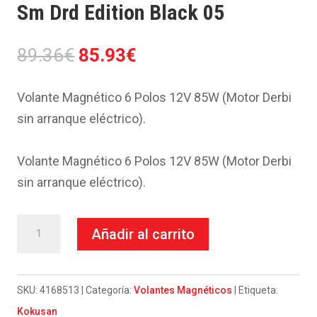
Sm Drd Edition Black 05
El
El
89.36
€
85.93
€
precio
precio
original
actual
Volante Magnético 6 Polos 12V 85W (Motor Derbi
era:
es:
sin arranque eléctrico).
89.36€.
85.93€.
Volante Magnético 6 Polos 12V 85W (Motor Derbi
sin arranque eléctrico).
Volante
Añadir al carrito
Kokusan-
Derbi
50
SKU:
4168513
Categoría:
Volantes Magnéticos
Etiqueta:
Senda
Kokusan