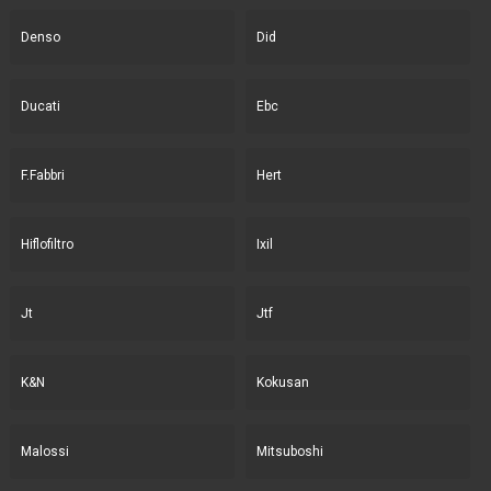
Denso
Did
Ducati
Ebc
F.Fabbri
Hert
Hiflofiltro
Ixil
Jt
Jtf
K&N
Kokusan
Malossi
Mitsuboshi