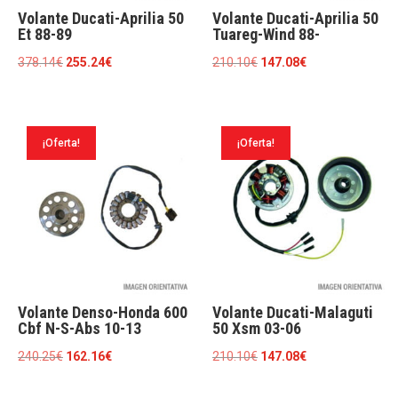
Volante Ducati-Aprilia 50
Volante Ducati-Aprilia 50
Et 88-89
Tuareg-Wind 88-
El
El
El
El
378.14
€
255.24
€
210.10
€
147.08
€
precio
precio
precio
precio
original
actual
original
actual
era:
es:
era:
es:
¡Oferta!
¡Oferta!
378.14€.
255.24€.
210.10€.
147.08€.
Volante Denso-Honda 600
Volante Ducati-Malaguti
Cbf N-S-Abs 10-13
50 Xsm 03-06
El
El
El
El
240.25
€
162.16
€
210.10
€
147.08
€
precio
precio
precio
precio