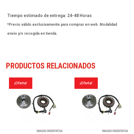
Sm
X-
Tiempo estimado de entrega: 24-48 Horas
Trem
*Precio válido exclusivamente para compras en web. Modalidad
Euro2
envío y/o recogida en tienda.
10-
13
cantidad
PRODUCTOS RELACIONADOS
¡Oferta!
¡Oferta!