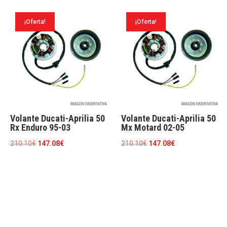
original
actual
original
actual
era:
es:
era:
es:
¡Oferta!
¡Oferta!
210.10€.
147.08€.
210.10€.
147.08€.
Volante Ducati-Aprilia 50
Volante Ducati-Aprilia 50
Rx Enduro 95-03
Mx Motard 02-05
El
El
El
El
210.10
€
147.08
€
210.10
€
147.08
€
precio
precio
precio
precio
original
actual
original
actual
era:
es:
era:
es:
210.10€.
147.08€.
210.10€.
147.08€.