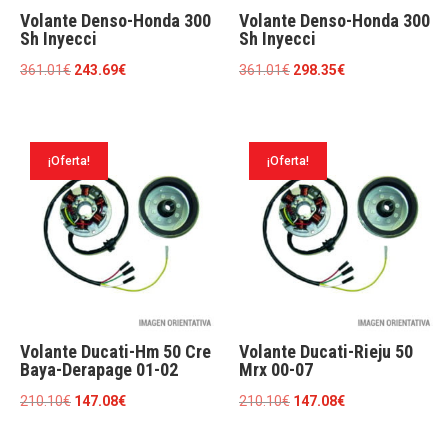
Volante Denso-Honda 300
Volante Denso-Honda 300
Sh Inyecci
Sh Inyecci
El
El
El
El
361.01
€
243.69
€
361.01
€
298.35
€
precio
precio
precio
precio
original
actual
original
actual
era:
es:
era:
es:
¡Oferta!
¡Oferta!
361.01€.
243.69€.
361.01€.
298.35€.
Volante Ducati-Hm 50 Cre
Volante Ducati-Rieju 50
Baya-Derapage 01-02
Mrx 00-07
El
El
El
El
210.10
€
147.08
€
210.10
€
147.08
€
precio
precio
precio
precio