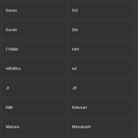
Denso
Did
Ducati
Ebc
F.Fabbri
Hert
Hiflofiltro
Ixil
Jt
Jtf
K&N
Kokusan
Malossi
Mitsuboshi