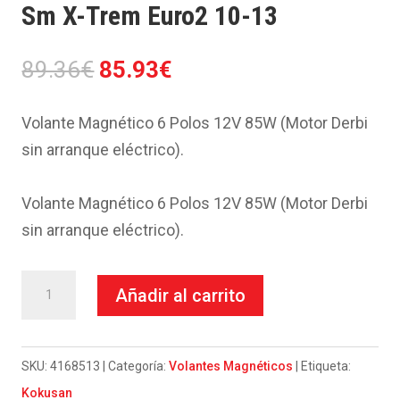
Sm X-Trem Euro2 10-13
El
El
89.36
€
85.93
€
precio
precio
original
actual
Volante Magnético 6 Polos 12V 85W (Motor Derbi
era:
es:
sin arranque eléctrico).
89.36€.
85.93€.
Volante Magnético 6 Polos 12V 85W (Motor Derbi
sin arranque eléctrico).
Volante
Añadir al carrito
Kokusan-
Derbi
50
SKU:
4168513
Categoría:
Volantes Magnéticos
Etiqueta:
Senda
Kokusan