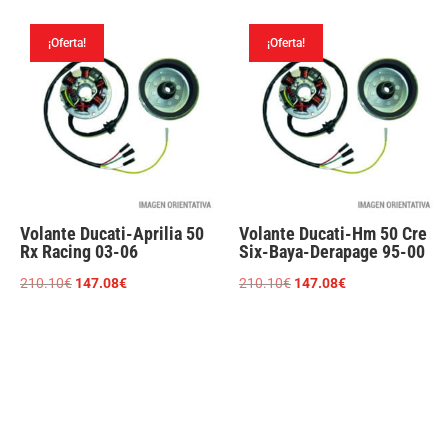
original
actual
original
actual
era:
es:
era:
es:
¡Oferta!
¡Oferta!
210.10€.
147.08€.
240.25€.
162.16€.
Volante Ducati-Aprilia 50
Volante Ducati-Hm 50 Cre
Rx Racing 03-06
Six-Baya-Derapage 95-00
El
El
El
El
210.10
€
147.08
€
210.10
€
147.08
€
precio
precio
precio
precio
original
actual
original
actual
era:
es:
era:
es:
210.10€.
147.08€.
210.10€.
147.08€.