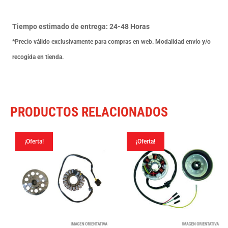
Euro
2
Tiempo estimado de entrega: 24-48 Horas
07-
*Precio válido exclusivamente para compras en web. Modalidad envío y/o
09
recogida en tienda.
cantidad
PRODUCTOS RELACIONADOS
¡Oferta!
¡Oferta!