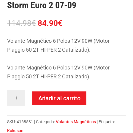
Storm Euro 2 07-09
El
El
114.98
€
84.90
€
precio
precio
original
actual
Volante Magnético 6 Polos 12V 90W (Motor
era:
es:
Piaggio 50 2T HI-PER 2 Catalizado).
114.98€.
84.90€.
Volante Magnético 6 Polos 12V 90W (Motor
Piaggio 50 2T HI-PER 2 Catalizado).
Volante
Añadir al carrito
Kokusan-
Gilera
50
SKU:
4168581
Categoría:
Volantes Magnéticos
Etiqueta:
Storm
Kokusan