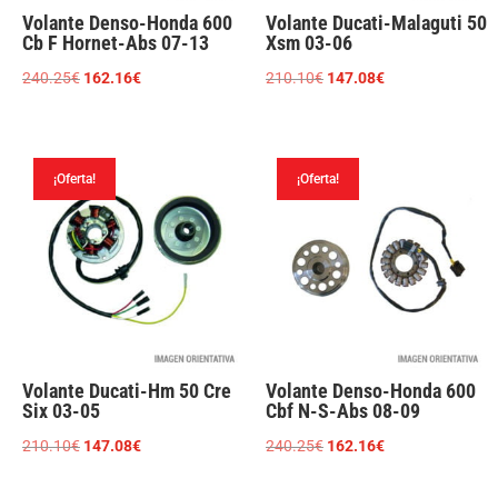
Volante Denso-Honda 600
Volante Ducati-Malaguti 50
Cb F Hornet-Abs 07-13
Xsm 03-06
El
El
El
El
240.25
€
162.16
€
210.10
€
147.08
€
precio
precio
precio
precio
original
actual
original
actual
era:
es:
era:
es:
¡Oferta!
¡Oferta!
240.25€.
162.16€.
210.10€.
147.08€.
Volante Ducati-Hm 50 Cre
Volante Denso-Honda 600
Six 03-05
Cbf N-S-Abs 08-09
El
El
El
El
210.10
€
147.08
€
240.25
€
162.16
€
precio
precio
precio
precio