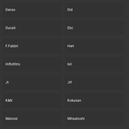
Denso
Did
Ducati
Ebc
F.Fabbri
Hert
Hiflofiltro
Ixil
Jt
Jtf
K&N
Kokusan
Malossi
Mitsuboshi