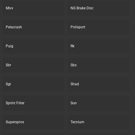
Mivv
NG Brake Disc
Pelacrash
Polisport
Puig
Rk
Sbr
Sbs
Sgr
Shad
Sprint Filter
Sun
Supersprox
Tecnium