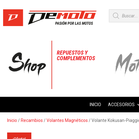
Búsqueda
de
productos
REPUESTOS Y
COMPLEMENTOS
INICIO
ACCESORIOS
Inicio
/
Recambios
/
Volantes Magnéticos
/ Volante Kokusan-Piagg