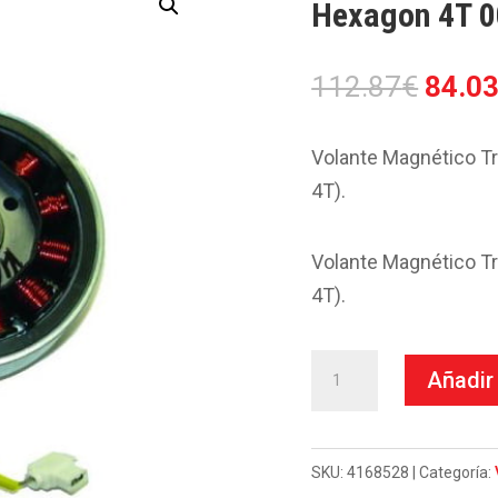
Hexagon 4T 0
El
112.87
€
84.0
preci
origin
Volante Magnético Tr
era:
4T).
112.8
Volante Magnético Tr
4T).
Volante
Añadir 
Kokusan-
Piaggio
125
SKU:
4168528
Categoría: