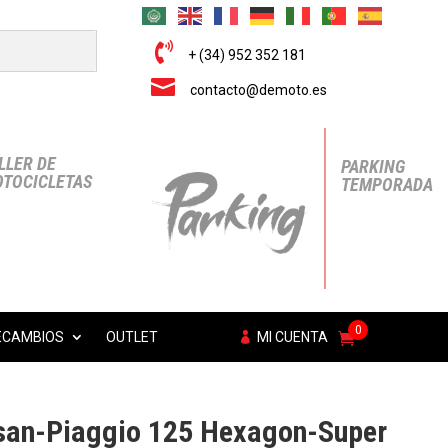

+ (34) 952 352 181

contacto@demoto.es
LLER DE
PARKING
TOCICLETAS
TEMPORADA
0
ECAMBIOS
OUTLET
MI CUENTA
san-Piaggio 125 Hexagon-Super