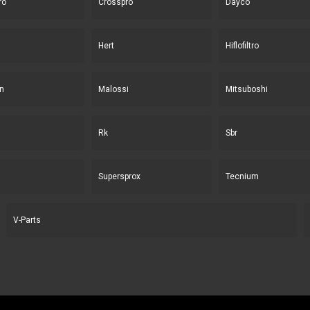
ro
Crosspro
Dayco
Hert
Hiflofiltro
n
Malossi
Mitsuboshi
Rk
Sbr
Supersprox
Tecnium
V-Parts