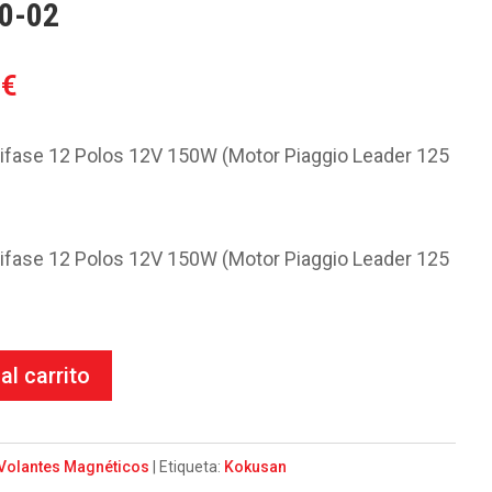
0-02
El
3
€
o
precio
al
actual
ifase 12 Polos 12V 150W (Motor Piaggio Leader 125
es:
7€.
84.03€.
ifase 12 Polos 12V 150W (Motor Piaggio Leader 125
al carrito
Volantes Magnéticos
Etiqueta:
Kokusan