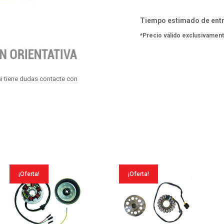
Hexagon-
Super
Tiempo estimado de entr
Hexagon
*Precio válido exclusivament
4T
00-
02
i tiene dudas contacte con
cantidad
¡Oferta!
¡Oferta!