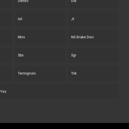
Denso
Did
Ixil
Jt
Mivv
NG Brake Disc
Sbs
Sgr
Termignoni
Tnk
Yss