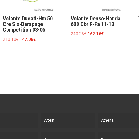
Volante Ducati-Hm 50
Volante Denso-Honda
Cre Six-Derapage
600 Cbr F-Fa 11-13
Competition 03-05
El
El
240.25
€
162.16
€
El
El
210.10
€
147.08
€
precio
precio
precio
precio
original
actual
original
actual
era:
es:
era:
es:
240.25€.
162.16€.
210.10€.
147.08€.
Artein
Athena