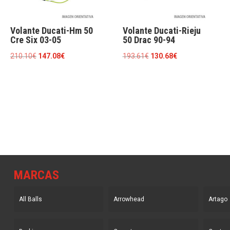
Volante Ducati-Hm 50
Volante Ducati-Rieju
Cre Six 03-05
50 Drac 90-94
El
El
El
El
210.10
€
147.08
€
193.61
€
130.68
€
precio
precio
precio
precio
original
actual
original
actual
era:
es:
era:
es:
210.10€.
147.08€.
193.61€.
130.68€.
MARCAS
All Balls
Arrowhead
Artago