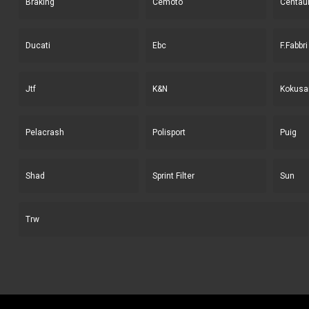
Braking
Cemoto
Centau
Ducati
Ebc
F.Fabbri
Jtf
K&N
Kokusa
Pelacrash
Polisport
Puig
Shad
Sprint Filter
Sun
Trw