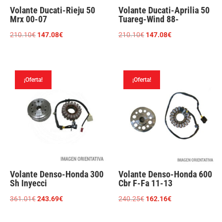
Volante Ducati-Rieju 50
Volante Ducati-Aprilia 50
Mrx 00-07
Tuareg-Wind 88-
El
El
El
El
210.10
€
147.08
€
210.10
€
147.08
€
precio
precio
precio
precio
original
actual
original
actual
era:
es:
era:
es:
¡Oferta!
¡Oferta!
210.10€.
147.08€.
210.10€.
147.08€.
Volante Denso-Honda 300
Volante Denso-Honda 600
Sh Inyecci
Cbr F-Fa 11-13
El
El
El
El
361.01
€
243.69
€
240.25
€
162.16
€
precio
precio
precio
precio