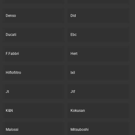
Denso
Did
Ducati
Ebc
F.Fabbri
Hert
Hiflofiltro
Ixil
Jt
Jtf
K&N
Kokusan
Malossi
Mitsuboshi