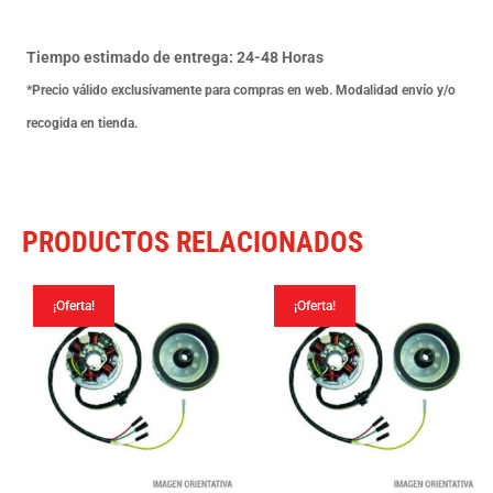
Lx
Fl
Tiempo estimado de entrega: 24-48 Horas
09-
*Precio válido exclusivamente para compras en web. Modalidad envío y/o
10
recogida en tienda.
cantidad
PRODUCTOS RELACIONADOS
¡Oferta!
¡Oferta!