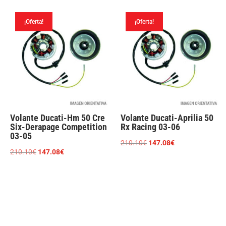
original
actual
original
actual
era:
es:
era:
es:
¡Oferta!
¡Oferta!
361.01€.
243.69€.
240.25€.
162.16€.
Volante Ducati-Hm 50 Cre
Volante Ducati-Aprilia 50
Six-Derapage Competition
Rx Racing 03-06
03-05
El
El
210.10
€
147.08
€
El
El
210.10
€
147.08
€
precio
precio
precio
precio
original
actual
original
actual
era:
es:
era:
es:
210.10€.
147.08€.
210.10€.
147.08€.