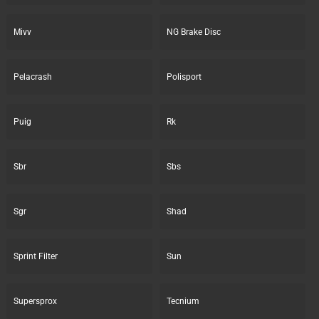
Mivv
NG Brake Disc
Pelacrash
Polisport
Puig
Rk
Sbr
Sbs
Sgr
Shad
Sprint Filter
Sun
Supersprox
Tecnium