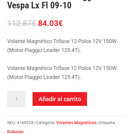
Vespa Lx Fl 09-10
El
El
112.87
€
84.03
€
precio
precio
original
actual
Volante Magnético Trifase 12 Polos 12V 150W
era:
es:
(Motor Piaggio Leader 125 4T).
112.87€.
84.03€.
Volante Magnético Trifase 12 Polos 12V 150W
(Motor Piaggio Leader 125 4T).
Volante
Añadir al carrito
Kokusan-
Piaggio
125
SKU:
4168528
Categoría:
Volantes Magnéticos
Etiqueta:
Vespa
Kokusan