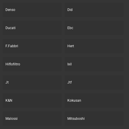
Denso
Did
Ducati
Ebc
F.Fabbri
Hert
Hiflofiltro
Ixil
Jt
Jtf
K&N
Kokusan
Malossi
Mitsuboshi