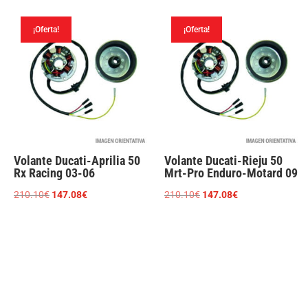
original
actual
original
actual
era:
es:
era:
es:
¡Oferta!
¡Oferta!
210.10€.
147.08€.
193.61€.
130.68€.
Volante Ducati-Aprilia 50
Volante Ducati-Rieju 50
Rx Racing 03-06
Mrt-Pro Enduro-Motard 09
El
El
El
El
210.10
€
147.08
€
210.10
€
147.08
€
precio
precio
precio
precio
original
actual
original
actual
era:
es:
era:
es:
210.10€.
147.08€.
210.10€.
147.08€.