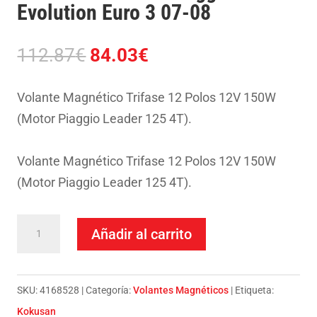
Evolution Euro 3 07-08
El
El
112.87
€
84.03
€
precio
precio
original
actual
Volante Magnético Trifase 12 Polos 12V 150W
era:
es:
(Motor Piaggio Leader 125 4T).
112.87€.
84.03€.
Volante Magnético Trifase 12 Polos 12V 150W
(Motor Piaggio Leader 125 4T).
Volante
Añadir al carrito
Kokusan-
Piaggio
125
SKU:
4168528
Categoría:
Volantes Magnéticos
Etiqueta:
X9
Kokusan