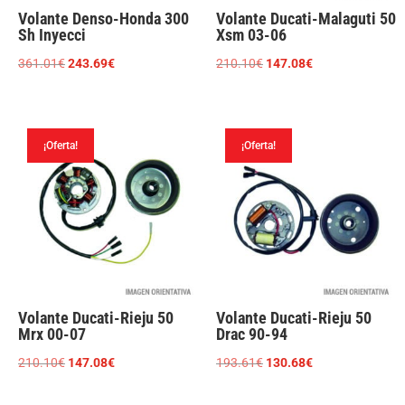
Volante Denso-Honda 300
Volante Ducati-Malaguti 50
Sh Inyecci
Xsm 03-06
El
El
El
El
361.01
€
243.69
€
210.10
€
147.08
€
precio
precio
precio
precio
original
actual
original
actual
era:
es:
era:
es:
¡Oferta!
¡Oferta!
361.01€.
243.69€.
210.10€.
147.08€.
Volante Ducati-Rieju 50
Volante Ducati-Rieju 50
Mrx 00-07
Drac 90-94
El
El
El
El
210.10
€
147.08
€
193.61
€
130.68
€
precio
precio
precio
precio