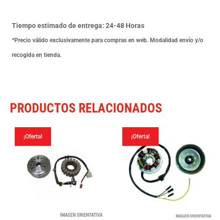
Evolution
Euro
Tiempo estimado de entrega: 24-48 Horas
3
*Precio válido exclusivamente para compras en web. Modalidad envío y/o
07-
recogida en tienda.
08
cantidad
PRODUCTOS RELACIONADOS
¡Oferta!
¡Oferta!