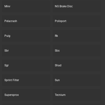
Mivv
NG Brake Disc
Pelacrash
Polisport
Puig
Rk
Sbr
Sbs
Sgr
Shad
Sprint Filter
Sun
Supersprox
Tecnium