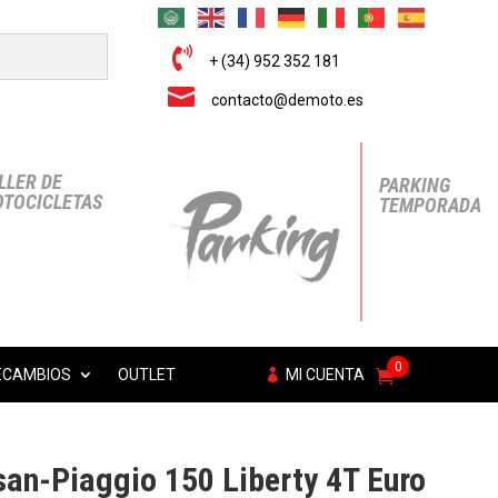

+ (34) 952 352 181

contacto@demoto.es
LLER DE
PARKING
TOCICLETAS
TEMPORADA
0
ECAMBIOS
OUTLET
MI CUENTA
an-Piaggio 150 Liberty 4T Euro