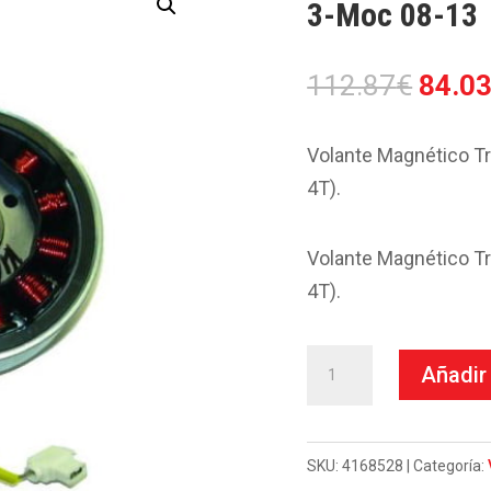
3-Moc 08-13
El
112.87
€
84.0
preci
origin
Volante Magnético Tr
era:
4T).
112.8
Volante Magnético Tr
4T).
Volante
Añadir 
Kokusan-
Piaggio
150
SKU:
4168528
Categoría: