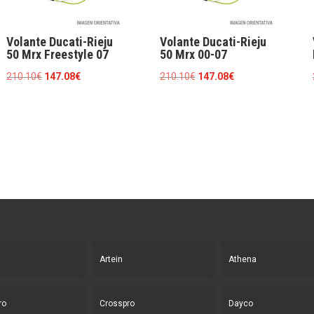
Volante Ducati-Rieju
Volante Ducati-Rieju
50 Mrx Freestyle 07
50 Mrx 00-07
El
El
El
El
210.10
€
147.08
€
210.10
€
147.08
€
precio
precio
precio
precio
original
actual
original
actual
era:
es:
era:
es:
210.10€.
147.08€.
210.10€.
147.08€.
Artein
Athena
ro
Crosspro
Dayco