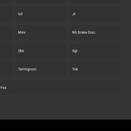
Ixil
Jt
Mivv
NG Brake Disc
Sbs
Sgr
Termignoni
Tnk
Yss