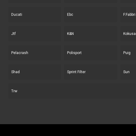
Ducati
Ebc
F.Fabbri
Jtf
K&N
Kokusa
Pelacrash
Polisport
Puig
Shad
Sprint Filter
Sun
Trw