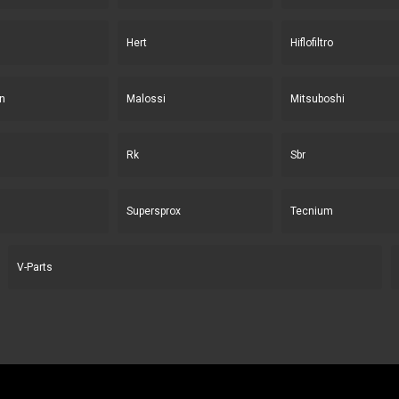
Hert
Hiflofiltro
n
Malossi
Mitsuboshi
Rk
Sbr
Supersprox
Tecnium
V-Parts