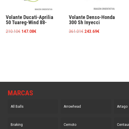
Volante Ducati-Aprilia
Volante Denso-Honda
50 Tuareg-Wind 88-
300 Sh Inyecci
El
El
El
El
210.10
€
147.08
€
361.01
€
243.69
€
precio
precio
precio
precio
original
actual
original
actual
era:
es:
era:
es:
210.10€.
147.08€.
361.01€.
243.69€.
MARCAS
All Balls
Arrowhead
Artago
Braking
Cemoto
Centau