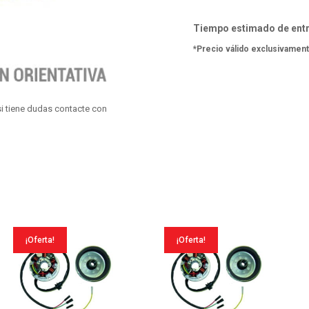
Liberty
4T
Tiempo estimado de entr
Euro
*Precio válido exclusivament
3-
Moc
08-
i tiene dudas contacte con
13
cantidad
¡Oferta!
¡Oferta!