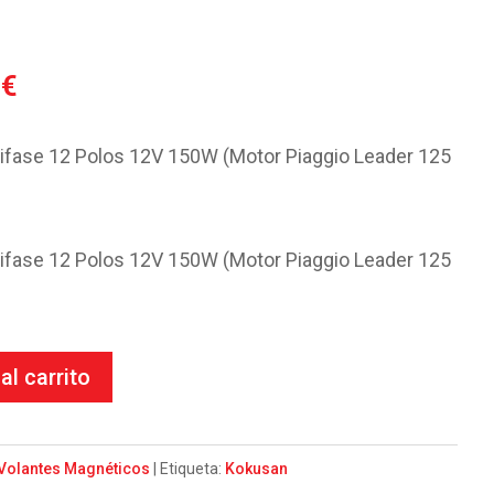
El
3
€
o
precio
al
actual
ifase 12 Polos 12V 150W (Motor Piaggio Leader 125
es:
7€.
84.03€.
ifase 12 Polos 12V 150W (Motor Piaggio Leader 125
al carrito
Volantes Magnéticos
Etiqueta:
Kokusan