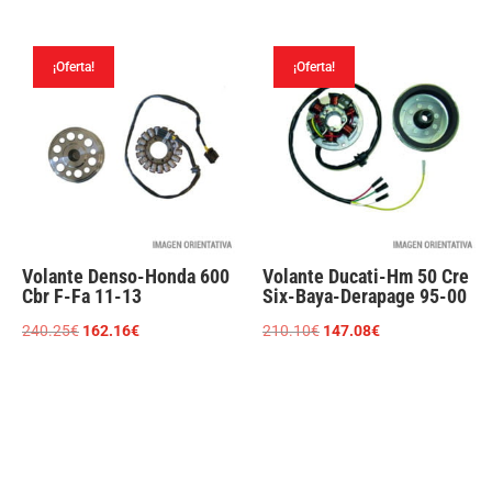
original
actual
original
actual
era:
es:
era:
es:
210.10€.
147.08€.
¡Oferta!
¡Oferta!
210.10€.
147.08€.
Volante Denso-Honda 600
Volante Ducati-Hm 50 Cre
Cbr F-Fa 11-13
Six-Baya-Derapage 95-00
El
El
El
El
240.25
€
162.16
€
210.10
€
147.08
€
precio
precio
precio
precio
original
actual
original
actual
era:
es:
era:
es:
240.25€.
162.16€.
210.10€.
147.08€.