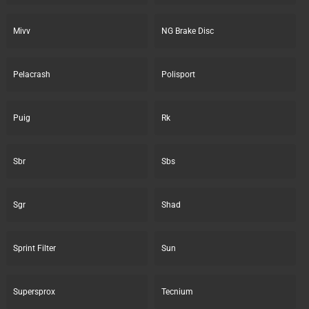
Mivv
NG Brake Disc
Pelacrash
Polisport
Puig
Rk
Sbr
Sbs
Sgr
Shad
Sprint Filter
Sun
Supersprox
Tecnium