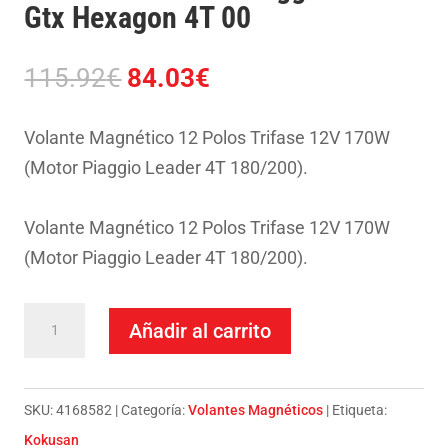
Gtx Hexagon 4T 00
El
El
115.92
€
84.03
€
precio
precio
original
actual
Volante Magnético 12 Polos Trifase 12V 170W
era:
es:
(Motor Piaggio Leader 4T 180/200).
115.92€.
84.03€.
Volante Magnético 12 Polos Trifase 12V 170W
(Motor Piaggio Leader 4T 180/200).
Volante
Añadir al carrito
Kokusan-
Piaggio
180
SKU:
4168582
Categoría:
Volantes Magnéticos
Etiqueta:
Gtx
Kokusan