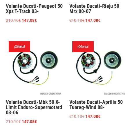
Volante Ducati-Peugeot 50
Volante Ducati-Rieju 50
Xps T-Track 03-
Mrx 00-07
El
El
El
El
210.10
€
147.08
€
210.10
€
147.08
€
precio
precio
precio
precio
original
actual
original
actual
era:
es:
era:
es:
¡Oferta!
¡Oferta!
210.10€.
147.08€.
210.10€.
147.08€.
Volante Ducati-Mbk 50 X-
Volante Ducati-Aprilia 50
Limit Enduro-Supermotard
Tuareg-Wind 88-
03-06
El
El
210.10
€
147.08
€
El
El
210.10
€
147.08
€
precio
precio
precio
precio