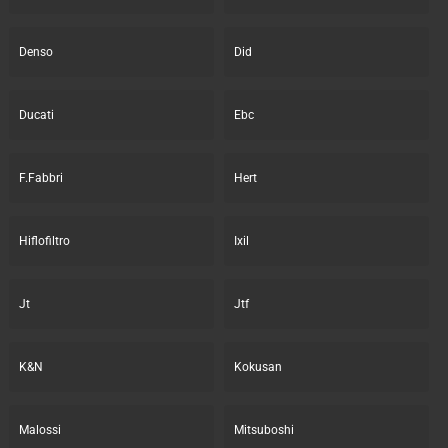
Denso
Did
Ducati
Ebc
F.Fabbri
Hert
Hiflofiltro
Ixil
Jt
Jtf
K&N
Kokusan
Malossi
Mitsuboshi