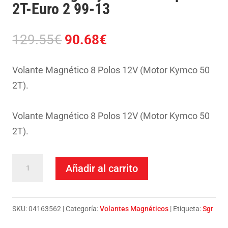
2T-Euro 2 99-13
El
El
129.55
€
90.68
€
precio
precio
original
actual
Volante Magnético 8 Polos 12V (Motor Kymco 50
era:
es:
2T).
129.55€.
90.68€.
Volante Magnético 8 Polos 12V (Motor Kymco 50
2T).
Volante
Añadir al carrito
Sgr-
Kymco
50
SKU:
04163562
Categoría:
Volantes Magnéticos
Etiqueta:
Sgr
People