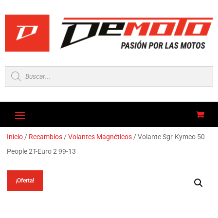
Búsqueda
de
productos
Inicio
/
Recambios
/
Volantes Magnéticos
/ Volante Sgr-Kymco 50
People 2T-Euro 2 99-13
¡Oferta!