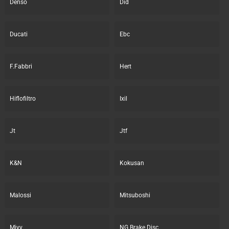
Denso
Did
Ducati
Ebc
F.Fabbri
Hert
Hiflofiltro
Ixil
Jt
Jtf
K&N
Kokusan
Malossi
Mitsuboshi
Mivv
NG Brake Disc