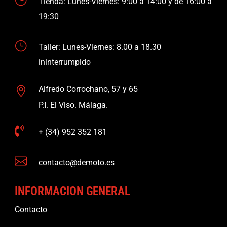
Tienda: Lunes-Viernes: 9:00 a 14:00 y de 16:00 a
19:30
}
Taller: Lunes-Viernes: 8.00 a 18.30
ininterrumpido
Alfredo Corrochano, 57 y 65

P.I. El Viso. Málaga.

+ (34) 952 352 181

contacto@demoto.es
INFORMACION GENERAL
Contacto