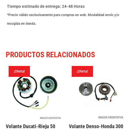
2T-
Tiempo estimado de entrega: 24-48 Horas
Euro
*Precio válido exclusivamente para compras en web. Modalidad envío y/o
2
recogida en tienda.
99-
13
cantidad
PRODUCTOS RELACIONADOS
¡Oferta!
¡Oferta!
Volante Ducati-Rieju 50
Volante Denso-Honda 300