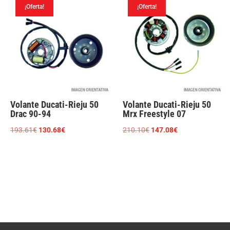
¡Oferta!
¡Oferta!
210.10€.
147.08€.
210.10€.
147.08€.
Volante Ducati-Rieju 50
Volante Ducati-Rieju 50
Drac 90-94
Mrx Freestyle 07
El
El
El
El
193.61
€
130.68
€
210.10
€
147.08
€
precio
precio
precio
precio
original
actual
original
actual
era:
es:
era:
es:
193.61€.
130.68€.
210.10€.
147.08€.