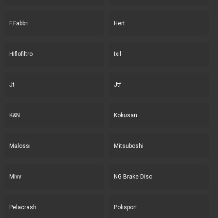
F.Fabbri
Hert
Hiflofiltro
Ixil
Jt
Jtf
K&N
Kokusan
Malossi
Mitsuboshi
Mivv
NG Brake Disc
Pelacrash
Polisport