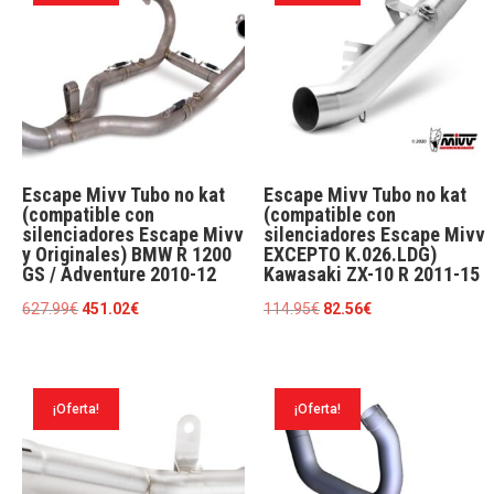
Escape Mivv Tubo no kat
Escape Mivv Tubo no kat
(compatible con
(compatible con
silenciadores Escape Mivv
silenciadores Escape Mivv
y Originales) BMW R 1200
EXCEPTO K.026.LDG)
GS / Adventure 2010-12
Kawasaki ZX-10 R 2011-15
El
El
El
El
627.99
€
451.02
€
114.95
€
82.56
€
precio
precio
precio
precio
original
actual
original
actual
era:
es:
era:
es:
¡Oferta!
¡Oferta!
627.99€.
451.02€.
114.95€.
82.56€.