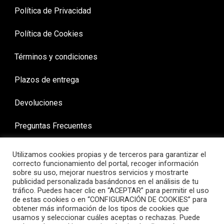
Política de Privacidad
Política de Cookies
Términos y condiciones
Plazos de entrega
Devoluciones
Preguntas Frecuentes
Utilizamos cookies propias y de terceros para garantizar el
correcto funcionamiento del portal, recoger información
sobre su uso, mejorar nuestros servicios y mostrarte
publicidad personalizada basándonos en el análisis de tu
tráfico. Puedes hacer clic en “ACEPTAR” para permitir el uso
de estas cookies o en “CONFIGURACIÓN DE COOKIES” para
obtener más información de los tipos de cookies que
usamos y seleccionar cuáles aceptas o rechazas. Puede