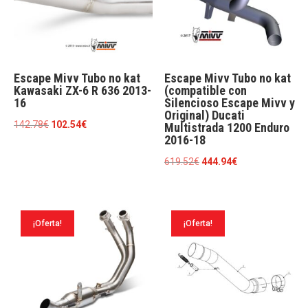
Escape Mivv Tubo no kat
Escape Mivv Tubo no kat
Kawasaki ZX-6 R 636 2013-
(compatible con
16
Silencioso Escape Mivv y
Original) Ducati
El
El
142.78
€
102.54
€
Multistrada 1200 Enduro
2016-18
precio
precio
original
actual
El
El
619.52
€
444.94
€
era:
es:
precio
precio
142.78€.
102.54€.
original
actual
era:
es:
¡Oferta!
¡Oferta!
619.52€.
444.94€.