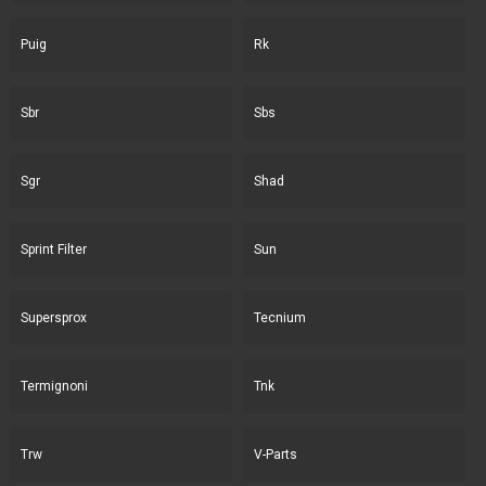
Puig
Rk
Sbr
Sbs
Sgr
Shad
Sprint Filter
Sun
Supersprox
Tecnium
Termignoni
Tnk
Trw
V-Parts