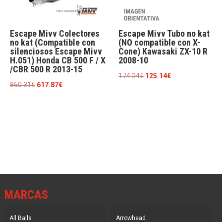
Escape Mivv Colectores
Escape Mivv Tubo no kat
no kat (Compatible con
(NO compatible con X-
silenciosos Escape Mivv
Cone) Kawasaki ZX-10 R
H.051) Honda CB 500 F / X
2008-10
/CBR 500 R 2013-15
El
El
174.24
€
125.14
€
El
El
860.31
€
617.87
€
precio
precio
precio
precio
original
actual
original
actual
era:
es:
era:
es:
174.24€.
125.14€.
860.31€.
617.87€.
MARCAS
All Balls
Arrowhead