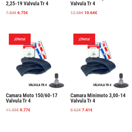
2,25-19 Valvula Tr 4
Valvula Tr 4
El
El
El
El
7.84
€
6.75
€
12.38
€
10.64
€
precio
precio
precio
precio
original
actual
original
actual
era:
es:
era:
es:
¡Oferta!
¡Oferta!
7.84€.
6.75€.
12.38€.
10.64€.
Camara Moto 150/60-17
Camara Minimoto 3,00-14
Valvula Tr 4
Valvula Tr 4
El
El
El
El
11.35
€
9.77
€
8.62
€
7.41
€
precio
precio
precio
precio
original
actual
original
actual