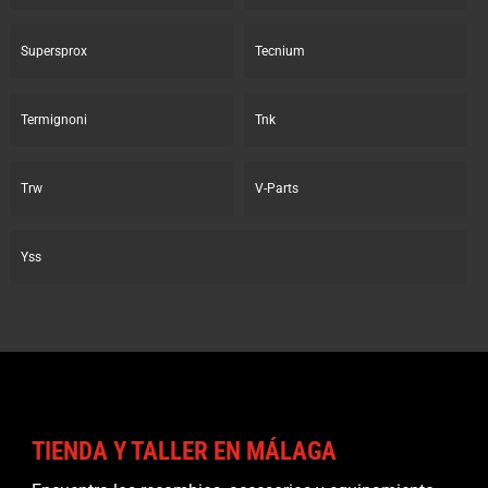
Supersprox
Tecnium
Termignoni
Tnk
Trw
V-Parts
Yss
TIENDA Y TALLER EN MÁLAGA