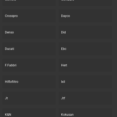
Crosspro
Dayco
Denso
Did
Ducati
Ebc
F.Fabbri
Hert
Hiflofiltro
Ixil
Jt
Jtf
K&N
Kokusan