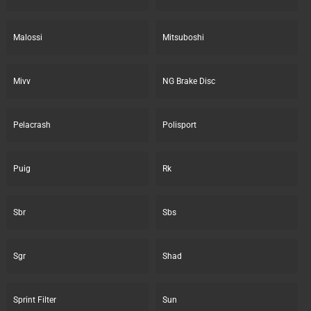
Malossi
Mitsuboshi
Mivv
NG Brake Disc
Pelacrash
Polisport
Puig
Rk
Sbr
Sbs
Sgr
Shad
Sprint Filter
Sun