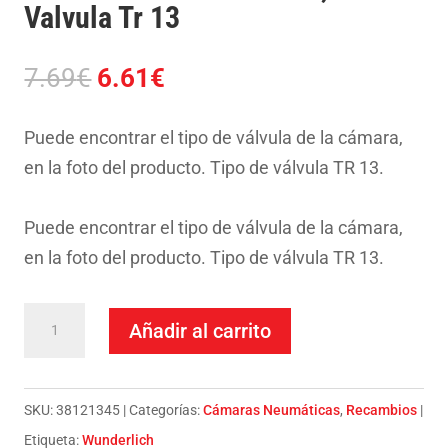
Valvula Tr 13
El
El
7.69
€
6.61
€
precio
precio
original
actual
Puede encontrar el tipo de válvula de la cámara,
era:
es:
en la foto del producto. Tipo de válvula TR 13.
7.69€.
6.61€.
Puede encontrar el tipo de válvula de la cámara,
en la foto del producto. Tipo de válvula TR 13.
Camara
Añadir al carrito
Carro
De
Mano
SKU:
38121345
Categorías:
Cámaras Neumáticas
,
Recambios
3,50-
Etiqueta:
Wunderlich