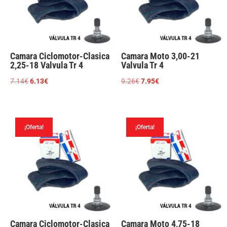
Camara Ciclomotor-Clasica
Camara Moto 3,00-21
2,25-18 Valvula Tr 4
Valvula Tr 4
El
El
El
El
7.14
€
6.13
€
9.26
€
7.95
€
precio
precio
precio
precio
original
actual
original
actual
era:
es:
era:
es:
¡Oferta!
¡Oferta!
7.14€.
6.13€.
9.26€.
7.95€.
Camara Ciclomotor-Clasica
Camara Moto 4,75-18