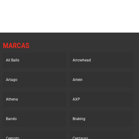
era:
es:
era:
es:
11.35€.
9.77€.
8.62€.
7.41€.
MARCAS
All Balls
Arrowhead
Artago
Artein
Athena
AXP
Bando
Braking
Cemoto
Centauro