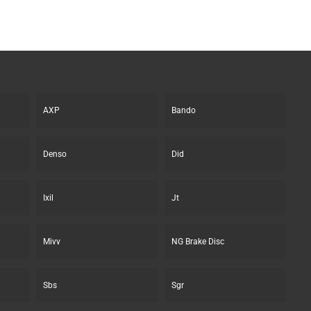
AXP
Bando
Denso
Did
Ixil
Jt
Mivv
NG Brake Disc
Sbs
Sgr