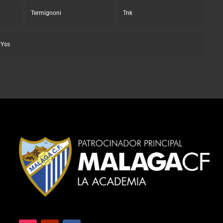
Termignoni
Tnk
Yss