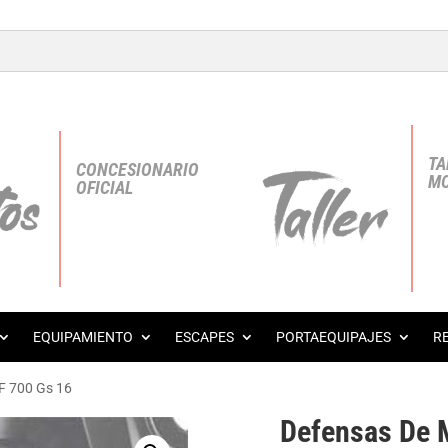
TA
CONCESIONARIO
MO
OFICIAL
EQUIPAMIENTO
ESCAPES
PORTAEQUIPAJES
R
F 700 Gs 16
Defensas De 