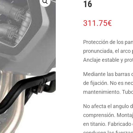
16
311.75
€
Protección de los pan
pronunciada, el arco p
Anclaje estable y pr
Mediante las barras 
de fijación. No es ne
mantenimiento. Tub
No afecta el angulo d
comprensión. Montaje
en titanio. Fabricado
conducen las fuerzas 