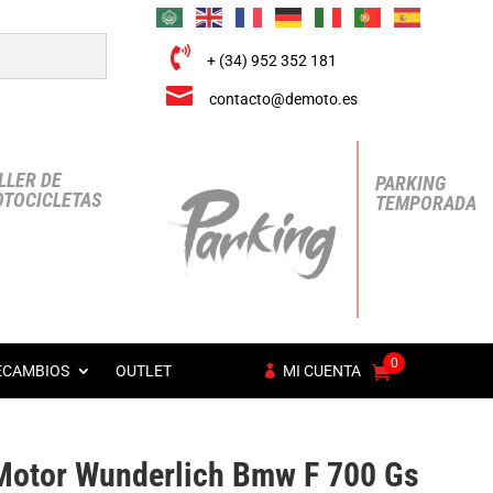

+ (34) 952 352 181

contacto@demoto.es
LLER DE
PARKING
TOCICLETAS
TEMPORADA
0
ECAMBIOS
OUTLET
MI CUENTA
Motor Wunderlich Bmw F 700 Gs