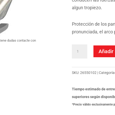
algun tropiezo.
Protección de los pan
pronunciada, el arco 
tiene dudas contacte con
Defensas
Añadir 
De
Motor
Wunderlich
SKU:
26550102
Categoría
Bmw
F
Tiempo estimado de entre
700
superiores según disponib
Gs
*Precio válido exclusivamente 
16