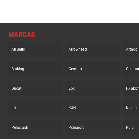
MARCAS
All Balls
Arrowhead
Artago
Braking
Cemoto
Centau
Ducati
Ebc
F.Fabbr
Jtf
K&N
Kokusa
Pelacrash
Polisport
Puig