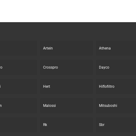
Artein
Athena
ro
Crosspro
Dayco
i
Hert
Hiflofiltro
n
Malossi
Mitsuboshi
Rk
Sbr